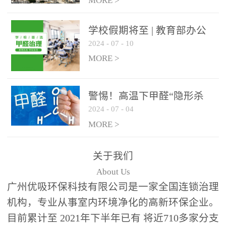
绿色家居
MORE >
学校假期将至 | 教育部办公
2024
-
07
-
10
厅关于加强学校新建校舍室
内空气质量管理通知
MORE >
警惕！高温下甲醛“隐形杀
2024
-
07
-
04
手”来袭，你的家安全吗？
MORE >
关于我们
About Us
广州优吸环保科技有限公司是一家全国连锁治理
机构，专业从事室内环境净化的高新环保企业。
目前累计至 2021年下半年已有 将近710多家分支