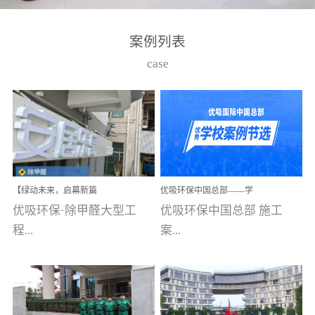
湾仔，有一支拥有高素质
高技能的团队。汇聚了众
案例列表
多的行业专家学者，攻克
case
了众多行业技术难题，并
取得了多项产品技术专利
和多项国家版权局著作
权，获得高新技术企业称
号。生产优势自主生产自
给自足，优吸公司于2015
【绿动未来，启幕新篇
优吸环保中国总部——学
在广州番禺区成功建立产
章】优吸环保中标深圳安
校施工案例(节选)
优吸环保·除甲醛大型工
优吸环保中国总部 施工
品线生产基地，工厂拥有
居乐寓，超大型工装室内
空气治理项目顺利启航，
程...
案...
自动化生产设备和成熟的
匠心筑就健康空间！
生产制作工艺流程。严格
选择源头源材料、严控产
案例【深圳安居乐寓】室
例(学校工装节选)广州南沙
品质量，我们每一批的生
内空气治理项目深圳安居
小学(珠江湾校区)项目地
产产品都经过严格的质检