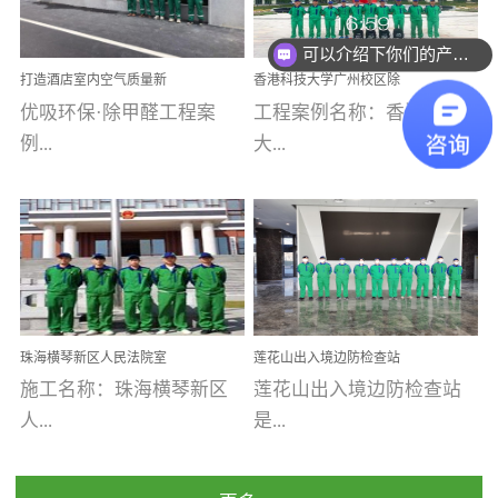
乐寓 深圳市安居乐寓
址：广州市南沙区海滨路
程序；生产车间为优吸总
为深圳安居集团旗下城...
南沙珠江湾江门市蓬江区
可以介绍下你们的产品么
部和全国分支机构生产光
打造酒店室内空气质量新
香港科技大学广州校区除
禾...
触媒、净醛王、祛味剂等
标杆——优吸环保·标杆之
甲醛项目圆满完成
优吸环保·除甲醛工程案
工程案例名称：香港科技
优吸系列产品，保质保量
作：东莞美豪雅致酒店室
内空气治理工程纪实
例...
大...
完成生产任务，确保全国
各分支机构的日常产品需
求。资质优势团队优势分
【东莞美豪雅致酒店】室
学广州校区室内空气治
支优势优吸环保是一棵正
内空气治理项目东莞美豪
理 工程案例地址：广
茁壮成长的树，只要我们
雅致酒店 东莞美豪雅
州南沙区·香港科技大学(广
人人都爱护她、珍惜她、
致酒店是为中高端人士...
州)校区 工程案...
她将越来越枝繁叶茂，终
珠海横琴新区人民法院室
莲花山出入境边防检查站
将会成为一棵参天大树！
内除甲醛空气治理项目
室内除甲醛空气治理项目
施工名称：珠海横琴新区
莲花山出入境边防检查站
优吸环保截止2020年拥有
人...
是...
全国600家网点分支机构。