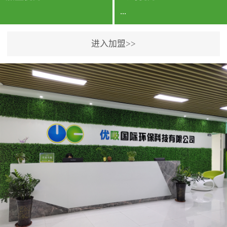
...
进入加盟>>
公司实力香港企业公司、
专利保护优势、双甲资质
企业（“室内环境净化治理
甲级施工资质”“室内环境
污染治理资质等级证
书”）、拥有多名高级《环
境工程高级工程师》室内
空气治理资格认证的治理
人员、掌握室内空气净化
治理实用技术和五项专利
技术、八项计算机软件著
作权登记证书等。研发实
力公司研发团队位于香港