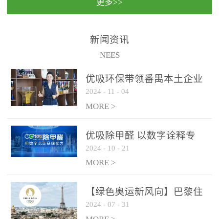
更多>>
民法院室内除甲醛空气治
国家通过设在对外开放口
理项目施工单位：优吸环
岸的出入境边防检查机关
保施工日期：2020年1月珠
（及各出入境边防检查
新闻资讯
海横琴新区人民法院，座
站），依法对出入境人
NEES
落...
员、交通工具...
优吸环保带领番禺本​土企业
2024
-
11
-
04
勇敢破局向“新”
MORE >
优吸除甲醛 以数字诠释专
2024
-
10
-
21
业，尽显除醛品牌实力！
MORE >
【绿色奥运新风向】巴黎住
2024
-
07
-
31
宿风波：优吸环保共建健康