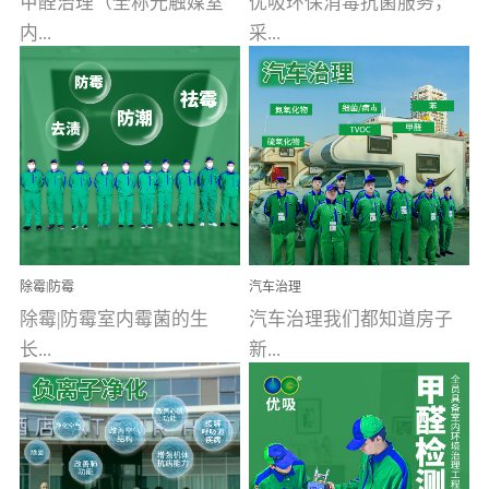
甲醛治理（全称光触媒室
优吸环保消毒抗菌服务，
内...
采...
空气污染净化治理）工业
用行业公认奥维牌消毒
文明的进步，创造了多姿
液，具备杀死人体冠状病
多彩的家居产品和生活情
毒的功效，杀菌率
调，但也带来了以甲醛为
99.99%。相对于传统消毒
首的室内...
液来说，无...
除霉|防霉
汽车治理
除霉|防霉室内霉菌的生
汽车治理我们都知道房子
长...
新...
受温度、湿度、基质养
装修完会有甲醛，其实汽
分、通风四个条件影响，
车的甲醛超标问题更为严