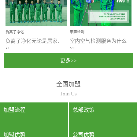
温暖潮湿、营养物质多、
重。汽车的空间范围小，
通风缓慢的空间最易滋生
配件、皮具、装饰多，这
大量霉菌的...
些都是汽...
负离子净化
甲醛检测
负离子净化无论是居家、
室内空气检测服务为什么
住...
选...
更多>>
宿、办公还是各类社会活
择上门检测?☑ 上门检测执
全国加盟
动，人类长时间停留的室
行国家规定的标准检测方
内空间都有整体消毒的需
法，空气采样量准确，检
Join Us
要。因为空间内人流携带
测结果可靠，远胜于其他
的、空气...
检测...
加盟流程
总部政策
加盟优势
公司优势