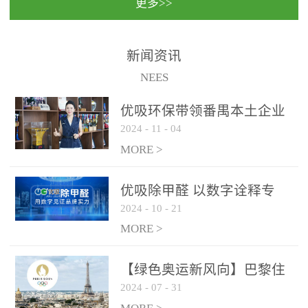
更多>>
民法院室内除甲醛空气治
国家通过设在对外开放口
理项目施工单位：优吸环
岸的出入境边防检查机关
保施工日期：2020年1月珠
（及各出入境边防检查
新闻资讯
海横琴新区人民法院，座
站），依法对出入境人
NEES
落...
员、交通工具...
优吸环保带领番禺本​土企业
2024
-
11
-
04
勇敢破局向“新”
MORE >
优吸除甲醛 以数字诠释专
2024
-
10
-
21
业，尽显除醛品牌实力！
MORE >
【绿色奥运新风向】巴黎住
2024
-
07
-
31
宿风波：优吸环保共建健康