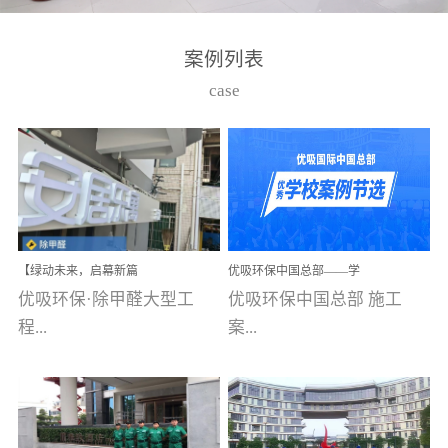
湾仔，有一支拥有高素质
高技能的团队。汇聚了众
案例列表
多的行业专家学者，攻克
case
了众多行业技术难题，并
取得了多项产品技术专利
和多项国家版权局著作
权，获得高新技术企业称
号。生产优势自主生产自
给自足，优吸公司于2015
【绿动未来，启幕新篇
优吸环保中国总部——学
在广州番禺区成功建立产
章】优吸环保中标深圳安
校施工案例(节选)
优吸环保·除甲醛大型工
优吸环保中国总部 施工
品线生产基地，工厂拥有
居乐寓，超大型工装室内
空气治理项目顺利启航，
程...
案...
自动化生产设备和成熟的
匠心筑就健康空间！
生产制作工艺流程。严格
选择源头源材料、严控产
案例【深圳安居乐寓】室
例(学校工装节选)广州南沙
品质量，我们每一批的生
内空气治理项目深圳安居
小学(珠江湾校区)项目地
产产品都经过严格的质检