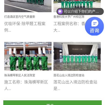
可以介绍下你们的产品么
乐寓 深圳市安居乐寓
址：广州市南沙区海滨路
程序；生产车间为优吸总
为深圳安居集团旗下城...
南沙珠江湾江门市蓬江区
部和全国分支机构生产光
你们是怎么收费的呢
打造酒店室内空气质量新
香港科技大学广州校区除
禾...
触媒、净醛王、祛味剂等
标杆——优吸环保·标杆之
甲醛项目圆满完成
优吸环保·除甲醛工程案
工程案例名称：香港科技
优吸系列产品，保质保量
作：东莞美豪雅致酒店室
内空气治理工程纪实
例...
大...
完成生产任务，确保全国
各分支机构的日常产品需
求。资质优势团队优势分
【东莞美豪雅致酒店】室
学广州校区室内空气治
支优势优吸环保是一棵正
内空气治理项目东莞美豪
理 工程案例地址：广
茁壮成长的树，只要我们
雅致酒店 东莞美豪雅
州南沙区·香港科技大学(广
人人都爱护她、珍惜她、
致酒店是为中高端人士...
州)校区 工程案...
她将越来越枝繁叶茂，终
珠海横琴新区人民法院室
莲花山出入境边防检查站
将会成为一棵参天大树！
内除甲醛空气治理项目
室内除甲醛空气治理项目
施工名称：珠海横琴新区
莲花山出入境边防检查站
优吸环保截止2020年拥有
人...
是...
全国600家网点分支机构。