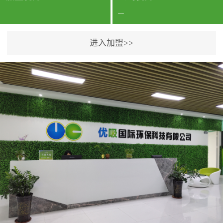
...
进入加盟>>
公司实力香港企业公司、
专利保护优势、双甲资质
企业（“室内环境净化治理
甲级施工资质”“室内环境
污染治理资质等级证
书”）、拥有多名高级《环
境工程高级工程师》室内
空气治理资格认证的治理
人员、掌握室内空气净化
治理实用技术和五项专利
技术、八项计算机软件著
作权登记证书等。研发实
力公司研发团队位于香港