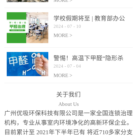
绿色家居
MORE >
学校假期将至 | 教育部办公
2024
-
07
-
10
厅关于加强学校新建校舍室
内空气质量管理通知
MORE >
警惕！高温下甲醛“隐形杀
2024
-
07
-
04
手”来袭，你的家安全吗？
MORE >
关于我们
About Us
广州优吸环保科技有限公司是一家全国连锁治理
机构，专业从事室内环境净化的高新环保企业。
目前累计至 2021年下半年已有 将近710多家分支