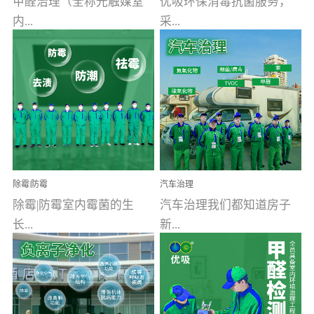
甲醛治理（全称光触媒室
优吸环保消毒抗菌服务，
内...
采...
空气污染净化治理）工业
用行业公认奥维牌消毒
文明的进步，创造了多姿
液，具备杀死人体冠状病
多彩的家居产品和生活情
毒的功效，杀菌率
调，但也带来了以甲醛为
99.99%。相对于传统消毒
首的室内...
液来说，无...
除霉|防霉
汽车治理
除霉|防霉室内霉菌的生
汽车治理我们都知道房子
长...
新...
受温度、湿度、基质养
装修完会有甲醛，其实汽
分、通风四个条件影响，
车的甲醛超标问题更为严