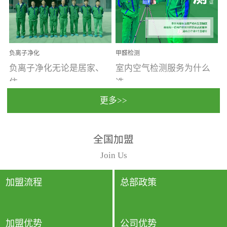
温暖潮湿、营养物质多、
重。汽车的空间范围小，
通风缓慢的空间最易滋生
配件、皮具、装饰多，这
大量霉菌的...
些都是汽...
负离子净化
甲醛检测
负离子净化无论是居家、
室内空气检测服务为什么
住...
选...
更多>>
宿、办公还是各类社会活
择上门检测?☑ 上门检测执
全国加盟
动，人类长时间停留的室
行国家规定的标准检测方
内空间都有整体消毒的需
法，空气采样量准确，检
Join Us
要。因为空间内人流携带
测结果可靠，远胜于其他
的、空气...
检测...
加盟流程
总部政策
加盟优势
公司优势