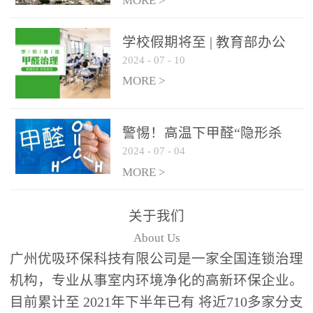
绿色家居
MORE >
学校假期将至 | 教育部办公
2024
-
07
-
10
厅关于加强学校新建校舍室
内空气质量管理通知
MORE >
警惕！高温下甲醛“隐形杀
2024
-
07
-
04
手”来袭，你的家安全吗？
MORE >
关于我们
About Us
广州优吸环保科技有限公司是一家全国连锁治理
机构，专业从事室内环境净化的高新环保企业。
目前累计至 2021年下半年已有 将近710多家分支