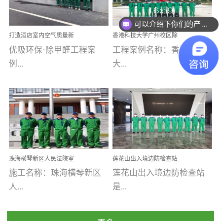
乐寓 深圳市安居乐寓
址：广州市南沙区海滨路
程序；生产车间为优吸总
为深圳安居集团旗下城...
南沙珠江湾江门市蓬江区
可以介绍下你们的产品么
部和全国分支机构生产光
打造酒店室内空气质量新
香港科技大学广州校区除
禾...
触媒、净醛王、祛味剂等
标杆——优吸环保·标杆之
甲醛项目圆满完成
优吸环保·除甲醛工程案
工程案例名称：香港科技
优吸系列产品，保质保量
作：东莞美豪雅致酒店室
内空气治理工程纪实
例...
大...
完成生产任务，确保全国
各分支机构的日常产品需
求。资质优势团队优势分
【东莞美豪雅致酒店】室
学广州校区室内空气治
支优势优吸环保是一棵正
内空气治理项目东莞美豪
理 工程案例地址：广
茁壮成长的树，只要我们
雅致酒店 东莞美豪雅
州南沙区·香港科技大学(广
人人都爱护她、珍惜她、
致酒店是为中高端人士...
州)校区 工程案...
她将越来越枝繁叶茂，终
珠海横琴新区人民法院室
莲花山出入境边防检查站
将会成为一棵参天大树！
内除甲醛空气治理项目
室内除甲醛空气治理项目
施工名称：珠海横琴新区
莲花山出入境边防检查站
优吸环保截止2020年拥有
人...
是...
全国600家网点分支机构。