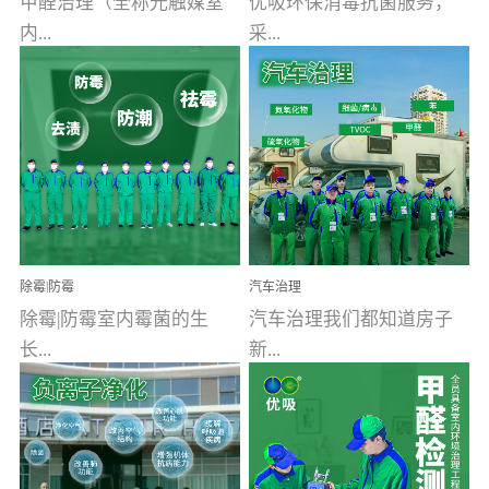
甲醛治理（全称光触媒室
优吸环保消毒抗菌服务，
内...
采...
空气污染净化治理）工业
用行业公认奥维牌消毒
文明的进步，创造了多姿
液，具备杀死人体冠状病
多彩的家居产品和生活情
毒的功效，杀菌率
调，但也带来了以甲醛为
99.99%。相对于传统消毒
首的室内...
液来说，无...
除霉|防霉
汽车治理
除霉|防霉室内霉菌的生
汽车治理我们都知道房子
长...
新...
受温度、湿度、基质养
装修完会有甲醛，其实汽
分、通风四个条件影响，
车的甲醛超标问题更为严