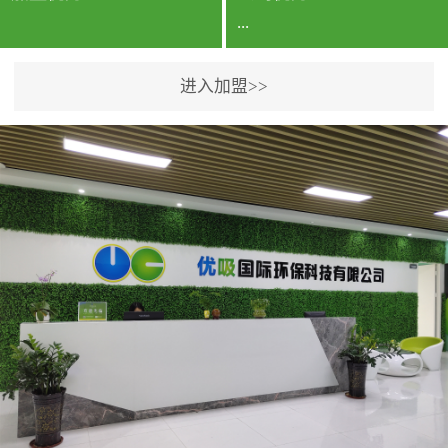
...
进入加盟>>
公司实力香港企业公司、
专利保护优势、双甲资质
企业（“室内环境净化治理
甲级施工资质”“室内环境
污染治理资质等级证
书”）、拥有多名高级《环
境工程高级工程师》室内
空气治理资格认证的治理
人员、掌握室内空气净化
治理实用技术和五项专利
技术、八项计算机软件著
作权登记证书等。研发实
力公司研发团队位于香港