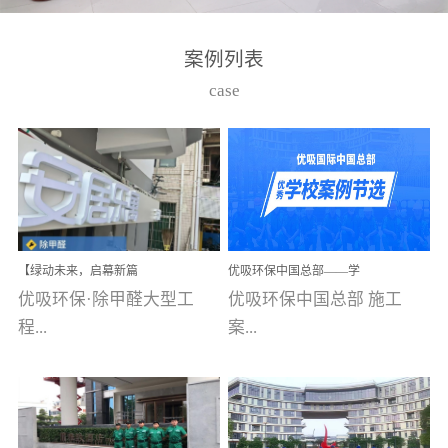
湾仔，有一支拥有高素质
高技能的团队。汇聚了众
案例列表
多的行业专家学者，攻克
case
了众多行业技术难题，并
取得了多项产品技术专利
和多项国家版权局著作
权，获得高新技术企业称
号。生产优势自主生产自
给自足，优吸公司于2015
【绿动未来，启幕新篇
优吸环保中国总部——学
在广州番禺区成功建立产
章】优吸环保中标深圳安
校施工案例(节选)
优吸环保·除甲醛大型工
优吸环保中国总部 施工
品线生产基地，工厂拥有
居乐寓，超大型工装室内
空气治理项目顺利启航，
程...
案...
自动化生产设备和成熟的
匠心筑就健康空间！
生产制作工艺流程。严格
选择源头源材料、严控产
案例【深圳安居乐寓】室
例(学校工装节选)广州南沙
品质量，我们每一批的生
内空气治理项目深圳安居
小学(珠江湾校区)项目地
产产品都经过严格的质检