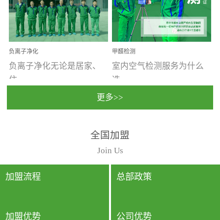
温暖潮湿、营养物质多、
重。汽车的空间范围小，
通风缓慢的空间最易滋生
配件、皮具、装饰多，这
大量霉菌的...
些都是汽...
负离子净化
甲醛检测
负离子净化无论是居家、
室内空气检测服务为什么
住...
选...
更多>>
宿、办公还是各类社会活
择上门检测?☑ 上门检测执
全国加盟
动，人类长时间停留的室
行国家规定的标准检测方
内空间都有整体消毒的需
法，空气采样量准确，检
Join Us
要。因为空间内人流携带
测结果可靠，远胜于其他
的、空气...
检测...
加盟流程
总部政策
加盟优势
公司优势