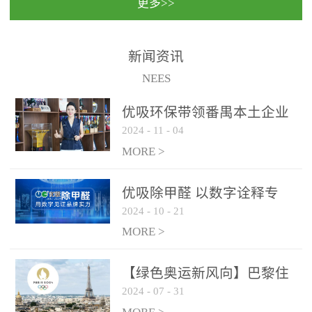
更多>>
民法院室内除甲醛空气治
国家通过设在对外开放口
理项目施工单位：优吸环
岸的出入境边防检查机关
保施工日期：2020年1月珠
（及各出入境边防检查
新闻资讯
海横琴新区人民法院，座
站），依法对出入境人
NEES
落...
员、交通工具...
优吸环保带领番禺本​土企业
2024
-
11
-
04
勇敢破局向“新”
MORE >
优吸除甲醛 以数字诠释专
2024
-
10
-
21
业，尽显除醛品牌实力！
MORE >
【绿色奥运新风向】巴黎住
2024
-
07
-
31
宿风波：优吸环保共建健康