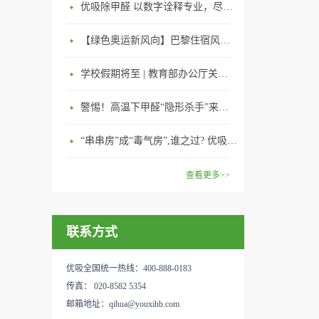
优吸除甲醛 以数字诠释专业，尽显除醛品牌实力！
【绿色奥运新风向】巴黎住宿风波：优吸环保共建健康绿色家居
学校假期将至 | 教育部办公厅关于加强学校新建校舍室内空气质量管理通知
警惕！高温下甲醛“隐形杀手”来袭，你的家安全吗？
“串串房”成“毒气房”,谁之过? 优吸守护呼吸健康11年专注室内空气治理！
查看更多>>
联系方式
优吸全国统一热线：400-888-0183
传真： 020-8582 5354
邮箱地址：qihua@youxihb.com