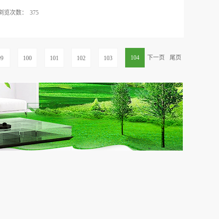
浏览次数：
375
资者所认可，面对鱼龙混杂的环保行业，如何加盟一
为广大投资者支招。1.首先要看对方的资质室内空气
室内环境净化治理行业认证的企业一定错不了。优吸
104
下一页
尾页
99
100
101
102
103
甲级的资质，只有拥有甲级的资质才能做相应的大工
是否拥有研发产品的实力，优吸环保获得多项国家知识
新技术企业，与广州大学联合创办室内环境研究中
，欧盟产品案例标准CE认证，中国平安承保优品所有产
盟商的保障。3.支持政策加盟政策有哪些,这些可是
营理念以”确保合作伙伴的利益不受损害，扶持当地合
盟商的利益放在第一位的企业才是负责任的企业，才能
加盟培训与支持优吸环保对新加盟有为期两天的培训课
、业务拓展方法、拓展落地实施、施工工艺流程操
去就能有业务，让加盟商...