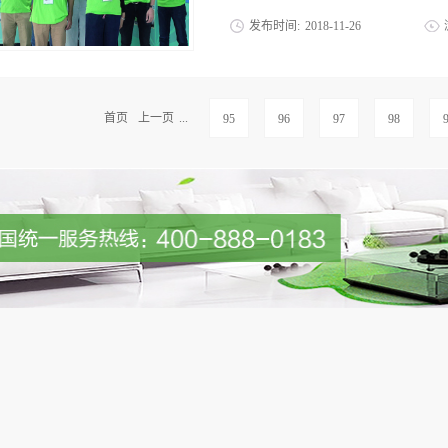
发布时间:
2018
-
11
-
26
装修后空气治理除甲醛的商机也被广大投
家专业的除甲醛公司呢？今天优吸环保来
治理、除甲醛行业是特殊行业，拥有中国
首页
上一页
...
95
96
97
98
环保就拥有中国室内环境净化行业颁发的
程。2.除了行业认证，也要看对方企业
产权局自主知识产权专利证书、广东省高
心，得到欧盟SGS认证体系SVHC证书
品。这样的实力才是加盟的首选，更是对加
关乎到加盟商的切身利益的。优吸环保经
作伙伴的发展作为决策前提”，只有把加
保证投资者的利益不受损失。4.专业的
程，项目介绍、专业知识讲解、客户来源
作，让所有加盟商回去就能做老板，加盟回