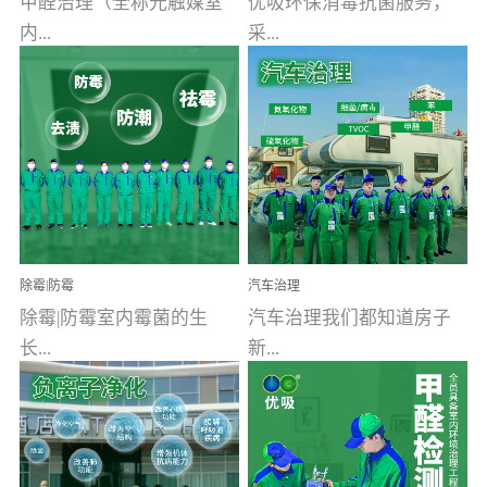
甲醛治理（全称光触媒室
优吸环保消毒抗菌服务，
内...
采...
空气污染净化治理）工业
用行业公认奥维牌消毒
文明的进步，创造了多姿
液，具备杀死人体冠状病
多彩的家居产品和生活情
毒的功效，杀菌率
调，但也带来了以甲醛为
99.99%。相对于传统消毒
首的室内...
液来说，无...
除霉|防霉
汽车治理
除霉|防霉室内霉菌的生
汽车治理我们都知道房子
长...
新...
受温度、湿度、基质养
装修完会有甲醛，其实汽
分、通风四个条件影响，
车的甲醛超标问题更为严