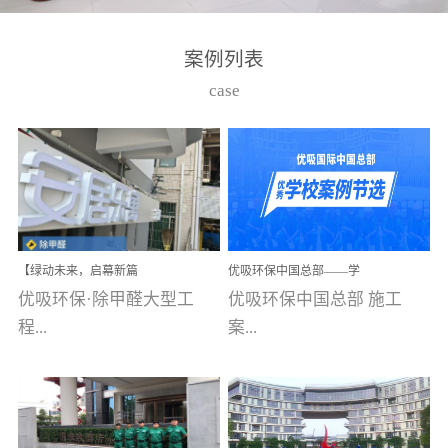
湾仔，有一支拥有高素质
高技能的团队。汇聚了众
案例列表
多的行业专家学者，攻克
case
了众多行业技术难题，并
取得了多项产品技术专利
和多项国家版权局著作
权，获得高新技术企业称
号。生产优势自主生产自
给自足，优吸公司于2015
【绿动未来，启幕新篇
优吸环保中国总部——学
在广州番禺区成功建立产
章】优吸环保中标深圳安
校施工案例(节选)
优吸环保·除甲醛大型工
优吸环保中国总部 施工
品线生产基地，工厂拥有
居乐寓，超大型工装室内
空气治理项目顺利启航，
程...
案...
自动化生产设备和成熟的
匠心筑就健康空间！
生产制作工艺流程。严格
选择源头源材料、严控产
案例【深圳安居乐寓】室
例(学校工装节选)广州南沙
品质量，我们每一批的生
内空气治理项目深圳安居
小学(珠江湾校区)项目地
产产品都经过严格的质检