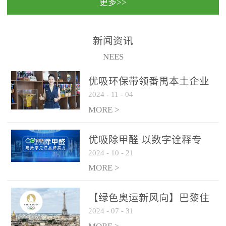
更多>>
民法院室内除甲醛空气治
国家通过设在对外开放口
理项目施工单位：优吸环
岸的出入境边防检查机关
保施工日期：2020年1月珠
（及各出入境边防检查
新闻资讯
海横琴新区人民法院，座
站），依法对出入境人
NEES
落...
员、交通工具...
优吸环保带领番禺本​土企业
2024
-
11
-
04
勇敢破局向“新”
MORE >
优吸除甲醛 以数字诠释专
2024
-
10
-
21
业，尽显除醛品牌实力！
MORE >
【绿色奥运新风向】巴黎住
2024
-
07
-
31
宿风波：优吸环保共建健康