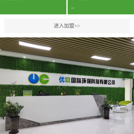
...
进入加盟>>
公司实力香港企业公司、
专利保护优势、双甲资质
企业（“室内环境净化治理
甲级施工资质”“室内环境
污染治理资质等级证
书”）、拥有多名高级《环
境工程高级工程师》室内
空气治理资格认证的治理
人员、掌握室内空气净化
治理实用技术和五项专利
技术、八项计算机软件著
作权登记证书等。研发实
力公司研发团队位于香港