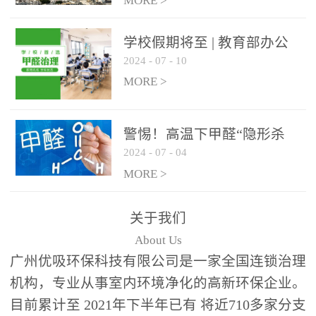
绿色家居
MORE >
学校假期将至 | 教育部办公
2024
-
07
-
10
厅关于加强学校新建校舍室
内空气质量管理通知
MORE >
警惕！高温下甲醛“隐形杀
2024
-
07
-
04
手”来袭，你的家安全吗？
MORE >
关于我们
About Us
广州优吸环保科技有限公司是一家全国连锁治理
机构，专业从事室内环境净化的高新环保企业。
目前累计至 2021年下半年已有 将近710多家分支