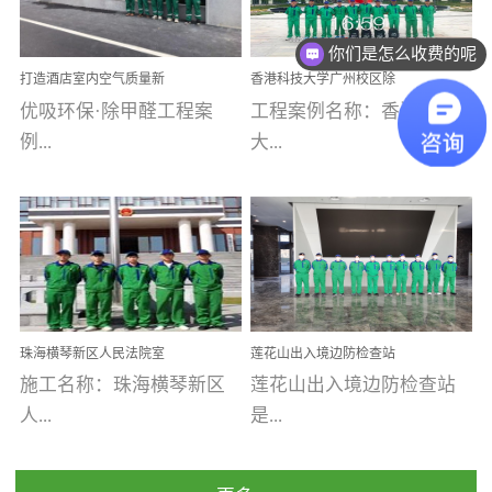
你们是怎么收费的呢
乐寓 深圳市安居乐寓
址：广州市南沙区海滨路
程序；生产车间为优吸总
为深圳安居集团旗下城...
南沙珠江湾江门市蓬江区
部和全国分支机构生产光
现在有优惠活动吗
打造酒店室内空气质量新
香港科技大学广州校区除
禾...
触媒、净醛王、祛味剂等
标杆——优吸环保·标杆之
甲醛项目圆满完成
优吸环保·除甲醛工程案
工程案例名称：香港科技
优吸系列产品，保质保量
作：东莞美豪雅致酒店室
内空气治理工程纪实
例...
大...
完成生产任务，确保全国
各分支机构的日常产品需
求。资质优势团队优势分
【东莞美豪雅致酒店】室
学广州校区室内空气治
支优势优吸环保是一棵正
内空气治理项目东莞美豪
理 工程案例地址：广
茁壮成长的树，只要我们
雅致酒店 东莞美豪雅
州南沙区·香港科技大学(广
人人都爱护她、珍惜她、
致酒店是为中高端人士...
州)校区 工程案...
她将越来越枝繁叶茂，终
珠海横琴新区人民法院室
莲花山出入境边防检查站
将会成为一棵参天大树！
内除甲醛空气治理项目
室内除甲醛空气治理项目
施工名称：珠海横琴新区
莲花山出入境边防检查站
优吸环保截止2020年拥有
人...
是...
全国600家网点分支机构。