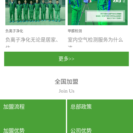
温暖潮湿、营养物质多、
重。汽车的空间范围小，
通风缓慢的空间最易滋生
配件、皮具、装饰多，这
大量霉菌的...
些都是汽...
负离子净化
甲醛检测
负离子净化无论是居家、
室内空气检测服务为什么
住...
选...
更多>>
宿、办公还是各类社会活
择上门检测?☑ 上门检测执
全国加盟
动，人类长时间停留的室
行国家规定的标准检测方
内空间都有整体消毒的需
法，空气采样量准确，检
Join Us
要。因为空间内人流携带
测结果可靠，远胜于其他
的、空气...
检测...
加盟流程
总部政策
加盟优势
公司优势