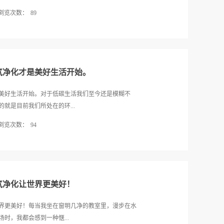
浏览次数：
89
和致畸形物质。更可恶的是，现在的很多食物中也含
都是被浸泡过甲醛的成品，可以对人体肝、肾等器官
癌症的危险性。一旦食入含甲醛的食物，可能会有中
触甲醛，也会让女性月经紊乱、妊妇流产，甚至身体
气净化才是美好生活开始。
哪些食物含有超高的甲醛呢？一、盐水花生我们平时
场上购买到的花生足足存放了两天，才长毛。而商贩
美好生活开始。对于低碳生活我们至今还是模糊不
，而且配料只用盐和水，绝对没有任何添加剂。这到
就是目前我们所处在的环...
什么，导致花生不长毛呢？为了弄清楚花生长时间不
浏览次数：
94
了实验室的工作人员。结果显示，市场上购买的花生
0mgkg。专家告诉我们：花生里一般是不会含有甲醛的，
气体水平过高导致的全球变暖会对人类生活产生负面
常大，应该是加了吊白块。这样说来，市场上的这些
生活。 然而什么样的生活才能称的上是低碳生活呢？对
醛超标问题造成的。二、粉条曾经被曝光的毒粉条中
生活很简单，它就是指生活作息时所消耗的能源的减
和海藻酸钠配合工业明胶，三...
减少，我们应积极提倡“低碳生活”，从节电、节油、
气净化让世界更美好！
，低碳生活就是更低能量、更低消耗的生活方式，还
的建筑会尽量选用环保材料，选用麦秸秆压制而成的麦
界更美好！每当我坐在窗明几净的教室里，漫步在水
秆的再利用增加了一条有效的途径，此举将减少森林
时，我都会感到一种惬...