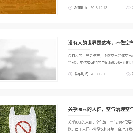
人类都生活在一个星球上，那就是地球。
发布时间:
2018
-
12
-
13
阔的草原、无边无际的海洋、各种各样的
赐予我们的一切，破坏大自然，超多捕杀
活，使我们难以生存。绿色的草地将会变
然带来了越来越多的灾难，漫漫的黄沙代
生活：幸福没有了，亲人没有了，连我们
床，美丽的风景区变成了荒野。还有大气
沙尘暴带来的灾难。此刻，连南极也遭到
的带来了恶果。从前，我家乡的空气是清新
山原先是被人们观赏的好地方，居然也成
没有人的世界是这样，不做空
们只能看着这美丽而脆弱的地球永远消失
下方马儿跑的那种景象吗？虽然我们只是
没有人的世界是这样，不做空气净化空气
西在期望中崛起。听我爸爸说在塔克拉玛
“PM2。5”这些可怕的单词频繁地出此刻我
一年四季都会有新鲜的空气，令人向往的
发布时间:
2018
-
12
-
13
对着一片沙漠中的绿洲重新燃起了生活的
地，竟然被那里愚蠢的人们将它消失了、
放、噪音等伴随着我们艰难地成长，生活
埋葬，森林已经受到了严重的空气污染，
再聆听百灵鸟清脆的歌声，好怀念那些青
光，我们能够看见罗布泊的痛!它在怀念
依然还刻划在我们每个人的心里。有机会
朝的黄沙万里，枯树残枝；它在渴望，渴望
母亲的怀抱，像迷失方向的孩子最后找到
关乎90%的人群，空气治理空
摇曳着曼妙的身段，小花儿羞羞答答地露
过了轻柔的长发，“阳春布德泽，万物生
关乎90%的人群，空气治理空气净化需要
进庭院，当知了发出了扰人的鸣叫，当荷
题。由于人们不懂得保护环境、合理开发和