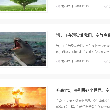
资源的消耗量。此外，房屋将通过热压和
发布时间:
2018
-
12
-
13
而减少空调使用的时间，降低房屋在开放
膜气枕天窗，通过自然采光照明可降低照
意。但一个潜伏在我们身边很久的危机正
生活，因此，我们就必须保护好我们的家
去。这一切都是人类一手造成的。天堂大
式。然而我们能做的就是从小事做起，从
们中学生应该自觉履行保护环境的责任，
望的就是能每天处在一个狭小的空...
明小卫士”。 我们的地球是一个美丽无
污，正在污染着我们，空气净
狂地侵吞着人们赖以生存的土地。据有关资
的速度扩展，我国沙化的土地也正以每年1
污，正在污染着我们，空气净化空气治理
公里的土地沙化，而潜在沙化的土地差不
的，所以从不担心把千万吨废气送到天空去
严重的问题。 我曾看到一个寓意很深的
发布时间:
2018
-
12
-
13
的人敲锣打鼓，还用红纸写道：报喜，化
张纸上写着：报忧，因化工厂污染，粮食
圾倒进海洋。大家都认为世界这么大，这
无法使用，法院判其限期整改并处罚金。
能在海拔8千米到海底11千米的范围内生
发出的警告，它在提醒我们不要忘了大自
围内，人竟肆意地从三方面来弄污这有限
后一定要保护环境。 环...
的原油，农田用的杀虫剂和化肥，工厂排
升高1℃，会引爆这个世界。
海洋湖泊都受到污染，结果不但海洋生物
毒。 陆地污染：垃圾的清理成了各大城
升高1℃，会引爆这个世界。空气净化空
或腐化的，如塑料、橡胶、玻璃、铝等废
就像母亲一样，为我们带给着生存的资源和