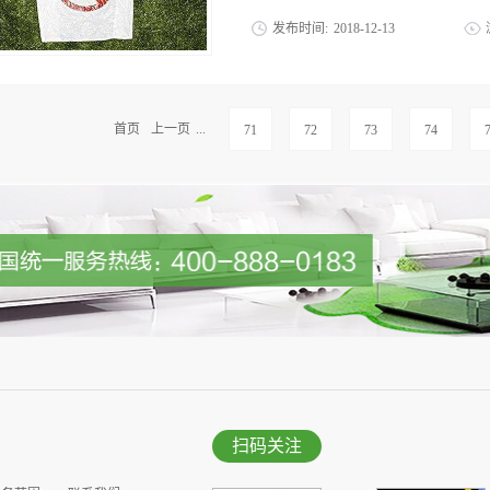
无征兆地时而哭时而笑时，我们明白，那
发布时间:
2018
-
12
-
13
芳，翻滚着煞是好看的千层波浪，瓜果飘
绝不霸道，秋水共长天一色，那是秋的含
：水土流失，生物多样性减少等等。我国
像是给大地盖了上一层厚厚的雪毯，薄薄
全，但人口众多，资源过度消耗，环境污
境，冰清玉洁的梅花傲然独立，喧香远溢
国的经济发展和人民生活质量的提高。所
首页
上一页
...
71
72
73
74
们怎忍心让她受伤？古人云：“竭泽而渔，
从哪些方面来做，才能减少对环境的危害
水污染是相当严重的，它的一个主要来源
果在排放之前没有进行合理的污水处理，
严重的污染，影响水质以及水域内生物的
的污染所影响的将不仅仅仅是一片水域，
域。目前，我国根据废水的不一样种类已
格限定。其次，生活污水主要表此刻洗衣
农用化肥的过多使用，精心保护好身边的
居家生活中耗费能源多、碳排量较大的物
习惯，适时给电器断电，及时把下电器插头
扫码关注