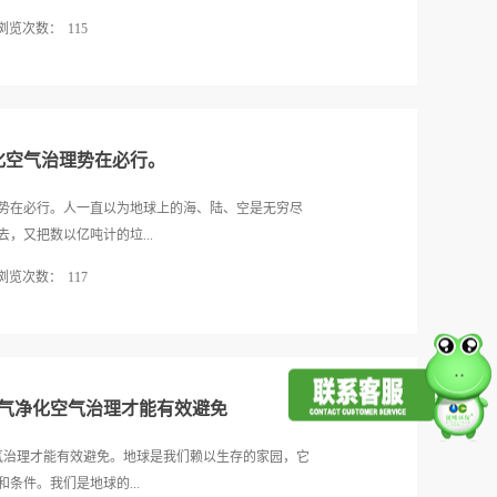
风压两种自然通风的模式，尽可能最大化自然通风,从
浏览次数：
115
过程中对于能源的消耗。顶端所镶嵌的蓝色透明ETFE
明的能耗。 地球只有一个，然而人类却不能离开地球
在慢慢爆发，也许有一天这美丽的景物会离我们远
园.低碳生活就是解决地球环境问题的最好的一个方
门的钥匙和地狱大门的钥匙都捏在人类自己手中。我
而来保护好我们的地球。炎暑时，我想这时大家最希
提高环保意识，增强法制观念，落实环保行动。做“文
比的星球。但水土流失、沙漠化仍不断困扰着人类。正疯
化空气治理势在必行。
料统计，地球上的沙漠、荒地正以每年2700万公倾
560平方公里的面积延伸。目前，我国已有128万平方
势在必行。人一直以为地球上的海、陆、空是无穷尽
多也有15万平方公里。荒漠化已成为危害全球环境最
，又把数以亿吨计的垃...
漫画，画面上两辆汽车一前一后行驶着，前面一辆车上
浏览次数：
117
工厂增产，产值3万元。后一辆车上的人愁眉苦脸，一
减产30万斤，附近居民身体严重受损，周边几条河流
一点废物算什么?我们错了，其实地球虽大，但生物只
孰喜孰忧，显而易见。所有这些，都是大自然向我们
活，而占了95%的生物都只能生存在中间约3公里的范
然的严厉惩罚和那些惨痛的教训。这也就提示我们以
的生活环境。 海洋污染：主要是从油船与油井漏出来
出的污水，矿场流出的酸性溶液；它们使得大部分的
空气净化空气治理才能有效避免
受害，就是鸟类和人类也可能因吃了这些生物而中
市的重要问题，每天千万吨的垃圾中，好些是不能焚化
气治理才能有效避免。地球是我们赖以生存的家园，它
物。它们成了城市卫生的第一号敌人。 空气污染：这
条件。我们是地球的...