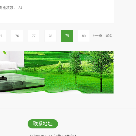
是夏的炽热和壮丽。满城的稻谷吐露出金黄色的芬
浏览次数：
84
香，争奇斗艳，丰收的喜悦就在眼前，但绝不妖娆，
蓄和大气。清洌的空气中传来了爆竹声声，白雪皑皑
是世界上最大的发展中国家，国家资源丰富，种类齐
的层雾中吹起了袅袅炊烟，让人仿佛置身于人间仙
染严重，生态平衡遭到破坏，这些都严重的制约着我
，那是冬的淡泊和迷人。如此这般美丽的大自然，我
以，此刻的人们处处讲环保，时时讲环保，但究竟要
79
下一页
尾页
75
76
77
78
80
岂不得鱼，而明年无鱼。”作为现代人的...
呢？首先要从身边小事做起，节约水和电。生活中的
是工业废水。工业废水中内含超多有毒有害物质，如
而直接进入河流湖泊等水域中，将对水资源造成十分
存在。同时，由于水体及其他物质的流动性，水资源
污染物将透过水的流动，将污染带到流经的各个区
制定了多种废水处理方案，并对废水排放标准进行严
和农用化肥方面，因此我们要严格控制含磷洗涤剂和
水资源。电器已成为人们居家生活的必需品，但也是
品，因此合理的使用日常电器，持续良好的电器使用
，就会大大降低日常的电能消耗，可谓节...
联系地址