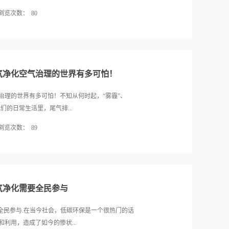
地球上，有供我们呼吸的氧气，还有茂密的森林、辽
浏览次数：
80
动物，构成了美丽的大自然。但是有些人不珍惜地球
野生动物。加之各种破坏环境的做法，给我们的大自
成沙漠，大树将会永远倒在地上，而我们也不会快乐
替了绿色的林海，波涛汹涌的江河变成了干涸的河
生存的地球也会在茫茫宇宙中消失。然而这不仅仅是
污染、臭氧层有破洞等这些现象都是人们不保护环境
了污染破坏。因此，地球上失去了最后一块净土。泰
的，天空是湛蓝的，真像一幅五彩缤...
了保护区。而我们，难道就只能袖手旁观吗，难道我
气净化空气治理的世界有多可怕！
在人间吗？从此，我们能看到风吹草地见牛羊，白云
小学生，但是我们还能够为家乡做出一点贡献，让定
治理的世界有多可怕！不知从何时起，“雾霾”、
干沙漠边缘有个罗布泊，那是一个生机勃勃的绿洲，
们的日常生活里，尾气排...
环境，绿茵环绕、丛林掩蔽的环境，让那里的生活人
浏览次数：
89
期望。但是有谁能够明白，长达几百甚至几千年的圣
毁灭了。死亡人数陆续增加，更因为腐烂的尸体没有
在城市里的我们，很难再看到夜晚星空的璀璨，很难
森林一天一天地消失。透过罗布泊几乎烤焦地皮的阳
山悠悠、绿水长流的日子，那份古朴的气息直到此刻
，怀念昔日的牛马成群，青山绿水；它在叹息，叹息今
离开渲嚣热闹的城市，我们义无反顾地投入了大自然
生命之源，万物之根。然而，人类这个巨...
了妈妈，忍不住钻进她的怀里撒起娇来。看，柳芽儿
气净化需要全民参与
出了粉红的脸蛋，春风拂过脸颊留下了一丝暖意，掠
光辉”，那是春的明媚和温暖。当一楼斜阳慵懒地照射
全民参与.在当今社会，低碳环保是一个很热门的话
花绽放出了别样的丰采，当天空开始像小娃娃一般毫
利用，造成了如今的惨状...