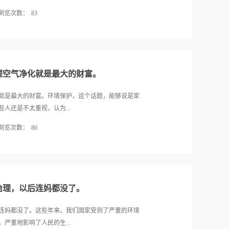
汽车、发电厂等等放出的一氧化碳和硫化氢等，每天
浏览次数：
83
器官或视觉器官的毛病。我们若仍然漠视专家的警
步。环境污染是指人类直接或间接地向环境排放超过
谁不想让自我的家园变得更完美，更漂亮？然而，随
质量降低，对人类的生存与发展、生态系统和财产造
垃圾越来越多，其中大多数垃圾都是会造成环境污染
大气污染、噪声污染、放射性污染等。水污染是指水
不进行适当的处理，那么将会造成极大的环境污染。
.
的水不能饮用。如果每人丢弃一颗废电池，那么到了那
理空气净化就是最大的财富。
境，请将垃圾分类。我国于2015年6月1日起实行“限
七百万桶石油。塑料袋，这种东西对于普通家庭来说再
就是最大的财富。环境保护，这个话题，能够说是家
污染环境的一大因素。塑料袋以石油为原料，不仅仅
人还是不太重视，认为...
时光才能被自然分解。所以，为了保护环境，请减少使用
浏览次数：
80
变化大会使我们再一次敲响了警钟。虽然最终未能到
开再大的会议也只是形同虚设。会议上说，此刻全球
做起。我就经历过这样两件小事：有一天，我去超市
始融化。如果再这样下去，那么世界将被水淹没。此
发宣传单的，见人就给，见车就放，但是有些人却不
℃，别看只是小小的1。1℃，可这是“全球平均气温”
箱里。又看见两个人用胶水将宣传单贴在墙上，远远
南极的气温将升...
，我又拿出我的绝活“撕纸功”，哈哈，“牛皮癣”被我除
治理，以后连妈都没了。
现远处草地上冒出了缕缕白烟，走近一看，原先，是
一大片，我以大哥哥的身份连忙制止，并讲了火灾的
连妈都没了。这些年来。我们国家受到了严重的环境
赶忙从附近端来水把火熄灭，结束了烧草行动。我们
严重地影响了人民的生...