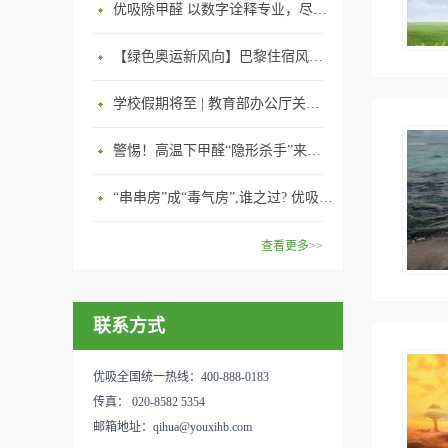
优吸除甲醛 以数字诠释专业，尽显除醛品牌实力！
【绿色奥运新风向】巴黎住宿风波：优吸环保共建健康绿色家居
学校假期将至 | 教育部办公厅关于加强学校新建校舍室内空气质量管理通知
警惕！高温下甲醛“隐形杀手”来袭，你的家安全吗？
“串串房”成“毒气房”,谁之过? 优吸守护呼吸健康11年专注室内空气治理！
查看更多>>
联系方式
优吸全国统一热线：400-888-0183
传真： 020-8582 5354
邮箱地址：qihua@youxihb.com