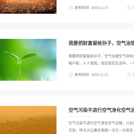
是最为直接与严重的了，主要来自工厂、
发布时间:
2018
-
12
-
13
都有人因接触了这些污浊空气而染上呼吸
告，将来一定会落到无半寸净土可住的地
主人，我们要像善待自我一样去保护它。
其自净能力的物质或能量，从而使环境的
着科学技术的发展，各种五花八门的生活
成不利影响的现象。具体包括：水污染、
的。比如说我们常用的电池，如果用完后
体因某种物质的介入，而导致其化学、物..
据研究，一节废的纽扣电池能使60万升
我要把财富留给孙子，空气治
时，水，将成为奢侈品。所以，为了保护环
塑令”，这一做法，使我国每年节省三千
我要把财富留给孙子，空气治理空气净化
普通但是了，但是你明白吗，塑料袋却是
喻户晓，人人皆知。但在现实生活中，一些
消耗了超多资源，而且还需要500年的
发布时间:
2018
-
12
-
13
塑料袋。最近在哥本哈根召开的全球气候
达预定的效果，但是如果我们没有做到，
微不足道，在我看来，环保要从件件小事
平均气温正逐渐升高，大部分冰山已经开
买东西，快到超市门口时，看见有几个散
刻的全球平均气温较以前已经升高了1。1
要，随手就扔地上，我过去将纸扔进垃圾
啊！如果全球平均气温升高4℃，那么北极和
望去，活像一块块“牛皮癣”趁他们不注意
空气污染不进行空气净化空气
掉了一大片。还有一次，我在楼底玩，发
我们班一群小孩在那里点火烧草，草黑了
空气污染不进行空气净化空气治理，以后
危险性和环保的重要性。他们羞愧难当，
污染，特大沙尘暴在我国一次又一次发生，