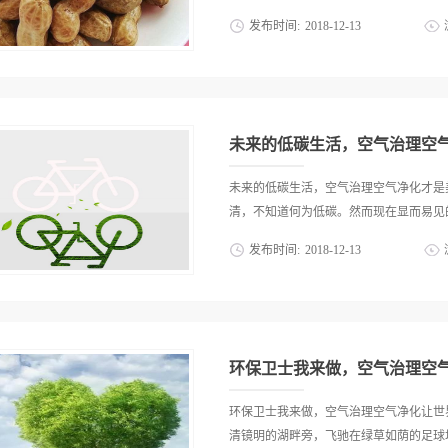
发布时间:
2018
-
12
-
13
因此，甲醛已被世界卫生构造确定为致癌
有甲醛，而且甲醛含量高的离谱，大多数
和中枢神经形成损害，提升鼻腔、消化道
毒现象，损害肝、肾功能。长期低剂量接
未来的低碳生活，空气治理空
免疫力低的人患上癌症。那么生活中都有
在家用盐水煮花生，半天就长毛了。而市
未来的低碳生活，空气治理空气净化才是
也称这些花生都是自己加工的，新鲜可口
清，不知道何为低碳。然而现在显而易见的
底是怎么回事呢？这些花生里究竟添加了
发布时间:
2018
-
12
-
13
坏的原因，有关部门把购买到的花生交给
样品中甲醛的含量分别达到22mgkg和3
境在日益的升温，可能在不久的将来温室
从这个检测报告来看，这里面甲醛含量非
影响。因此,在此条件下不得不推崇低碳
盐水花生，长时间不长毛的原因，就是甲
于这个问题也许大家都很疑惑!其实低碳
没有任何的粮食成分，全部使用六偏磷酸纳
少，从而减低碳消耗，尤其是二氧化碳的
环保卫士我来做，空气治理空
节气，从一点一滴的小事做起。也就是说
原其淳朴的进行人与自然的交流。 以后
环保卫士我来做，空气治理空气净化让世
秸板作为最主要的建筑材料，给农作物秸
清镜明的湖畔旁，飞驰在绿草如荫的足球场