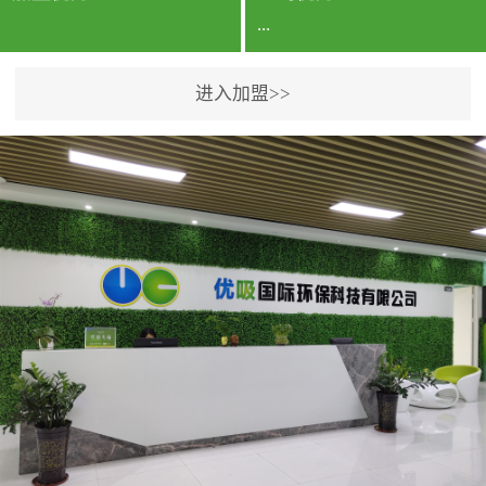
...
进入加盟>>
公司实力香港企业公司、
专利保护优势、双甲资质
企业（“室内环境净化治理
甲级施工资质”“室内环境
污染治理资质等级证
书”）、拥有多名高级《环
境工程高级工程师》室内
空气治理资格认证的治理
人员、掌握室内空气净化
治理实用技术和五项专利
技术、八项计算机软件著
作权登记证书等。研发实
力公司研发团队位于香港