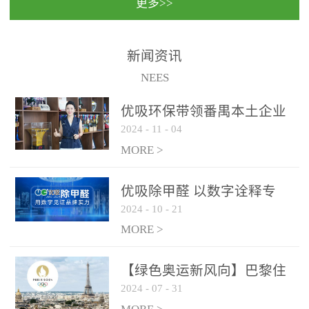
更多>>
民法院室内除甲醛空气治
国家通过设在对外开放口
理项目施工单位：优吸环
岸的出入境边防检查机关
保施工日期：2020年1月珠
（及各出入境边防检查
新闻资讯
海横琴新区人民法院，座
站），依法对出入境人
NEES
落...
员、交通工具...
优吸环保带领番禺本​土企业
2024
-
11
-
04
勇敢破局向“新”
MORE >
优吸除甲醛 以数字诠释专
2024
-
10
-
21
业，尽显除醛品牌实力！
MORE >
【绿色奥运新风向】巴黎住
2024
-
07
-
31
宿风波：优吸环保共建健康