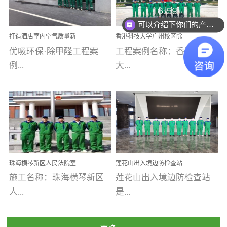
乐寓 深圳市安居乐寓
址：广州市南沙区海滨路
程序；生产车间为优吸总
为深圳安居集团旗下城...
南沙珠江湾江门市蓬江区
可以介绍下你们的产品么
部和全国分支机构生产光
打造酒店室内空气质量新
香港科技大学广州校区除
禾...
触媒、净醛王、祛味剂等
标杆——优吸环保·标杆之
甲醛项目圆满完成
优吸环保·除甲醛工程案
工程案例名称：香港科技
优吸系列产品，保质保量
作：东莞美豪雅致酒店室
内空气治理工程纪实
例...
大...
完成生产任务，确保全国
各分支机构的日常产品需
求。资质优势团队优势分
【东莞美豪雅致酒店】室
学广州校区室内空气治
支优势优吸环保是一棵正
内空气治理项目东莞美豪
理 工程案例地址：广
茁壮成长的树，只要我们
雅致酒店 东莞美豪雅
州南沙区·香港科技大学(广
人人都爱护她、珍惜她、
致酒店是为中高端人士...
州)校区 工程案...
她将越来越枝繁叶茂，终
珠海横琴新区人民法院室
莲花山出入境边防检查站
将会成为一棵参天大树！
内除甲醛空气治理项目
室内除甲醛空气治理项目
施工名称：珠海横琴新区
莲花山出入境边防检查站
优吸环保截止2020年拥有
人...
是...
全国600家网点分支机构。