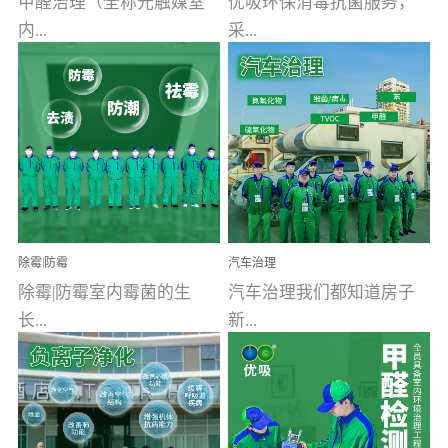
甲醛治理（全称光触媒室
优吸环保消毒抗菌服务，
内...
采...
空气污染净化治理）工业
用行业公认奥维牌消毒
文明的进步，创造了多姿
液，具备杀死人体冠状病
多彩的家居产品和生活情
毒的功效，杀菌率
调，但也带来了以甲醛为
99.99%。相对于传统消毒
首的室内...
液来说，无...
除霉|防霉
汽车治理
除霉|防霉室内霉菌的生
汽车治理我们都知道房子
长...
新...
受温度、湿度、基质养
装修完会有甲醛，其实汽
分、通风四个条件影响，
车的甲醛超标问题更为严