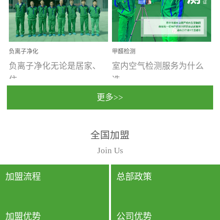
温暖潮湿、营养物质多、
重。汽车的空间范围小，
通风缓慢的空间最易滋生
配件、皮具、装饰多，这
大量霉菌的...
些都是汽...
负离子净化
甲醛检测
负离子净化无论是居家、
室内空气检测服务为什么
住...
选...
更多>>
宿、办公还是各类社会活
择上门检测?☑ 上门检测执
全国加盟
动，人类长时间停留的室
行国家规定的标准检测方
内空间都有整体消毒的需
法，空气采样量准确，检
Join Us
要。因为空间内人流携带
测结果可靠，远胜于其他
的、空气...
检测...
加盟流程
总部政策
加盟优势
公司优势