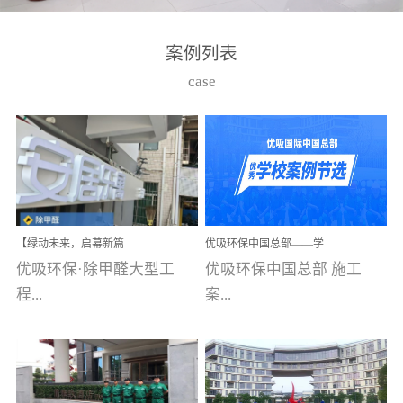
湾仔，有一支拥有高素质
高技能的团队。汇聚了众
案例列表
多的行业专家学者，攻克
case
了众多行业技术难题，并
取得了多项产品技术专利
和多项国家版权局著作
权，获得高新技术企业称
号。生产优势自主生产自
给自足，优吸公司于2015
【绿动未来，启幕新篇
优吸环保中国总部——学
在广州番禺区成功建立产
章】优吸环保中标深圳安
校施工案例(节选)
优吸环保·除甲醛大型工
优吸环保中国总部 施工
品线生产基地，工厂拥有
居乐寓，超大型工装室内
空气治理项目顺利启航，
程...
案...
自动化生产设备和成熟的
匠心筑就健康空间！
生产制作工艺流程。严格
选择源头源材料、严控产
案例【深圳安居乐寓】室
例(学校工装节选)广州南沙
品质量，我们每一批的生
内空气治理项目深圳安居
小学(珠江湾校区)项目地
产产品都经过严格的质检