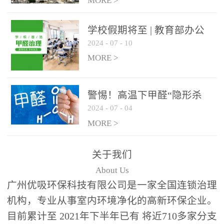
绿色家居
MORE >
学校假期将至 | 教育部办公
2024
-
07
-
10
厅关于加强学校新建校舍室
内空气质量管理通知
MORE >
警惕！高温下甲醛“隐形杀
2024
-
07
-
04
手”来袭，你的家安全吗？
MORE >
关于我们
About Us
广州优吸环保科技有限公司是一家全国连锁治理
机构，专业从事室内环境净化的高新环保企业。
目前累计至 2021年下半年已有 将近710多家分支