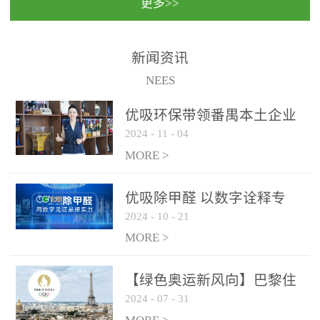
更多>>
民法院室内除甲醛空气治
国家通过设在对外开放口
理项目施工单位：优吸环
岸的出入境边防检查机关
保施工日期：2020年1月珠
（及各出入境边防检查
新闻资讯
海横琴新区人民法院，座
站），依法对出入境人
NEES
落...
员、交通工具...
优吸环保带领番禺本​土企业
2024
-
11
-
04
勇敢破局向“新”
MORE >
优吸除甲醛 以数字诠释专
2024
-
10
-
21
业，尽显除醛品牌实力！
MORE >
【绿色奥运新风向】巴黎住
2024
-
07
-
31
宿风波：优吸环保共建健康