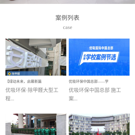
湾仔，有一支拥有高素质
高技能的团队。汇聚了众
案例列表
多的行业专家学者，攻克
case
了众多行业技术难题，并
取得了多项产品技术专利
和多项国家版权局著作
权，获得高新技术企业称
号。生产优势自主生产自
给自足，优吸公司于2015
【绿动未来，启幕新篇
优吸环保中国总部——学
在广州番禺区成功建立产
章】优吸环保中标深圳安
校施工案例(节选)
优吸环保·除甲醛大型工
优吸环保中国总部 施工
品线生产基地，工厂拥有
居乐寓，超大型工装室内
空气治理项目顺利启航，
程...
案...
自动化生产设备和成熟的
匠心筑就健康空间！
生产制作工艺流程。严格
选择源头源材料、严控产
案例【深圳安居乐寓】室
例(学校工装节选)广州南沙
品质量，我们每一批的生
内空气治理项目深圳安居
小学(珠江湾校区)项目地
产产品都经过严格的质检