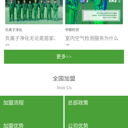
温暖潮湿、营养物质多、
重。汽车的空间范围小，
通风缓慢的空间最易滋生
配件、皮具、装饰多，这
大量霉菌的...
些都是汽...
负离子净化
甲醛检测
负离子净化无论是居家、
室内空气检测服务为什么
住...
选...
更多>>
宿、办公还是各类社会活
择上门检测?☑ 上门检测执
全国加盟
动，人类长时间停留的室
行国家规定的标准检测方
内空间都有整体消毒的需
法，空气采样量准确，检
Join Us
要。因为空间内人流携带
测结果可靠，远胜于其他
的、空气...
检测...
加盟流程
总部政策
加盟优势
公司优势