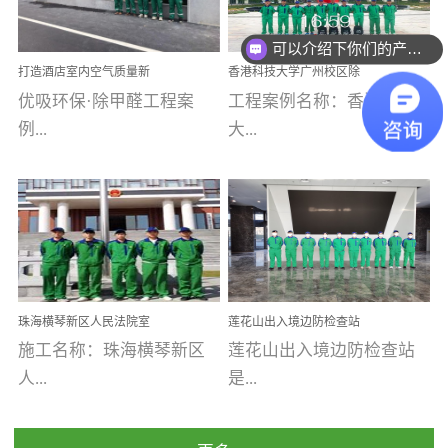
乐寓 深圳市安居乐寓
址：广州市南沙区海滨路
程序；生产车间为优吸总
为深圳安居集团旗下城...
南沙珠江湾江门市蓬江区
可以介绍下你们的产品么
部和全国分支机构生产光
打造酒店室内空气质量新
香港科技大学广州校区除
禾...
触媒、净醛王、祛味剂等
标杆——优吸环保·标杆之
甲醛项目圆满完成
优吸环保·除甲醛工程案
工程案例名称：香港科技
优吸系列产品，保质保量
作：东莞美豪雅致酒店室
内空气治理工程纪实
例...
大...
完成生产任务，确保全国
各分支机构的日常产品需
求。资质优势团队优势分
【东莞美豪雅致酒店】室
学广州校区室内空气治
支优势优吸环保是一棵正
内空气治理项目东莞美豪
理 工程案例地址：广
茁壮成长的树，只要我们
雅致酒店 东莞美豪雅
州南沙区·香港科技大学(广
人人都爱护她、珍惜她、
致酒店是为中高端人士...
州)校区 工程案...
她将越来越枝繁叶茂，终
珠海横琴新区人民法院室
莲花山出入境边防检查站
将会成为一棵参天大树！
内除甲醛空气治理项目
室内除甲醛空气治理项目
施工名称：珠海横琴新区
莲花山出入境边防检查站
优吸环保截止2020年拥有
人...
是...
全国600家网点分支机构。