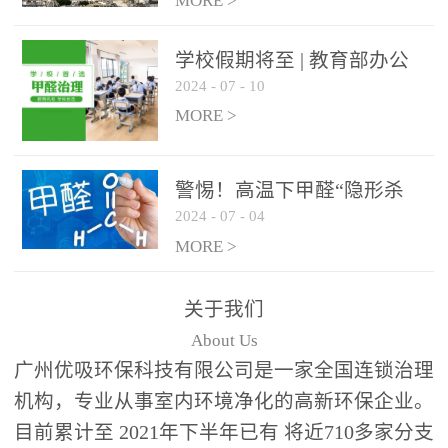
绿色家居
MORE >
学校假期将至 | 教育部办公
2024
-
07
-
10
厅关于加强学校新建校舍室
内空气质量管理通知
MORE >
警惕！高温下甲醛“隐形杀
2024
-
07
-
04
手”来袭，你的家安全吗？
MORE >
关于我们
About Us
广州优吸环保科技有限公司是一家全国连锁治理
机构，专业从事室内环境净化的高新环保企业。
目前累计至 2021年下半年已有 将近710多家分支