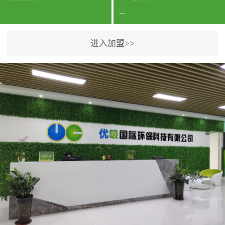
...
进入加盟>>
公司实力香港企业公司、
专利保护优势、双甲资质
企业（“室内环境净化治理
甲级施工资质”“室内环境
污染治理资质等级证
书”）、拥有多名高级《环
境工程高级工程师》室内
空气治理资格认证的治理
人员、掌握室内空气净化
治理实用技术和五项专利
技术、八项计算机软件著
作权登记证书等。研发实
力公司研发团队位于香港