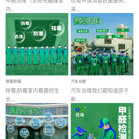
甲醛治理（全称光触媒室
优吸环保消毒抗菌服务，
内...
采...
空气污染净化治理）工业
用行业公认奥维牌消毒
文明的进步，创造了多姿
液，具备杀死人体冠状病
多彩的家居产品和生活情
毒的功效，杀菌率
调，但也带来了以甲醛为
99.99%。相对于传统消毒
首的室内...
液来说，无...
除霉|防霉
汽车治理
除霉|防霉室内霉菌的生
汽车治理我们都知道房子
长...
新...
受温度、湿度、基质养
装修完会有甲醛，其实汽
分、通风四个条件影响，
车的甲醛超标问题更为严