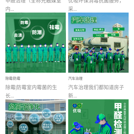
甲醛治理（全称光触媒室
优吸环保消毒抗菌服务，
内...
采...
空气污染净化治理）工业
用行业公认奥维牌消毒
文明的进步，创造了多姿
液，具备杀死人体冠状病
多彩的家居产品和生活情
毒的功效，杀菌率
调，但也带来了以甲醛为
99.99%。相对于传统消毒
首的室内...
液来说，无...
除霉|防霉
汽车治理
除霉|防霉室内霉菌的生
汽车治理我们都知道房子
长...
新...
受温度、湿度、基质养
装修完会有甲醛，其实汽
分、通风四个条件影响，
车的甲醛超标问题更为严