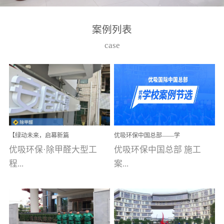
湾仔，有一支拥有高素质
高技能的团队。汇聚了众
案例列表
多的行业专家学者，攻克
case
了众多行业技术难题，并
取得了多项产品技术专利
和多项国家版权局著作
权，获得高新技术企业称
号。生产优势自主生产自
给自足，优吸公司于2015
【绿动未来，启幕新篇
优吸环保中国总部——学
在广州番禺区成功建立产
章】优吸环保中标深圳安
校施工案例(节选)
优吸环保·除甲醛大型工
优吸环保中国总部 施工
品线生产基地，工厂拥有
居乐寓，超大型工装室内
空气治理项目顺利启航，
程...
案...
自动化生产设备和成熟的
匠心筑就健康空间！
生产制作工艺流程。严格
选择源头源材料、严控产
案例【深圳安居乐寓】室
例(学校工装节选)广州南沙
品质量，我们每一批的生
内空气治理项目深圳安居
小学(珠江湾校区)项目地
产产品都经过严格的质检