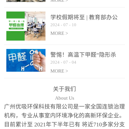
绿色家居
MORE >
学校假期将至 | 教育部办公
2024
-
07
-
10
厅关于加强学校新建校舍室
内空气质量管理通知
MORE >
警惕！高温下甲醛“隐形杀
2024
-
07
-
04
手”来袭，你的家安全吗？
MORE >
关于我们
About Us
广州优吸环保科技有限公司是一家全国连锁治理
机构，专业从事室内环境净化的高新环保企业。
目前累计至 2021年下半年已有 将近710多家分支