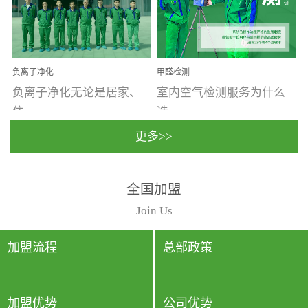
温暖潮湿、营养物质多、
重。汽车的空间范围小，
通风缓慢的空间最易滋生
配件、皮具、装饰多，这
大量霉菌的...
些都是汽...
负离子净化
甲醛检测
负离子净化无论是居家、
室内空气检测服务为什么
住...
选...
更多>>
宿、办公还是各类社会活
择上门检测?☑ 上门检测执
全国加盟
动，人类长时间停留的室
行国家规定的标准检测方
内空间都有整体消毒的需
法，空气采样量准确，检
Join Us
要。因为空间内人流携带
测结果可靠，远胜于其他
的、空气...
检测...
加盟流程
总部政策
加盟优势
公司优势