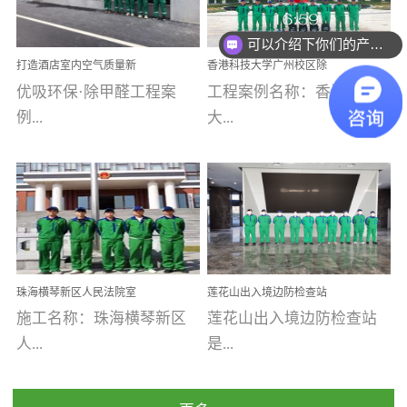
乐寓 深圳市安居乐寓
址：广州市南沙区海滨路
程序；生产车间为优吸总
可以介绍下你们的产品么
为深圳安居集团旗下城...
南沙珠江湾江门市蓬江区
部和全国分支机构生产光
你们是怎么收费的呢
打造酒店室内空气质量新
香港科技大学广州校区除
禾...
触媒、净醛王、祛味剂等
标杆——优吸环保·标杆之
甲醛项目圆满完成
优吸环保·除甲醛工程案
工程案例名称：香港科技
优吸系列产品，保质保量
作：东莞美豪雅致酒店室
内空气治理工程纪实
例...
大...
完成生产任务，确保全国
各分支机构的日常产品需
求。资质优势团队优势分
【东莞美豪雅致酒店】室
学广州校区室内空气治
支优势优吸环保是一棵正
内空气治理项目东莞美豪
理 工程案例地址：广
茁壮成长的树，只要我们
雅致酒店 东莞美豪雅
州南沙区·香港科技大学(广
人人都爱护她、珍惜她、
致酒店是为中高端人士...
州)校区 工程案...
她将越来越枝繁叶茂，终
珠海横琴新区人民法院室
莲花山出入境边防检查站
将会成为一棵参天大树！
内除甲醛空气治理项目
室内除甲醛空气治理项目
施工名称：珠海横琴新区
莲花山出入境边防检查站
优吸环保截止2020年拥有
人...
是...
全国600家网点分支机构。