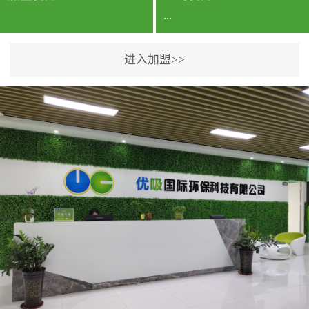
...
进入加盟>>
公司实力香港企业公司、
专利保护优势、双甲资质
企业（“室内环境净化治理
甲级施工资质”“室内环境
污染治理资质等级证
书”）、拥有多名高级《环
境工程高级工程师》室内
空气治理资格认证的治理
人员、掌握室内空气净化
治理实用技术和五项专利
技术、八项计算机软件著
作权登记证书等。研发实
力公司研发团队位于香港