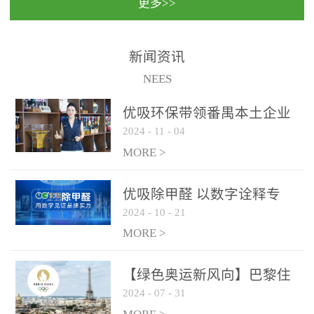
更多>>
民法院室内除甲醛空气治
国家通过设在对外开放口
理项目施工单位：优吸环
岸的出入境边防检查机关
保施工日期：2020年1月珠
（及各出入境边防检查
新闻资讯
海横琴新区人民法院，座
站），依法对出入境人
NEES
落...
员、交通工具...
优吸环保带领番禺本​土企业
2024
-
11
-
04
勇敢破局向“新”
MORE >
优吸除甲醛 以数字诠释专
2024
-
10
-
21
业，尽显除醛品牌实力！
MORE >
【绿色奥运新风向】巴黎住
2024
-
07
-
31
宿风波：优吸环保共建健康