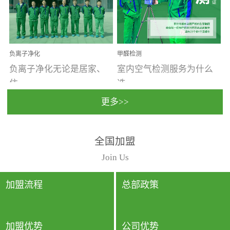
温暖潮湿、营养物质多、
重。汽车的空间范围小，
通风缓慢的空间最易滋生
配件、皮具、装饰多，这
大量霉菌的...
些都是汽...
负离子净化
甲醛检测
负离子净化无论是居家、
室内空气检测服务为什么
住...
选...
更多>>
宿、办公还是各类社会活
择上门检测?☑ 上门检测执
全国加盟
动，人类长时间停留的室
行国家规定的标准检测方
内空间都有整体消毒的需
法，空气采样量准确，检
Join Us
要。因为空间内人流携带
测结果可靠，远胜于其他
的、空气...
检测...
加盟流程
总部政策
加盟优势
公司优势