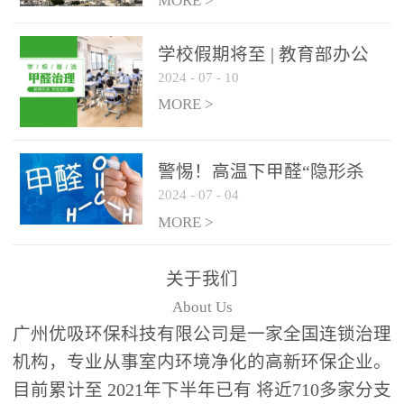
绿色家居
MORE >
学校假期将至 | 教育部办公
2024
-
07
-
10
厅关于加强学校新建校舍室
内空气质量管理通知
MORE >
警惕！高温下甲醛“隐形杀
2024
-
07
-
04
手”来袭，你的家安全吗？
MORE >
关于我们
About Us
广州优吸环保科技有限公司是一家全国连锁治理
机构，专业从事室内环境净化的高新环保企业。
目前累计至 2021年下半年已有 将近710多家分支