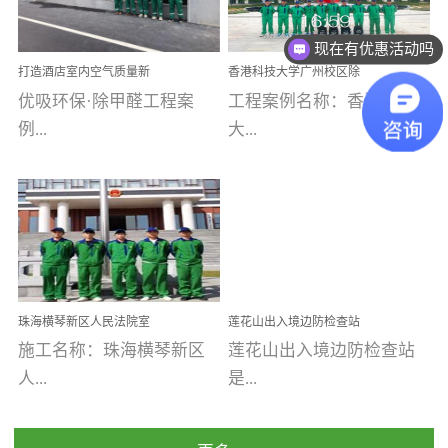
乐寓 深圳市安居乐寓
址：广州市南沙区海滨路
程序；生产车间为优吸总
为深圳安居集团旗下城...
南沙珠江湾江门市蓬江区
现在有优惠活动吗
部和全国分支机构生产光
打造酒店室内空气质量新
香港科技大学广州校区除
禾...
触媒、净醛王、祛味剂等
标杆——优吸环保·标杆之
甲醛项目圆满完成
优吸环保·除甲醛工程案
工程案例名称：香港科技
优吸系列产品，保质保量
作：东莞美豪雅致酒店室
内空气治理工程纪实
例...
大...
完成生产任务，确保全国
各分支机构的日常产品需
求。资质优势团队优势分
【东莞美豪雅致酒店】室
学广州校区室内空气治
支优势优吸环保是一棵正
内空气治理项目东莞美豪
理 工程案例地址：广
茁壮成长的树，只要我们
雅致酒店 东莞美豪雅
州南沙区·香港科技大学(广
人人都爱护她、珍惜她、
致酒店是为中高端人士...
州)校区 工程案...
她将越来越枝繁叶茂，终
珠海横琴新区人民法院室
莲花山出入境边防检查站
将会成为一棵参天大树！
内除甲醛空气治理项目
室内除甲醛空气治理项目
施工名称：珠海横琴新区
莲花山出入境边防检查站
优吸环保截止2020年拥有
人...
是...
全国600家网点分支机构。