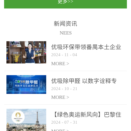
更多>>
民法院室内除甲醛空气治
国家通过设在对外开放口
理项目施工单位：优吸环
岸的出入境边防检查机关
保施工日期：2020年1月珠
（及各出入境边防检查
新闻资讯
海横琴新区人民法院，座
站），依法对出入境人
NEES
落...
员、交通工具...
优吸环保带领番禺本​土企业
2024
-
11
-
04
勇敢破局向“新”
MORE >
优吸除甲醛 以数字诠释专
2024
-
10
-
21
业，尽显除醛品牌实力！
MORE >
【绿色奥运新风向】巴黎住
2024
-
07
-
31
宿风波：优吸环保共建健康