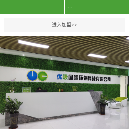
...
进入加盟>>
公司实力香港企业公司、
专利保护优势、双甲资质
企业（“室内环境净化治理
甲级施工资质”“室内环境
污染治理资质等级证
书”）、拥有多名高级《环
境工程高级工程师》室内
空气治理资格认证的治理
人员、掌握室内空气净化
治理实用技术和五项专利
技术、八项计算机软件著
作权登记证书等。研发实
力公司研发团队位于香港