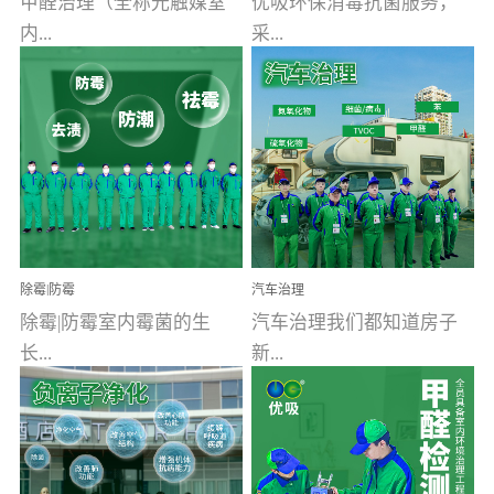
甲醛治理（全称光触媒室
优吸环保消毒抗菌服务，
内...
采...
空气污染净化治理）工业
用行业公认奥维牌消毒
文明的进步，创造了多姿
液，具备杀死人体冠状病
多彩的家居产品和生活情
毒的功效，杀菌率
调，但也带来了以甲醛为
99.99%。相对于传统消毒
首的室内...
液来说，无...
除霉|防霉
汽车治理
除霉|防霉室内霉菌的生
汽车治理我们都知道房子
长...
新...
受温度、湿度、基质养
装修完会有甲醛，其实汽
分、通风四个条件影响，
车的甲醛超标问题更为严