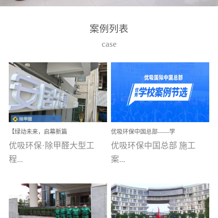
湾仔，有一支拥有高素质
高技能的团队。汇聚了众
案例列表
多的行业专家学者，攻克
case
了众多行业技术难题，并
取得了多项产品技术专利
和多项国家版权局著作
权，获得高新技术企业称
号。生产优势自主生产自
给自足，优吸公司于2015
【绿动未来，启幕新篇
优吸环保中国总部——学
在广州番禺区成功建立产
章】优吸环保中标深圳安
校施工案例(节选)
优吸环保·除甲醛大型工
优吸环保中国总部 施工
品线生产基地，工厂拥有
居乐寓，超大型工装室内
空气治理项目顺利启航，
程...
案...
自动化生产设备和成熟的
匠心筑就健康空间！
生产制作工艺流程。严格
选择源头源材料、严控产
案例【深圳安居乐寓】室
例(学校工装节选)广州南沙
品质量，我们每一批的生
内空气治理项目深圳安居
小学(珠江湾校区)项目地
产产品都经过严格的质检