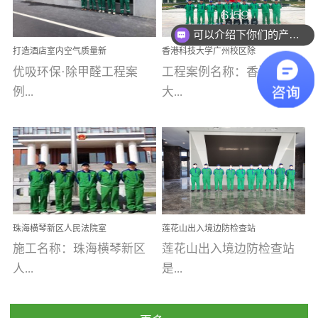
乐寓 深圳市安居乐寓
址：广州市南沙区海滨路
程序；生产车间为优吸总
为深圳安居集团旗下城...
南沙珠江湾江门市蓬江区
可以介绍下你们的产品么
部和全国分支机构生产光
打造酒店室内空气质量新
香港科技大学广州校区除
禾...
触媒、净醛王、祛味剂等
标杆——优吸环保·标杆之
甲醛项目圆满完成
优吸环保·除甲醛工程案
工程案例名称：香港科技
优吸系列产品，保质保量
作：东莞美豪雅致酒店室
内空气治理工程纪实
例...
大...
完成生产任务，确保全国
各分支机构的日常产品需
求。资质优势团队优势分
【东莞美豪雅致酒店】室
学广州校区室内空气治
支优势优吸环保是一棵正
内空气治理项目东莞美豪
理 工程案例地址：广
茁壮成长的树，只要我们
雅致酒店 东莞美豪雅
州南沙区·香港科技大学(广
人人都爱护她、珍惜她、
致酒店是为中高端人士...
州)校区 工程案...
她将越来越枝繁叶茂，终
珠海横琴新区人民法院室
莲花山出入境边防检查站
将会成为一棵参天大树！
内除甲醛空气治理项目
室内除甲醛空气治理项目
施工名称：珠海横琴新区
莲花山出入境边防检查站
优吸环保截止2020年拥有
人...
是...
全国600家网点分支机构。