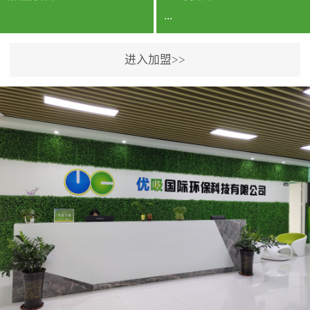
...
进入加盟>>
公司实力香港企业公司、
专利保护优势、双甲资质
企业（“室内环境净化治理
甲级施工资质”“室内环境
污染治理资质等级证
书”）、拥有多名高级《环
境工程高级工程师》室内
空气治理资格认证的治理
人员、掌握室内空气净化
治理实用技术和五项专利
技术、八项计算机软件著
作权登记证书等。研发实
力公司研发团队位于香港