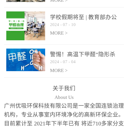
绿色家居
MORE >
学校假期将至 | 教育部办公
2024
-
07
-
10
厅关于加强学校新建校舍室
内空气质量管理通知
MORE >
警惕！高温下甲醛“隐形杀
2024
-
07
-
04
手”来袭，你的家安全吗？
MORE >
关于我们
About Us
广州优吸环保科技有限公司是一家全国连锁治理
机构，专业从事室内环境净化的高新环保企业。
目前累计至 2021年下半年已有 将近710多家分支