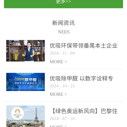
更多>>
民法院室内除甲醛空气治
国家通过设在对外开放口
理项目施工单位：优吸环
岸的出入境边防检查机关
保施工日期：2020年1月珠
（及各出入境边防检查
新闻资讯
海横琴新区人民法院，座
站），依法对出入境人
NEES
落...
员、交通工具...
优吸环保带领番禺本​土企业
2024
-
11
-
04
勇敢破局向“新”
MORE >
优吸除甲醛 以数字诠释专
2024
-
10
-
21
业，尽显除醛品牌实力！
MORE >
【绿色奥运新风向】巴黎住
2024
-
07
-
31
宿风波：优吸环保共建健康