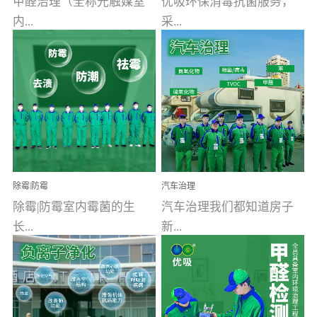
甲醛治理（全称光触媒室
优吸环保消毒抗菌服务，
内...
采...
空气污染净化治理）工业
用行业公认奥维牌消毒
文明的进步，创造了多姿
液，具备杀死人体冠状病
多彩的家居产品和生活情
毒的功效，杀菌率
调，但也带来了以甲醛为
99.99%。相对于传统消毒
首的室内...
液来说，无...
除霉|防霉
汽车治理
除霉|防霉室内霉菌的生
汽车治理我们都知道房子
长...
新...
受温度、湿度、基质养
装修完会有甲醛，其实汽
分、通风四个条件影响，
车的甲醛超标问题更为严