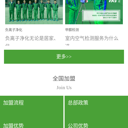
温暖潮湿、营养物质多、
重。汽车的空间范围小，
通风缓慢的空间最易滋生
配件、皮具、装饰多，这
大量霉菌的...
些都是汽...
负离子净化
甲醛检测
负离子净化无论是居家、
室内空气检测服务为什么
住...
选...
更多>>
宿、办公还是各类社会活
择上门检测?☑ 上门检测执
全国加盟
动，人类长时间停留的室
行国家规定的标准检测方
内空间都有整体消毒的需
法，空气采样量准确，检
Join Us
要。因为空间内人流携带
测结果可靠，远胜于其他
的、空气...
检测...
加盟流程
总部政策
加盟优势
公司优势