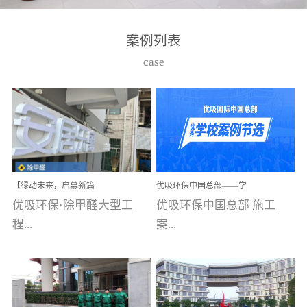
湾仔，有一支拥有高素质
高技能的团队。汇聚了众
案例列表
多的行业专家学者，攻克
case
了众多行业技术难题，并
取得了多项产品技术专利
和多项国家版权局著作
权，获得高新技术企业称
号。生产优势自主生产自
给自足，优吸公司于2015
【绿动未来，启幕新篇
优吸环保中国总部——学
在广州番禺区成功建立产
章】优吸环保中标深圳安
校施工案例(节选)
优吸环保·除甲醛大型工
优吸环保中国总部 施工
品线生产基地，工厂拥有
居乐寓，超大型工装室内
空气治理项目顺利启航，
程...
案...
自动化生产设备和成熟的
匠心筑就健康空间！
生产制作工艺流程。严格
选择源头源材料、严控产
案例【深圳安居乐寓】室
例(学校工装节选)广州南沙
品质量，我们每一批的生
内空气治理项目深圳安居
小学(珠江湾校区)项目地
产产品都经过严格的质检