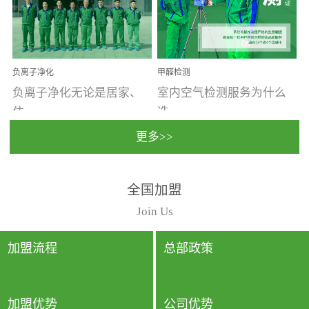
温暖潮湿、营养物质多、
重。汽车的空间范围小，
通风缓慢的空间最易滋生
配件、皮具、装饰多，这
大量霉菌的...
些都是汽...
负离子净化
甲醛检测
负离子净化无论是居家、
室内空气检测服务为什么
住...
选...
更多>>
宿、办公还是各类社会活
择上门检测?☑ 上门检测执
全国加盟
动，人类长时间停留的室
行国家规定的标准检测方
内空间都有整体消毒的需
法，空气采样量准确，检
Join Us
要。因为空间内人流携带
测结果可靠，远胜于其他
的、空气...
检测...
加盟流程
总部政策
加盟优势
公司优势