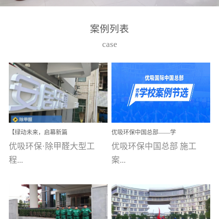
湾仔，有一支拥有高素质
高技能的团队。汇聚了众
案例列表
多的行业专家学者，攻克
case
了众多行业技术难题，并
取得了多项产品技术专利
和多项国家版权局著作
权，获得高新技术企业称
号。生产优势自主生产自
给自足，优吸公司于2015
【绿动未来，启幕新篇
优吸环保中国总部——学
在广州番禺区成功建立产
章】优吸环保中标深圳安
校施工案例(节选)
优吸环保·除甲醛大型工
优吸环保中国总部 施工
品线生产基地，工厂拥有
居乐寓，超大型工装室内
空气治理项目顺利启航，
程...
案...
自动化生产设备和成熟的
匠心筑就健康空间！
生产制作工艺流程。严格
选择源头源材料、严控产
案例【深圳安居乐寓】室
例(学校工装节选)广州南沙
品质量，我们每一批的生
内空气治理项目深圳安居
小学(珠江湾校区)项目地
产产品都经过严格的质检