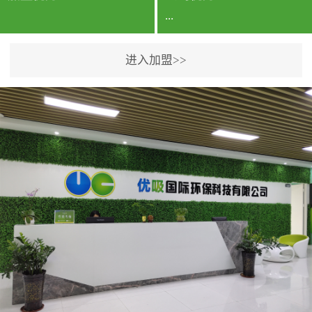
...
进入加盟>>
公司实力香港企业公司、
专利保护优势、双甲资质
企业（“室内环境净化治理
甲级施工资质”“室内环境
污染治理资质等级证
书”）、拥有多名高级《环
境工程高级工程师》室内
空气治理资格认证的治理
人员、掌握室内空气净化
治理实用技术和五项专利
技术、八项计算机软件著
作权登记证书等。研发实
力公司研发团队位于香港