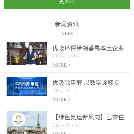
更多>>
民法院室内除甲醛空气治
国家通过设在对外开放口
理项目施工单位：优吸环
岸的出入境边防检查机关
保施工日期：2020年1月珠
（及各出入境边防检查
新闻资讯
海横琴新区人民法院，座
站），依法对出入境人
NEES
落...
员、交通工具...
优吸环保带领番禺本​土企业
2024
-
11
-
04
勇敢破局向“新”
MORE >
优吸除甲醛 以数字诠释专
2024
-
10
-
21
业，尽显除醛品牌实力！
MORE >
【绿色奥运新风向】巴黎住
2024
-
07
-
31
宿风波：优吸环保共建健康