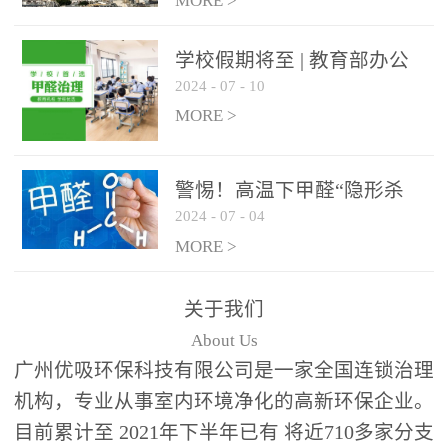
绿色家居
MORE >
学校假期将至 | 教育部办公
2024
-
07
-
10
厅关于加强学校新建校舍室
内空气质量管理通知
MORE >
警惕！高温下甲醛“隐形杀
2024
-
07
-
04
手”来袭，你的家安全吗？
MORE >
关于我们
About Us
广州优吸环保科技有限公司是一家全国连锁治理
机构，专业从事室内环境净化的高新环保企业。
目前累计至 2021年下半年已有 将近710多家分支