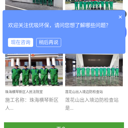
乐寓 深圳市安居乐寓
址：广州市南沙区海滨路
程序；生产车间为优吸总
为深圳安居集团旗下城...
南沙珠江湾江门市蓬江区
可以介绍下你们的产品么
部和全国分支机构生产光
×
打造酒店室内空气质量新
香港科技大学广州校区除
禾...
触媒、净醛王、祛味剂等
欢迎关注优吸环保，请问您想了解哪些问题？
标杆——优吸环保·标杆之
甲醛项目圆满完成
优吸环保·除甲醛工程案
工程案例名称：香港科技
优吸系列产品，保质保量
作：东莞美豪雅致酒店室
内空气治理工程纪实
例...
大...
完成生产任务，确保全国
现在咨询
稍后再说
各分支机构的日常产品需
求。资质优势团队优势分
【东莞美豪雅致酒店】室
学广州校区室内空气治
支优势优吸环保是一棵正
内空气治理项目东莞美豪
理 工程案例地址：广
茁壮成长的树，只要我们
雅致酒店 东莞美豪雅
州南沙区·香港科技大学(广
人人都爱护她、珍惜她、
致酒店是为中高端人士...
州)校区 工程案...
她将越来越枝繁叶茂，终
珠海横琴新区人民法院室
莲花山出入境边防检查站
将会成为一棵参天大树！
内除甲醛空气治理项目
室内除甲醛空气治理项目
施工名称：珠海横琴新区
莲花山出入境边防检查站
优吸环保截止2020年拥有
人...
是...
全国600家网点分支机构。