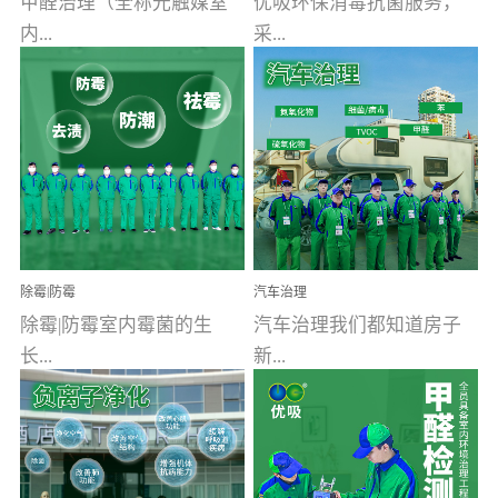
甲醛治理（全称光触媒室
优吸环保消毒抗菌服务，
内...
采...
空气污染净化治理）工业
用行业公认奥维牌消毒
文明的进步，创造了多姿
液，具备杀死人体冠状病
多彩的家居产品和生活情
毒的功效，杀菌率
调，但也带来了以甲醛为
99.99%。相对于传统消毒
首的室内...
液来说，无...
除霉|防霉
汽车治理
除霉|防霉室内霉菌的生
汽车治理我们都知道房子
长...
新...
受温度、湿度、基质养
装修完会有甲醛，其实汽
分、通风四个条件影响，
车的甲醛超标问题更为严