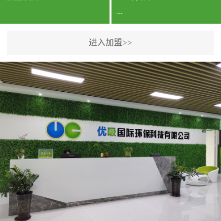
...
进入加盟>>
公司实力香港企业公司、
专利保护优势、双甲资质
企业（“室内环境净化治理
甲级施工资质”“室内环境
污染治理资质等级证
书”）、拥有多名高级《环
境工程高级工程师》室内
空气治理资格认证的治理
人员、掌握室内空气净化
治理实用技术和五项专利
技术、八项计算机软件著
作权登记证书等。研发实
力公司研发团队位于香港