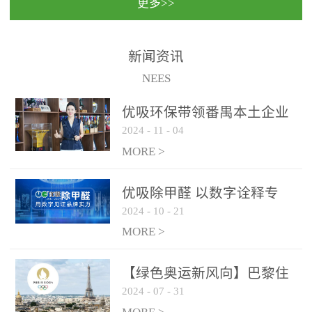
更多>>
民法院室内除甲醛空气治
国家通过设在对外开放口
理项目施工单位：优吸环
岸的出入境边防检查机关
保施工日期：2020年1月珠
（及各出入境边防检查
新闻资讯
海横琴新区人民法院，座
站），依法对出入境人
NEES
落...
员、交通工具...
优吸环保带领番禺本​土企业
2024
-
11
-
04
勇敢破局向“新”
MORE >
优吸除甲醛 以数字诠释专
2024
-
10
-
21
业，尽显除醛品牌实力！
MORE >
【绿色奥运新风向】巴黎住
2024
-
07
-
31
宿风波：优吸环保共建健康