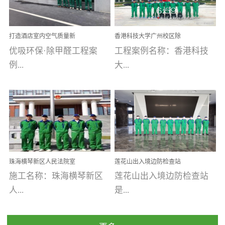
乐寓 深圳市安居乐寓
址：广州市南沙区海滨路
程序；生产车间为优吸总
为深圳安居集团旗下城...
南沙珠江湾江门市蓬江区
部和全国分支机构生产光
打造酒店室内空气质量新
香港科技大学广州校区除
禾...
触媒、净醛王、祛味剂等
标杆——优吸环保·标杆之
甲醛项目圆满完成
优吸环保·除甲醛工程案
工程案例名称：香港科技
优吸系列产品，保质保量
作：东莞美豪雅致酒店室
内空气治理工程纪实
例...
大...
完成生产任务，确保全国
各分支机构的日常产品需
求。资质优势团队优势分
【东莞美豪雅致酒店】室
学广州校区室内空气治
支优势优吸环保是一棵正
内空气治理项目东莞美豪
理 工程案例地址：广
茁壮成长的树，只要我们
雅致酒店 东莞美豪雅
州南沙区·香港科技大学(广
人人都爱护她、珍惜她、
致酒店是为中高端人士...
州)校区 工程案...
她将越来越枝繁叶茂，终
珠海横琴新区人民法院室
莲花山出入境边防检查站
将会成为一棵参天大树！
内除甲醛空气治理项目
室内除甲醛空气治理项目
施工名称：珠海横琴新区
莲花山出入境边防检查站
优吸环保截止2020年拥有
人...
是...
全国600家网点分支机构。