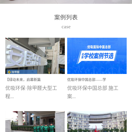
湾仔，有一支拥有高素质
高技能的团队。汇聚了众
案例列表
多的行业专家学者，攻克
case
了众多行业技术难题，并
取得了多项产品技术专利
和多项国家版权局著作
权，获得高新技术企业称
号。生产优势自主生产自
给自足，优吸公司于2015
【绿动未来，启幕新篇
优吸环保中国总部——学
在广州番禺区成功建立产
章】优吸环保中标深圳安
校施工案例(节选)
优吸环保·除甲醛大型工
优吸环保中国总部 施工
品线生产基地，工厂拥有
居乐寓，超大型工装室内
空气治理项目顺利启航，
程...
案...
自动化生产设备和成熟的
匠心筑就健康空间！
生产制作工艺流程。严格
选择源头源材料、严控产
案例【深圳安居乐寓】室
例(学校工装节选)广州南沙
品质量，我们每一批的生
内空气治理项目深圳安居
小学(珠江湾校区)项目地
产产品都经过严格的质检