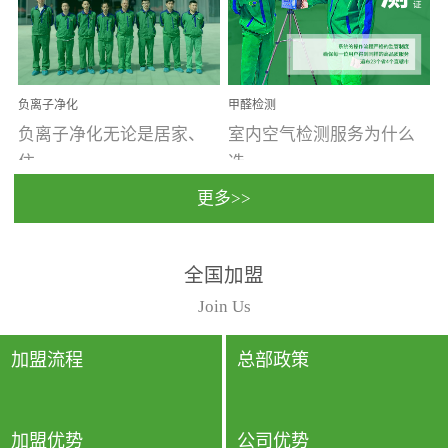
温暖潮湿、营养物质多、
重。汽车的空间范围小，
通风缓慢的空间最易滋生
配件、皮具、装饰多，这
大量霉菌的...
些都是汽...
负离子净化
甲醛检测
负离子净化无论是居家、
室内空气检测服务为什么
住...
选...
更多>>
宿、办公还是各类社会活
择上门检测?☑ 上门检测执
全国加盟
动，人类长时间停留的室
行国家规定的标准检测方
内空间都有整体消毒的需
法，空气采样量准确，检
Join Us
要。因为空间内人流携带
测结果可靠，远胜于其他
的、空气...
检测...
加盟流程
总部政策
加盟优势
公司优势