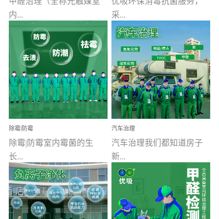
甲醛治理（全称光触媒室
优吸环保消毒抗菌服务，
内...
采...
空气污染净化治理）工业
用行业公认奥维牌消毒
文明的进步，创造了多姿
液，具备杀死人体冠状病
多彩的家居产品和生活情
毒的功效，杀菌率
调，但也带来了以甲醛为
99.99%。相对于传统消毒
首的室内...
液来说，无...
除霉|防霉
汽车治理
除霉|防霉室内霉菌的生
汽车治理我们都知道房子
长...
新...
受温度、湿度、基质养
装修完会有甲醛，其实汽
分、通风四个条件影响，
车的甲醛超标问题更为严