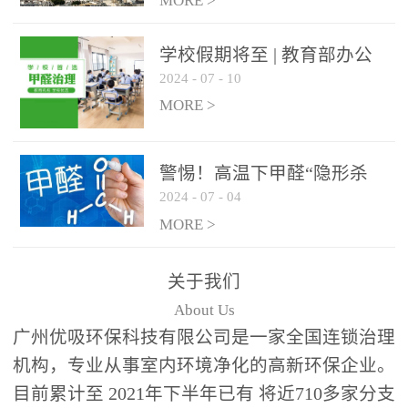
绿色家居
MORE >
学校假期将至 | 教育部办公
2024
-
07
-
10
厅关于加强学校新建校舍室
内空气质量管理通知
MORE >
警惕！高温下甲醛“隐形杀
2024
-
07
-
04
手”来袭，你的家安全吗？
MORE >
关于我们
About Us
广州优吸环保科技有限公司是一家全国连锁治理
机构，专业从事室内环境净化的高新环保企业。
目前累计至 2021年下半年已有 将近710多家分支