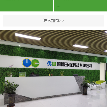
...
进入加盟>>
公司实力香港企业公司、
专利保护优势、双甲资质
企业（“室内环境净化治理
甲级施工资质”“室内环境
污染治理资质等级证
书”）、拥有多名高级《环
境工程高级工程师》室内
空气治理资格认证的治理
人员、掌握室内空气净化
治理实用技术和五项专利
技术、八项计算机软件著
作权登记证书等。研发实
力公司研发团队位于香港