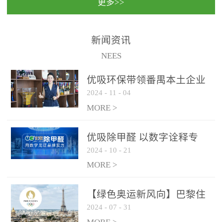
更多>>
民法院室内除甲醛空气治
国家通过设在对外开放口
理项目施工单位：优吸环
岸的出入境边防检查机关
保施工日期：2020年1月珠
（及各出入境边防检查
新闻资讯
海横琴新区人民法院，座
站），依法对出入境人
NEES
落...
员、交通工具...
优吸环保带领番禺本​土企业
2024
-
11
-
04
勇敢破局向“新”
MORE >
优吸除甲醛 以数字诠释专
2024
-
10
-
21
业，尽显除醛品牌实力！
MORE >
【绿色奥运新风向】巴黎住
2024
-
07
-
31
宿风波：优吸环保共建健康