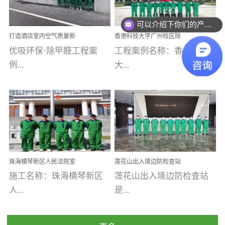
乐寓 深圳市安居乐寓
址：广州市南沙区海滨路
程序；生产车间为优吸总
为深圳安居集团旗下城...
南沙珠江湾江门市蓬江区
可以介绍下你们的产品么
部和全国分支机构生产光
打造酒店室内空气质量新
香港科技大学广州校区除
禾...
触媒、净醛王、祛味剂等
标杆——优吸环保·标杆之
甲醛项目圆满完成
优吸环保·除甲醛工程案
工程案例名称：香港科技
优吸系列产品，保质保量
作：东莞美豪雅致酒店室
内空气治理工程纪实
例...
大...
完成生产任务，确保全国
各分支机构的日常产品需
求。资质优势团队优势分
【东莞美豪雅致酒店】室
学广州校区室内空气治
支优势优吸环保是一棵正
内空气治理项目东莞美豪
理 工程案例地址：广
茁壮成长的树，只要我们
雅致酒店 东莞美豪雅
州南沙区·香港科技大学(广
人人都爱护她、珍惜她、
致酒店是为中高端人士...
州)校区 工程案...
她将越来越枝繁叶茂，终
珠海横琴新区人民法院室
莲花山出入境边防检查站
将会成为一棵参天大树！
内除甲醛空气治理项目
室内除甲醛空气治理项目
施工名称：珠海横琴新区
莲花山出入境边防检查站
优吸环保截止2020年拥有
人...
是...
全国600家网点分支机构。