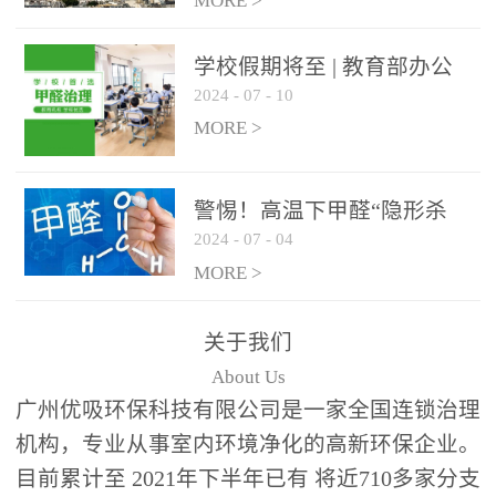
绿色家居
MORE >
学校假期将至 | 教育部办公
2024
-
07
-
10
厅关于加强学校新建校舍室
内空气质量管理通知
MORE >
警惕！高温下甲醛“隐形杀
2024
-
07
-
04
手”来袭，你的家安全吗？
MORE >
关于我们
About Us
广州优吸环保科技有限公司是一家全国连锁治理
机构，专业从事室内环境净化的高新环保企业。
目前累计至 2021年下半年已有 将近710多家分支