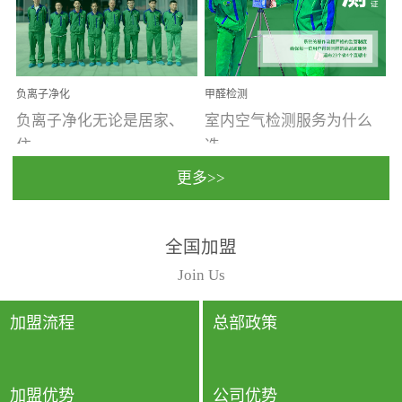
温暖潮湿、营养物质多、
重。汽车的空间范围小，
通风缓慢的空间最易滋生
配件、皮具、装饰多，这
大量霉菌的...
些都是汽...
负离子净化
甲醛检测
负离子净化无论是居家、
室内空气检测服务为什么
住...
选...
更多>>
宿、办公还是各类社会活
择上门检测?☑ 上门检测执
全国加盟
动，人类长时间停留的室
行国家规定的标准检测方
内空间都有整体消毒的需
法，空气采样量准确，检
Join Us
要。因为空间内人流携带
测结果可靠，远胜于其他
的、空气...
检测...
加盟流程
总部政策
加盟优势
公司优势