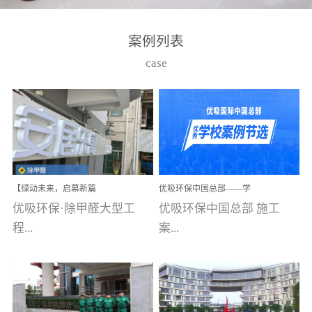
湾仔，有一支拥有高素质
高技能的团队。汇聚了众
案例列表
多的行业专家学者，攻克
case
了众多行业技术难题，并
取得了多项产品技术专利
和多项国家版权局著作
权，获得高新技术企业称
号。生产优势自主生产自
给自足，优吸公司于2015
【绿动未来，启幕新篇
优吸环保中国总部——学
在广州番禺区成功建立产
章】优吸环保中标深圳安
校施工案例(节选)
优吸环保·除甲醛大型工
优吸环保中国总部 施工
品线生产基地，工厂拥有
居乐寓，超大型工装室内
空气治理项目顺利启航，
程...
案...
自动化生产设备和成熟的
匠心筑就健康空间！
生产制作工艺流程。严格
选择源头源材料、严控产
案例【深圳安居乐寓】室
例(学校工装节选)广州南沙
品质量，我们每一批的生
内空气治理项目深圳安居
小学(珠江湾校区)项目地
产产品都经过严格的质检