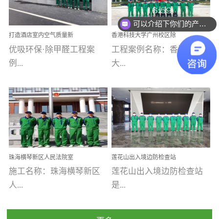
乐寓 深圳市安居乐寓
址：广州市南沙区海滨路
程序；生产车间为优吸总
为深圳安居集团旗下城...
南沙珠江湾江门市蓬江区
可以介绍下你们的产品么
部和全国分支机构生产光
打造酒店室内空气质量新
香港科技大学广州校区除
禾...
触媒、净醛王、祛味剂等
标杆——优吸环保·标杆之
甲醛项目圆满完成
优吸环保·除甲醛工程案
工程案例名称：香港科技
优吸系列产品，保质保量
作：东莞美豪雅致酒店室
内空气治理工程纪实
例...
大...
完成生产任务，确保全国
各分支机构的日常产品需
求。资质优势团队优势分
【东莞美豪雅致酒店】室
学广州校区室内空气治
支优势优吸环保是一棵正
内空气治理项目东莞美豪
理 工程案例地址：广
茁壮成长的树，只要我们
雅致酒店 东莞美豪雅
州南沙区·香港科技大学(广
人人都爱护她、珍惜她、
致酒店是为中高端人士...
州)校区 工程案...
她将越来越枝繁叶茂，终
珠海横琴新区人民法院室
莲花山出入境边防检查站
将会成为一棵参天大树！
内除甲醛空气治理项目
室内除甲醛空气治理项目
施工名称：珠海横琴新区
莲花山出入境边防检查站
优吸环保截止2020年拥有
人...
是...
全国600家网点分支机构。