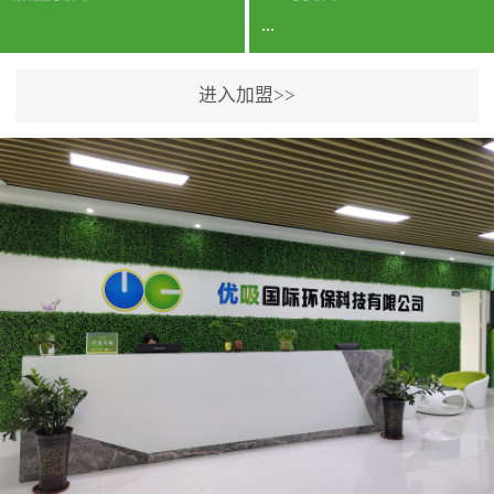
...
进入加盟>>
公司实力香港企业公司、
专利保护优势、双甲资质
企业（“室内环境净化治理
甲级施工资质”“室内环境
污染治理资质等级证
书”）、拥有多名高级《环
境工程高级工程师》室内
空气治理资格认证的治理
人员、掌握室内空气净化
治理实用技术和五项专利
技术、八项计算机软件著
作权登记证书等。研发实
力公司研发团队位于香港