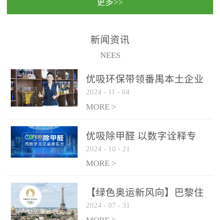
更多>>
民法院室内除甲醛空气治
国家通过设在对外开放口
理项目施工单位：优吸环
岸的出入境边防检查机关
保施工日期：2020年1月珠
（及各出入境边防检查
新闻资讯
海横琴新区人民法院，座
站），依法对出入境人
NEES
落...
员、交通工具...
优吸环保带领番禺本​土企业
2024
-
11
-
04
勇敢破局向“新”
MORE >
优吸除甲醛 以数字诠释专
2024
-
10
-
21
业，尽显除醛品牌实力！
MORE >
【绿色奥运新风向】巴黎住
2024
-
07
-
31
宿风波：优吸环保共建健康