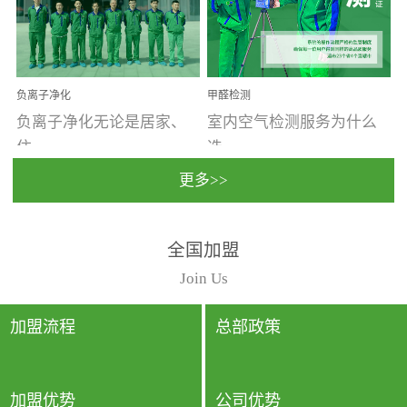
温暖潮湿、营养物质多、
重。汽车的空间范围小，
通风缓慢的空间最易滋生
配件、皮具、装饰多，这
大量霉菌的...
些都是汽...
负离子净化
甲醛检测
负离子净化无论是居家、
室内空气检测服务为什么
住...
选...
更多>>
宿、办公还是各类社会活
择上门检测?☑ 上门检测执
全国加盟
动，人类长时间停留的室
行国家规定的标准检测方
内空间都有整体消毒的需
法，空气采样量准确，检
Join Us
要。因为空间内人流携带
测结果可靠，远胜于其他
的、空气...
检测...
加盟流程
总部政策
加盟优势
公司优势