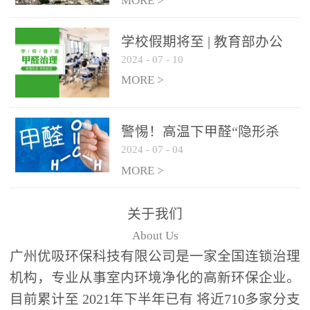
绿色家居
MORE >
学校假期将至 | 教育部办公
2024
-
07
-
10
厅关于加强学校新建校舍室
内空气质量管理通知
MORE >
警惕！高温下甲醛“隐形杀
2024
-
07
-
04
手”来袭，你的家安全吗？
MORE >
关于我们
About Us
广州优吸环保科技有限公司是一家全国连锁治理
机构，专业从事室内环境净化的高新环保企业。
目前累计至 2021年下半年已有 将近710多家分支