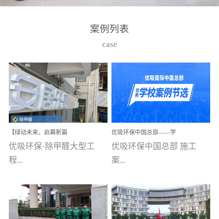
湾仔，有一支拥有高素质
高技能的团队。汇聚了众
案例列表
多的行业专家学者，攻克
case
了众多行业技术难题，并
取得了多项产品技术专利
和多项国家版权局著作
权，获得高新技术企业称
号。生产优势自主生产自
给自足，优吸公司于2015
【绿动未来，启幕新篇
优吸环保中国总部——学
在广州番禺区成功建立产
章】优吸环保中标深圳安
校施工案例(节选)
优吸环保·除甲醛大型工
优吸环保中国总部 施工
品线生产基地，工厂拥有
居乐寓，超大型工装室内
空气治理项目顺利启航，
程...
案...
自动化生产设备和成熟的
匠心筑就健康空间！
生产制作工艺流程。严格
选择源头源材料、严控产
案例【深圳安居乐寓】室
例(学校工装节选)广州南沙
品质量，我们每一批的生
内空气治理项目深圳安居
小学(珠江湾校区)项目地
产产品都经过严格的质检