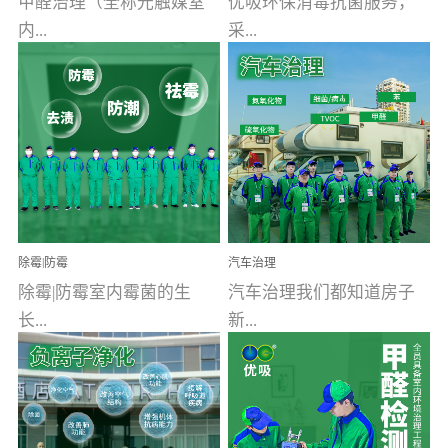
甲醛治理（全称光触媒室
优吸环保消毒抗菌服务，
内...
采...
空气污染净化治理）工业
用行业公认奥维牌消毒
文明的进步，创造了多姿
液，具备杀死人体冠状病
多彩的家居产品和生活情
毒的功效，杀菌率
调，但也带来了以甲醛为
99.99%。相对于传统消毒
首的室内...
液来说，无...
除霉|防霉
汽车治理
除霉|防霉室内霉菌的生
汽车治理我们都知道房子
长...
新...
受温度、湿度、基质养
装修完会有甲醛，其实汽
分、通风四个条件影响，
车的甲醛超标问题更为严