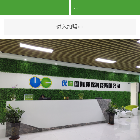
...
进入加盟>>
公司实力香港企业公司、
专利保护优势、双甲资质
企业（“室内环境净化治理
甲级施工资质”“室内环境
污染治理资质等级证
书”）、拥有多名高级《环
境工程高级工程师》室内
空气治理资格认证的治理
人员、掌握室内空气净化
治理实用技术和五项专利
技术、八项计算机软件著
作权登记证书等。研发实
力公司研发团队位于香港