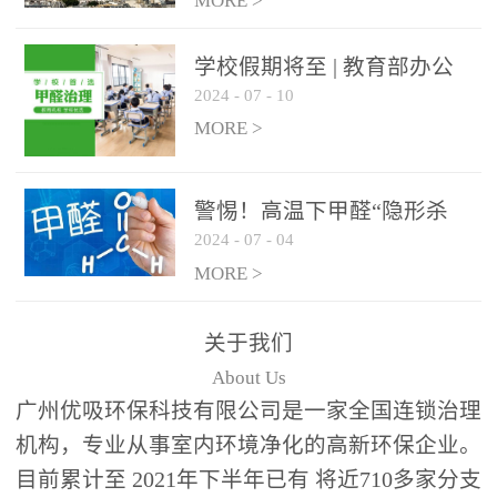
绿色家居
MORE >
学校假期将至 | 教育部办公
2024
-
07
-
10
厅关于加强学校新建校舍室
内空气质量管理通知
MORE >
警惕！高温下甲醛“隐形杀
2024
-
07
-
04
手”来袭，你的家安全吗？
MORE >
关于我们
About Us
广州优吸环保科技有限公司是一家全国连锁治理
机构，专业从事室内环境净化的高新环保企业。
目前累计至 2021年下半年已有 将近710多家分支