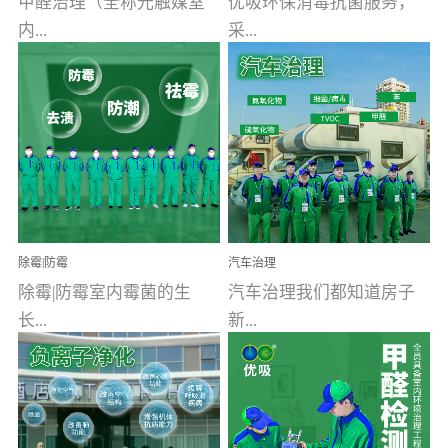
甲醛治理（全称光触媒室
优吸环保消毒抗菌服务，
内...
采...
空气污染净化治理）工业
用行业公认奥维牌消毒
文明的进步，创造了多姿
液，具备杀死人体冠状病
多彩的家居产品和生活情
毒的功效，杀菌率
调，但也带来了以甲醛为
99.99%。相对于传统消毒
首的室内...
液来说，无...
除霉|防霉
汽车治理
除霉|防霉室内霉菌的生
汽车治理我们都知道房子
长...
新...
受温度、湿度、基质养
装修完会有甲醛，其实汽
分、通风四个条件影响，
车的甲醛超标问题更为严