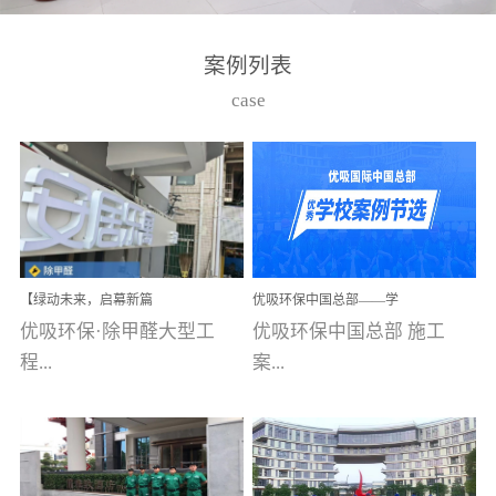
湾仔，有一支拥有高素质
高技能的团队。汇聚了众
案例列表
多的行业专家学者，攻克
case
了众多行业技术难题，并
取得了多项产品技术专利
和多项国家版权局著作
权，获得高新技术企业称
号。生产优势自主生产自
给自足，优吸公司于2015
【绿动未来，启幕新篇
优吸环保中国总部——学
在广州番禺区成功建立产
章】优吸环保中标深圳安
校施工案例(节选)
优吸环保·除甲醛大型工
优吸环保中国总部 施工
品线生产基地，工厂拥有
居乐寓，超大型工装室内
空气治理项目顺利启航，
程...
案...
自动化生产设备和成熟的
匠心筑就健康空间！
生产制作工艺流程。严格
选择源头源材料、严控产
案例【深圳安居乐寓】室
例(学校工装节选)广州南沙
品质量，我们每一批的生
内空气治理项目深圳安居
小学(珠江湾校区)项目地
产产品都经过严格的质检