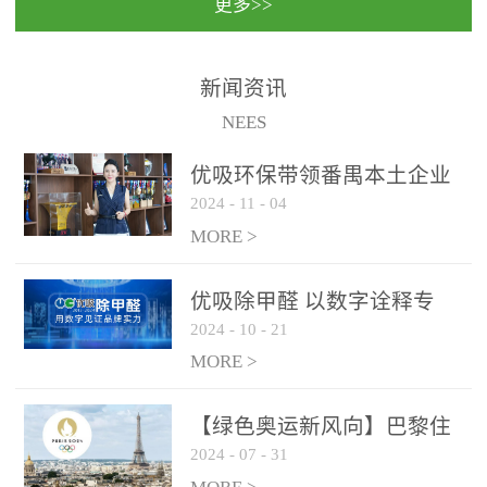
更多>>
民法院室内除甲醛空气治
国家通过设在对外开放口
理项目施工单位：优吸环
岸的出入境边防检查机关
保施工日期：2020年1月珠
（及各出入境边防检查
新闻资讯
海横琴新区人民法院，座
站），依法对出入境人
NEES
落...
员、交通工具...
优吸环保带领番禺本​土企业
2024
-
11
-
04
勇敢破局向“新”
MORE >
优吸除甲醛 以数字诠释专
2024
-
10
-
21
业，尽显除醛品牌实力！
MORE >
【绿色奥运新风向】巴黎住
2024
-
07
-
31
宿风波：优吸环保共建健康