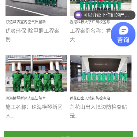
乐寓 深圳市安居乐寓
址：广州市南沙区海滨路
程序；生产车间为优吸总
为深圳安居集团旗下城...
南沙珠江湾江门市蓬江区
可以介绍下你们的产品么
部和全国分支机构生产光
打造酒店室内空气质量新
香港科技大学广州校区除
禾...
触媒、净醛王、祛味剂等
标杆——优吸环保·标杆之
甲醛项目圆满完成
优吸环保·除甲醛工程案
工程案例名称：香港科技
优吸系列产品，保质保量
作：东莞美豪雅致酒店室
内空气治理工程纪实
例...
大...
完成生产任务，确保全国
各分支机构的日常产品需
求。资质优势团队优势分
【东莞美豪雅致酒店】室
学广州校区室内空气治
支优势优吸环保是一棵正
内空气治理项目东莞美豪
理 工程案例地址：广
茁壮成长的树，只要我们
雅致酒店 东莞美豪雅
州南沙区·香港科技大学(广
人人都爱护她、珍惜她、
致酒店是为中高端人士...
州)校区 工程案...
她将越来越枝繁叶茂，终
珠海横琴新区人民法院室
莲花山出入境边防检查站
将会成为一棵参天大树！
内除甲醛空气治理项目
室内除甲醛空气治理项目
施工名称：珠海横琴新区
莲花山出入境边防检查站
优吸环保截止2020年拥有
人...
是...
全国600家网点分支机构。