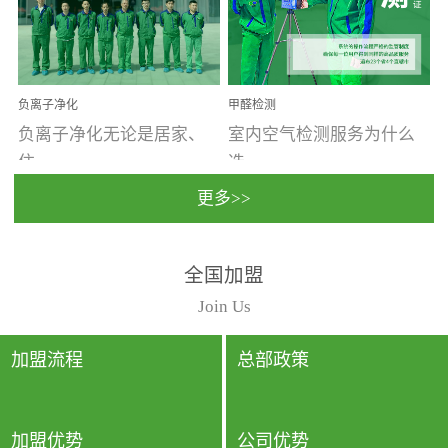
温暖潮湿、营养物质多、
重。汽车的空间范围小，
通风缓慢的空间最易滋生
配件、皮具、装饰多，这
大量霉菌的...
些都是汽...
负离子净化
甲醛检测
负离子净化无论是居家、
室内空气检测服务为什么
住...
选...
更多>>
宿、办公还是各类社会活
择上门检测?☑ 上门检测执
全国加盟
动，人类长时间停留的室
行国家规定的标准检测方
内空间都有整体消毒的需
法，空气采样量准确，检
Join Us
要。因为空间内人流携带
测结果可靠，远胜于其他
的、空气...
检测...
加盟流程
总部政策
加盟优势
公司优势