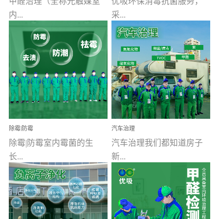
甲醛治理（全称光触媒室
优吸环保消毒抗菌服务，
内...
采...
空气污染净化治理）工业
用行业公认奥维牌消毒
文明的进步，创造了多姿
液，具备杀死人体冠状病
多彩的家居产品和生活情
毒的功效，杀菌率
调，但也带来了以甲醛为
99.99%。相对于传统消毒
首的室内...
液来说，无...
除霉|防霉
汽车治理
除霉|防霉室内霉菌的生
汽车治理我们都知道房子
长...
新...
受温度、湿度、基质养
装修完会有甲醛，其实汽
分、通风四个条件影响，
车的甲醛超标问题更为严