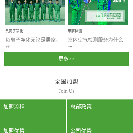
温暖潮湿、营养物质多、
重。汽车的空间范围小，
通风缓慢的空间最易滋生
配件、皮具、装饰多，这
大量霉菌的...
些都是汽...
负离子净化
甲醛检测
负离子净化无论是居家、
室内空气检测服务为什么
住...
选...
更多>>
宿、办公还是各类社会活
择上门检测?☑ 上门检测执
全国加盟
动，人类长时间停留的室
行国家规定的标准检测方
内空间都有整体消毒的需
法，空气采样量准确，检
Join Us
要。因为空间内人流携带
测结果可靠，远胜于其他
的、空气...
检测...
加盟流程
总部政策
加盟优势
公司优势