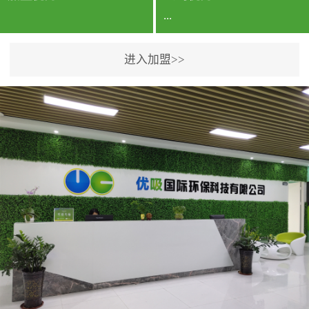
...
进入加盟>>
公司实力香港企业公司、
专利保护优势、双甲资质
企业（“室内环境净化治理
甲级施工资质”“室内环境
污染治理资质等级证
书”）、拥有多名高级《环
境工程高级工程师》室内
空气治理资格认证的治理
人员、掌握室内空气净化
治理实用技术和五项专利
技术、八项计算机软件著
作权登记证书等。研发实
力公司研发团队位于香港