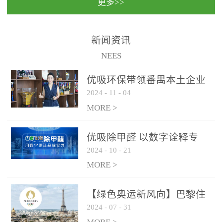
更多>>
民法院室内除甲醛空气治
国家通过设在对外开放口
理项目施工单位：优吸环
岸的出入境边防检查机关
保施工日期：2020年1月珠
（及各出入境边防检查
新闻资讯
海横琴新区人民法院，座
站），依法对出入境人
NEES
落...
员、交通工具...
优吸环保带领番禺本​土企业
2024
-
11
-
04
勇敢破局向“新”
MORE >
优吸除甲醛 以数字诠释专
2024
-
10
-
21
业，尽显除醛品牌实力！
MORE >
【绿色奥运新风向】巴黎住
2024
-
07
-
31
宿风波：优吸环保共建健康