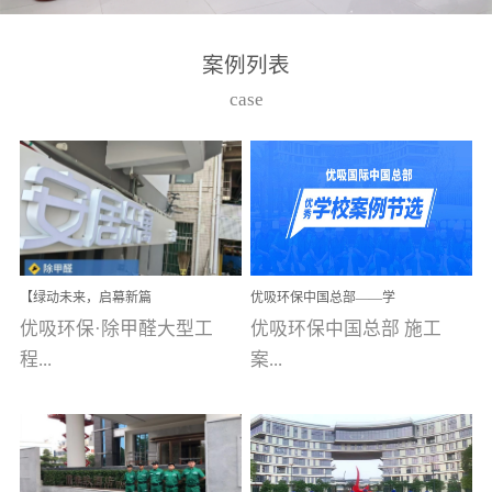
湾仔，有一支拥有高素质
高技能的团队。汇聚了众
案例列表
多的行业专家学者，攻克
case
了众多行业技术难题，并
取得了多项产品技术专利
和多项国家版权局著作
权，获得高新技术企业称
号。生产优势自主生产自
给自足，优吸公司于2015
【绿动未来，启幕新篇
优吸环保中国总部——学
在广州番禺区成功建立产
章】优吸环保中标深圳安
校施工案例(节选)
优吸环保·除甲醛大型工
优吸环保中国总部 施工
品线生产基地，工厂拥有
居乐寓，超大型工装室内
空气治理项目顺利启航，
程...
案...
自动化生产设备和成熟的
匠心筑就健康空间！
生产制作工艺流程。严格
选择源头源材料、严控产
案例【深圳安居乐寓】室
例(学校工装节选)广州南沙
品质量，我们每一批的生
内空气治理项目深圳安居
小学(珠江湾校区)项目地
产产品都经过严格的质检