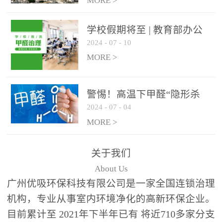
绿色家居
MORE >
学校假期将至 | 教育部办公
2024
-
07
-
10
厅关于加强学校新建校舍室
内空气质量管理通知
MORE >
警惕！高温下甲醛“隐形杀
2024
-
07
-
04
手”来袭，你的家安全吗？
MORE >
关于我们
About Us
广州优吸环保科技有限公司是一家全国连锁治理
机构，专业从事室内环境净化的高新环保企业。
目前累计至 2021年下半年已有 将近710多家分支