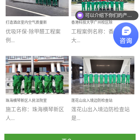
乐寓 深圳市安居乐寓
址：广州市南沙区海滨路
程序；生产车间为优吸总
可以介绍下你们的产品么
为深圳安居集团旗下城...
南沙珠江湾江门市蓬江区
部和全国分支机构生产光
你们是怎么收费的呢
打造酒店室内空气质量新
香港科技大学广州校区除
禾...
触媒、净醛王、祛味剂等
标杆——优吸环保·标杆之
甲醛项目圆满完成
优吸环保·除甲醛工程案
工程案例名称：香港科技
优吸系列产品，保质保量
作：东莞美豪雅致酒店室
内空气治理工程纪实
例...
大...
完成生产任务，确保全国
各分支机构的日常产品需
求。资质优势团队优势分
【东莞美豪雅致酒店】室
学广州校区室内空气治
支优势优吸环保是一棵正
内空气治理项目东莞美豪
理 工程案例地址：广
茁壮成长的树，只要我们
雅致酒店 东莞美豪雅
州南沙区·香港科技大学(广
人人都爱护她、珍惜她、
致酒店是为中高端人士...
州)校区 工程案...
她将越来越枝繁叶茂，终
珠海横琴新区人民法院室
莲花山出入境边防检查站
将会成为一棵参天大树！
内除甲醛空气治理项目
室内除甲醛空气治理项目
施工名称：珠海横琴新区
莲花山出入境边防检查站
优吸环保截止2020年拥有
人...
是...
全国600家网点分支机构。