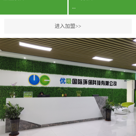
...
进入加盟>>
公司实力香港企业公司、
专利保护优势、双甲资质
企业（“室内环境净化治理
甲级施工资质”“室内环境
污染治理资质等级证
书”）、拥有多名高级《环
境工程高级工程师》室内
空气治理资格认证的治理
人员、掌握室内空气净化
治理实用技术和五项专利
技术、八项计算机软件著
作权登记证书等。研发实
力公司研发团队位于香港