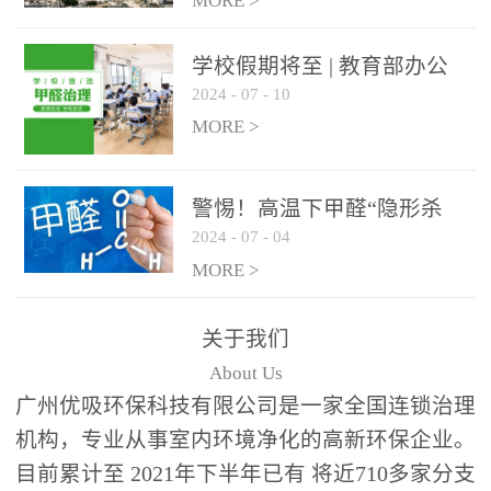
绿色家居
MORE >
学校假期将至 | 教育部办公
2024
-
07
-
10
厅关于加强学校新建校舍室
内空气质量管理通知
MORE >
警惕！高温下甲醛“隐形杀
2024
-
07
-
04
手”来袭，你的家安全吗？
MORE >
关于我们
About Us
广州优吸环保科技有限公司是一家全国连锁治理
机构，专业从事室内环境净化的高新环保企业。
目前累计至 2021年下半年已有 将近710多家分支