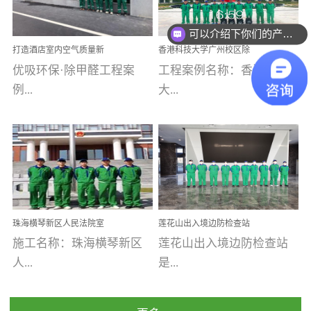
乐寓 深圳市安居乐寓
址：广州市南沙区海滨路
程序；生产车间为优吸总
为深圳安居集团旗下城...
南沙珠江湾江门市蓬江区
可以介绍下你们的产品么
部和全国分支机构生产光
打造酒店室内空气质量新
香港科技大学广州校区除
禾...
触媒、净醛王、祛味剂等
标杆——优吸环保·标杆之
甲醛项目圆满完成
优吸环保·除甲醛工程案
工程案例名称：香港科技
优吸系列产品，保质保量
作：东莞美豪雅致酒店室
内空气治理工程纪实
例...
大...
完成生产任务，确保全国
各分支机构的日常产品需
求。资质优势团队优势分
【东莞美豪雅致酒店】室
学广州校区室内空气治
支优势优吸环保是一棵正
内空气治理项目东莞美豪
理 工程案例地址：广
茁壮成长的树，只要我们
雅致酒店 东莞美豪雅
州南沙区·香港科技大学(广
人人都爱护她、珍惜她、
致酒店是为中高端人士...
州)校区 工程案...
她将越来越枝繁叶茂，终
珠海横琴新区人民法院室
莲花山出入境边防检查站
将会成为一棵参天大树！
内除甲醛空气治理项目
室内除甲醛空气治理项目
施工名称：珠海横琴新区
莲花山出入境边防检查站
优吸环保截止2020年拥有
人...
是...
全国600家网点分支机构。