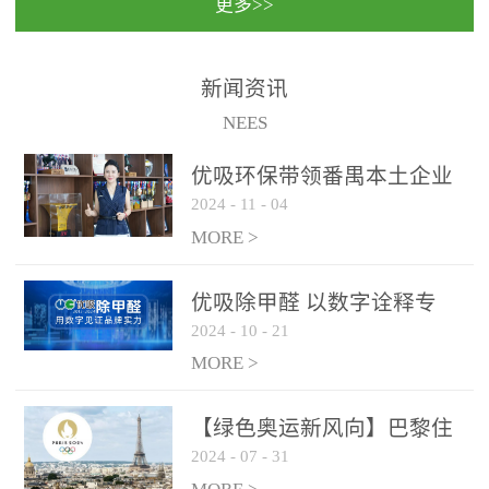
更多>>
民法院室内除甲醛空气治
国家通过设在对外开放口
理项目施工单位：优吸环
岸的出入境边防检查机关
保施工日期：2020年1月珠
（及各出入境边防检查
新闻资讯
海横琴新区人民法院，座
站），依法对出入境人
NEES
落...
员、交通工具...
优吸环保带领番禺本​土企业
2024
-
11
-
04
勇敢破局向“新”
MORE >
优吸除甲醛 以数字诠释专
2024
-
10
-
21
业，尽显除醛品牌实力！
MORE >
【绿色奥运新风向】巴黎住
2024
-
07
-
31
宿风波：优吸环保共建健康