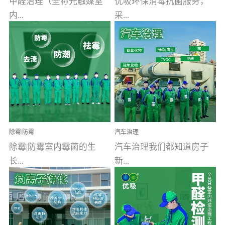
甲醛治理（全称光触媒室
优吸环保消毒抗菌服务，
内...
采...
空气污染净化治理）工业
用行业公认奥维牌消毒
文明的进步，创造了多姿
液，具备杀死人体冠状病
多彩的家居产品和生活情
毒的功效，杀菌率
调，但也带来了以甲醛为
99.99%。相对于传统消毒
首的室内...
液来说，无...
除霉|防霉
汽车治理
除霉|防霉室内霉菌的生
汽车治理我们都知道房子
长...
新...
受温度、湿度、基质养
装修完会有甲醛，其实汽
分、通风四个条件影响，
车的甲醛超标问题更为严