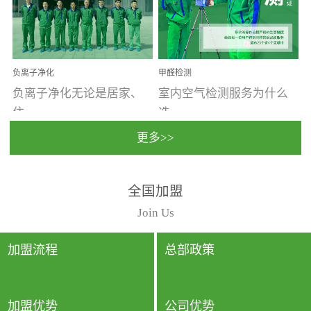
温暖潮湿、营养物质多、
重。汽车的空间范围小，
通风缓慢的空间最易滋生
配件、皮具、装饰多，这
大量霉菌的...
些都是汽...
负离子净化
甲醛检测
负离子净化无论是居家、
室内空气检测服务为什么
住...
选...
更多>>
宿、办公还是各类社会活
择上门检测?☑ 上门检测执
全国加盟
动，人类长时间停留的室
行国家规定的标准检测方
内空间都有整体消毒的需
法，空气采样量准确，检
Join Us
要。因为空间内人流携带
测结果可靠，远胜于其他
的、空气...
检测...
加盟流程
总部政策
加盟优势
公司优势