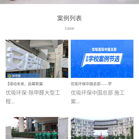
湾仔，有一支拥有高素质
高技能的团队。汇聚了众
案例列表
多的行业专家学者，攻克
case
了众多行业技术难题，并
取得了多项产品技术专利
和多项国家版权局著作
权，获得高新技术企业称
号。生产优势自主生产自
给自足，优吸公司于2015
【绿动未来，启幕新篇
优吸环保中国总部——学
在广州番禺区成功建立产
章】优吸环保中标深圳安
校施工案例(节选)
优吸环保·除甲醛大型工
优吸环保中国总部 施工
品线生产基地，工厂拥有
居乐寓，超大型工装室内
空气治理项目顺利启航，
程...
案...
自动化生产设备和成熟的
匠心筑就健康空间！
生产制作工艺流程。严格
选择源头源材料、严控产
案例【深圳安居乐寓】室
例(学校工装节选)广州南沙
品质量，我们每一批的生
内空气治理项目深圳安居
小学(珠江湾校区)项目地
产产品都经过严格的质检