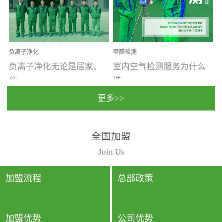
温暖潮湿、营养物质多、
重。汽车的空间范围小，
通风缓慢的空间最易滋生
配件、皮具、装饰多，这
大量霉菌的...
些都是汽...
负离子净化
甲醛检测
负离子净化无论是居家、
室内空气检测服务为什么
住...
选...
更多>>
宿、办公还是各类社会活
择上门检测?☑ 上门检测执
全国加盟
动，人类长时间停留的室
行国家规定的标准检测方
内空间都有整体消毒的需
法，空气采样量准确，检
Join Us
要。因为空间内人流携带
测结果可靠，远胜于其他
的、空气...
检测...
加盟流程
总部政策
加盟优势
公司优势