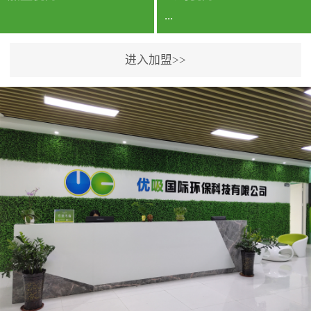
...
进入加盟>>
公司实力香港企业公司、
专利保护优势、双甲资质
企业（“室内环境净化治理
甲级施工资质”“室内环境
污染治理资质等级证
书”）、拥有多名高级《环
境工程高级工程师》室内
空气治理资格认证的治理
人员、掌握室内空气净化
治理实用技术和五项专利
技术、八项计算机软件著
作权登记证书等。研发实
力公司研发团队位于香港