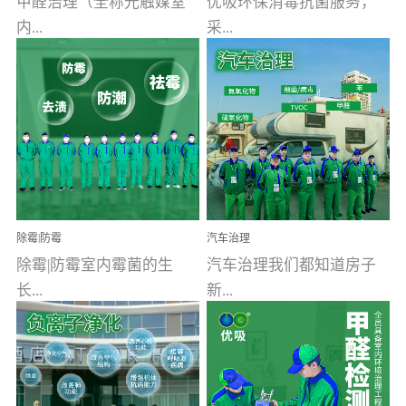
甲醛治理（全称光触媒室
优吸环保消毒抗菌服务，
内...
采...
空气污染净化治理）工业
用行业公认奥维牌消毒
文明的进步，创造了多姿
液，具备杀死人体冠状病
多彩的家居产品和生活情
毒的功效，杀菌率
调，但也带来了以甲醛为
99.99%。相对于传统消毒
首的室内...
液来说，无...
除霉|防霉
汽车治理
除霉|防霉室内霉菌的生
汽车治理我们都知道房子
长...
新...
受温度、湿度、基质养
装修完会有甲醛，其实汽
分、通风四个条件影响，
车的甲醛超标问题更为严