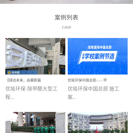
湾仔，有一支拥有高素质
高技能的团队。汇聚了众
案例列表
多的行业专家学者，攻克
case
了众多行业技术难题，并
取得了多项产品技术专利
和多项国家版权局著作
权，获得高新技术企业称
号。生产优势自主生产自
给自足，优吸公司于2015
【绿动未来，启幕新篇
优吸环保中国总部——学
在广州番禺区成功建立产
章】优吸环保中标深圳安
校施工案例(节选)
优吸环保·除甲醛大型工
优吸环保中国总部 施工
品线生产基地，工厂拥有
居乐寓，超大型工装室内
空气治理项目顺利启航，
程...
案...
自动化生产设备和成熟的
匠心筑就健康空间！
生产制作工艺流程。严格
选择源头源材料、严控产
案例【深圳安居乐寓】室
例(学校工装节选)广州南沙
品质量，我们每一批的生
内空气治理项目深圳安居
小学(珠江湾校区)项目地
产产品都经过严格的质检