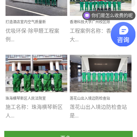
乐寓 深圳市安居乐寓
址：广州市南沙区海滨路
程序；生产车间为优吸总
为深圳安居集团旗下城...
南沙珠江湾江门市蓬江区
你们是怎么收费的呢
部和全国分支机构生产光
打造酒店室内空气质量新
香港科技大学广州校区除
禾...
触媒、净醛王、祛味剂等
标杆——优吸环保·标杆之
甲醛项目圆满完成
优吸环保·除甲醛工程案
工程案例名称：香港科技
优吸系列产品，保质保量
作：东莞美豪雅致酒店室
内空气治理工程纪实
例...
大...
完成生产任务，确保全国
各分支机构的日常产品需
求。资质优势团队优势分
【东莞美豪雅致酒店】室
学广州校区室内空气治
支优势优吸环保是一棵正
内空气治理项目东莞美豪
理 工程案例地址：广
茁壮成长的树，只要我们
雅致酒店 东莞美豪雅
州南沙区·香港科技大学(广
人人都爱护她、珍惜她、
致酒店是为中高端人士...
州)校区 工程案...
她将越来越枝繁叶茂，终
珠海横琴新区人民法院室
莲花山出入境边防检查站
将会成为一棵参天大树！
内除甲醛空气治理项目
室内除甲醛空气治理项目
施工名称：珠海横琴新区
莲花山出入境边防检查站
优吸环保截止2020年拥有
人...
是...
全国600家网点分支机构。