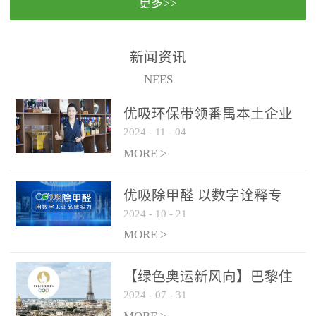
更多>>
民法院室内除甲醛空气治
国家通过设在对外开放口
理项目施工单位：优吸环
岸的出入境边防检查机关
保施工日期：2020年1月珠
（及各出入境边防检查
新闻资讯
海横琴新区人民法院，座
站），依法对出入境人
NEES
落...
员、交通工具...
优吸环保带领番禺本​土企业
2024
-
11
-
04
勇敢破局向“新”
MORE >
优吸除甲醛 以数字诠释专
2024
-
10
-
21
业，尽显除醛品牌实力！
MORE >
【绿色奥运新风向】巴黎住
2024
-
07
-
31
宿风波：优吸环保共建健康