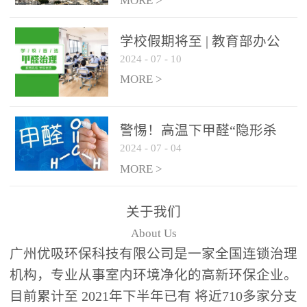
绿色家居
MORE >
学校假期将至 | 教育部办公
2024
-
07
-
10
厅关于加强学校新建校舍室
内空气质量管理通知
MORE >
警惕！高温下甲醛“隐形杀
2024
-
07
-
04
手”来袭，你的家安全吗？
MORE >
关于我们
About Us
广州优吸环保科技有限公司是一家全国连锁治理
机构，专业从事室内环境净化的高新环保企业。
目前累计至 2021年下半年已有 将近710多家分支