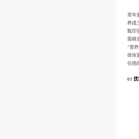
常年
养成
甄珍
需精
“
营养
体恢
在她
优
03