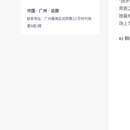
“
跑步
奔跑
中国 · 广州 · 总部
她最
联系地址：广州番禺区迎宾路221号时代商
场上
厦B座2楼
02
科