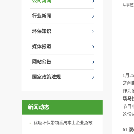
公司新闻
从掌管
行业新闻
环保知识
媒体报道
网站公告
1
月2
国家政策法规
之间
作为
场马
节目
新闻动态
这份
优吸环保带领番禺本​土企业勇敢破局向“新”
01
双