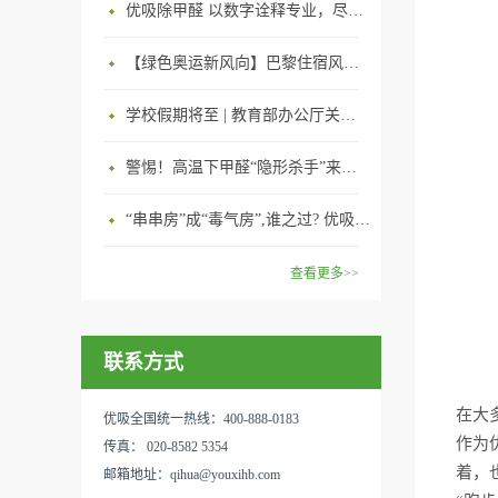
优吸除甲醛 以数字诠释专业，尽显除醛品牌实力！
【绿色奥运新风向】巴黎住宿风波：优吸环保共建健康绿色家居
学校假期将至 | 教育部办公厅关于加强学校新建校舍室内空气质量管理通知
警惕！高温下甲醛“隐形杀手”来袭，你的家安全吗？
“串串房”成“毒气房”,谁之过? 优吸守护呼吸健康11年专注室内空气治理！
查看更多>>
联系方式
在大
优吸全国统一热线：400-888-0183
作为
传真： 020-8582 5354
着，
邮箱地址：qihua@youxihb.com