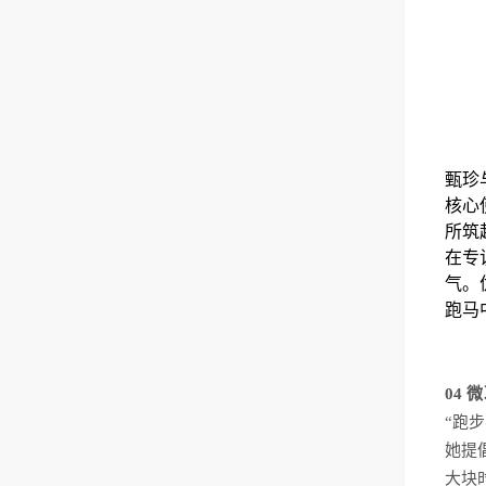
甄珍
核心
所筑
在专
气。
跑马
04
微
“
跑步
她提
大块