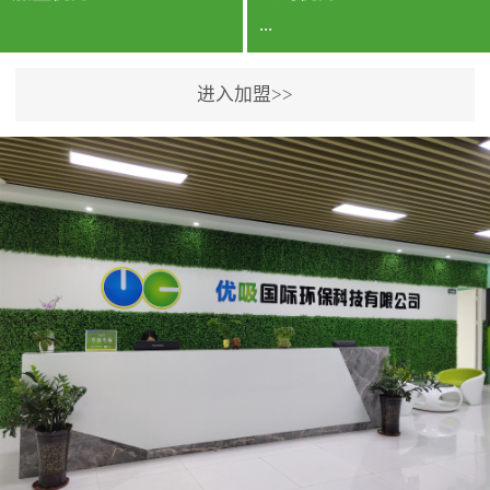
...
进入加盟>>
公司实力香港企业公司、
专利保护优势、双甲资质
企业（“室内环境净化治理
甲级施工资质”“室内环境
污染治理资质等级证
书”）、拥有多名高级《环
境工程高级工程师》室内
空气治理资格认证的治理
人员、掌握室内空气净化
治理实用技术和五项专利
技术、八项计算机软件著
作权登记证书等。研发实
力公司研发团队位于香港