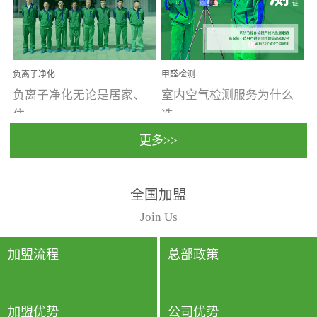
温暖潮湿、营养物质多、
重。汽车的空间范围小，
通风缓慢的空间最易滋生
配件、皮具、装饰多，这
大量霉菌的...
些都是汽...
负离子净化
甲醛检测
负离子净化无论是居家、
室内空气检测服务为什么
住...
选...
更多>>
宿、办公还是各类社会活
择上门检测?☑ 上门检测执
全国加盟
动，人类长时间停留的室
行国家规定的标准检测方
内空间都有整体消毒的需
法，空气采样量准确，检
Join Us
要。因为空间内人流携带
测结果可靠，远胜于其他
的、空气...
检测...
加盟流程
总部政策
加盟优势
公司优势