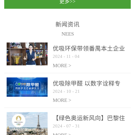
更多>>
民法院室内除甲醛空气治
国家通过设在对外开放口
理项目施工单位：优吸环
岸的出入境边防检查机关
保施工日期：2020年1月珠
（及各出入境边防检查
新闻资讯
海横琴新区人民法院，座
站），依法对出入境人
NEES
落...
员、交通工具...
优吸环保带领番禺本​土企业
2024
-
11
-
04
勇敢破局向“新”
MORE >
优吸除甲醛 以数字诠释专
2024
-
10
-
21
业，尽显除醛品牌实力！
MORE >
【绿色奥运新风向】巴黎住
2024
-
07
-
31
宿风波：优吸环保共建健康