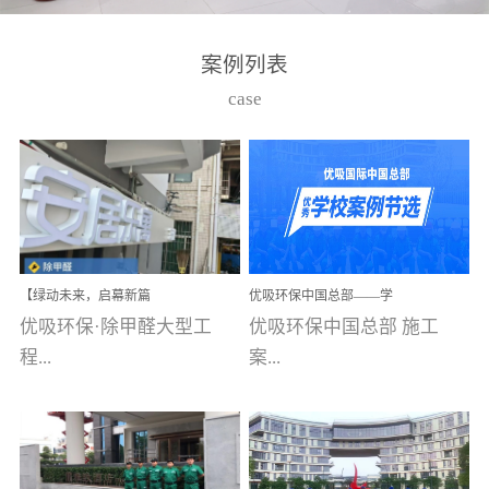
湾仔，有一支拥有高素质
高技能的团队。汇聚了众
案例列表
多的行业专家学者，攻克
case
了众多行业技术难题，并
取得了多项产品技术专利
和多项国家版权局著作
权，获得高新技术企业称
号。生产优势自主生产自
给自足，优吸公司于2015
【绿动未来，启幕新篇
优吸环保中国总部——学
在广州番禺区成功建立产
章】优吸环保中标深圳安
校施工案例(节选)
优吸环保·除甲醛大型工
优吸环保中国总部 施工
品线生产基地，工厂拥有
居乐寓，超大型工装室内
空气治理项目顺利启航，
程...
案...
自动化生产设备和成熟的
匠心筑就健康空间！
生产制作工艺流程。严格
选择源头源材料、严控产
案例【深圳安居乐寓】室
例(学校工装节选)广州南沙
品质量，我们每一批的生
内空气治理项目深圳安居
小学(珠江湾校区)项目地
产产品都经过严格的质检