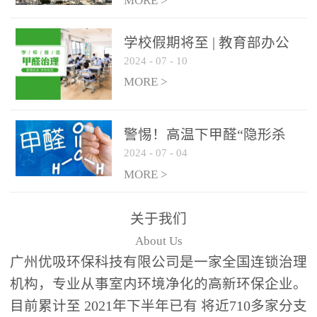
绿色家居
MORE >
学校假期将至 | 教育部办公
2024
-
07
-
10
厅关于加强学校新建校舍室
内空气质量管理通知
MORE >
警惕！高温下甲醛“隐形杀
2024
-
07
-
04
手”来袭，你的家安全吗？
MORE >
关于我们
About Us
广州优吸环保科技有限公司是一家全国连锁治理
机构，专业从事室内环境净化的高新环保企业。
目前累计至 2021年下半年已有 将近710多家分支