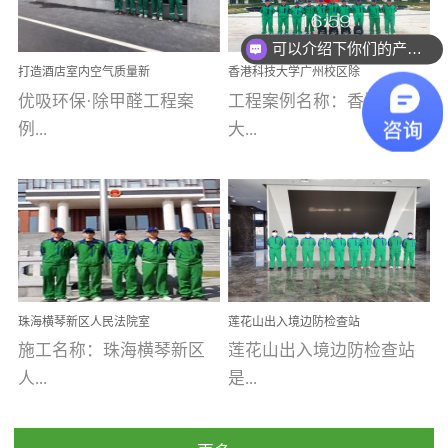
乐寓 深圳市安居乐寓
址：广州市南沙区海滨路
程序；生产车间为优吸总
为深圳安居集团旗下城...
南沙珠江湾江门市蓬江区
可以介绍下你们的产品么
部和全国分支机构生产光
打造酒店室内空气质量新
香港科技大学广州校区除
禾...
触媒、净醛王、祛味剂等
标杆——优吸环保·标杆之
甲醛项目圆满完成
优吸环保·除甲醛工程案
工程案例名称：香港科技
优吸系列产品，保质保量
作：东莞美豪雅致酒店室
内空气治理工程纪实
例...
大...
完成生产任务，确保全国
各分支机构的日常产品需
求。资质优势团队优势分
【东莞美豪雅致酒店】室
学广州校区室内空气治
支优势优吸环保是一棵正
内空气治理项目东莞美豪
理 工程案例地址：广
茁壮成长的树，只要我们
雅致酒店 东莞美豪雅
州南沙区·香港科技大学(广
人人都爱护她、珍惜她、
致酒店是为中高端人士...
州)校区 工程案...
她将越来越枝繁叶茂，终
珠海横琴新区人民法院室
莲花山出入境边防检查站
将会成为一棵参天大树！
内除甲醛空气治理项目
室内除甲醛空气治理项目
施工名称：珠海横琴新区
莲花山出入境边防检查站
优吸环保截止2020年拥有
人...
是...
全国600家网点分支机构。