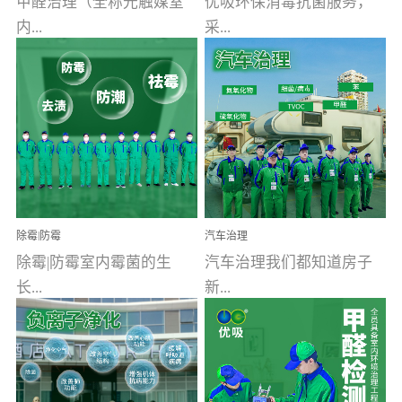
甲醛治理（全称光触媒室
优吸环保消毒抗菌服务，
内...
采...
空气污染净化治理）工业
用行业公认奥维牌消毒
文明的进步，创造了多姿
液，具备杀死人体冠状病
多彩的家居产品和生活情
毒的功效，杀菌率
调，但也带来了以甲醛为
99.99%。相对于传统消毒
首的室内...
液来说，无...
除霉|防霉
汽车治理
除霉|防霉室内霉菌的生
汽车治理我们都知道房子
长...
新...
受温度、湿度、基质养
装修完会有甲醛，其实汽
分、通风四个条件影响，
车的甲醛超标问题更为严