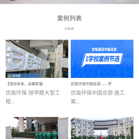
湾仔，有一支拥有高素质
高技能的团队。汇聚了众
案例列表
多的行业专家学者，攻克
case
了众多行业技术难题，并
取得了多项产品技术专利
和多项国家版权局著作
权，获得高新技术企业称
号。生产优势自主生产自
给自足，优吸公司于2015
【绿动未来，启幕新篇
优吸环保中国总部——学
在广州番禺区成功建立产
章】优吸环保中标深圳安
校施工案例(节选)
优吸环保·除甲醛大型工
优吸环保中国总部 施工
品线生产基地，工厂拥有
居乐寓，超大型工装室内
空气治理项目顺利启航，
程...
案...
自动化生产设备和成熟的
匠心筑就健康空间！
生产制作工艺流程。严格
选择源头源材料、严控产
案例【深圳安居乐寓】室
例(学校工装节选)广州南沙
品质量，我们每一批的生
内空气治理项目深圳安居
小学(珠江湾校区)项目地
产产品都经过严格的质检