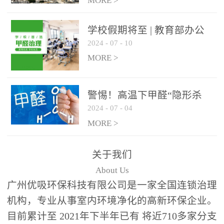
绿色家居
MORE >
学校假期将至 | 教育部办公
2024
-
07
-
10
厅关于加强学校新建校舍室
内空气质量管理通知
MORE >
警惕！高温下甲醛“隐形杀
2024
-
07
-
04
手”来袭，你的家安全吗？
MORE >
关于我们
About Us
广州优吸环保科技有限公司是一家全国连锁治理
机构，专业从事室内环境净化的高新环保企业。
目前累计至 2021年下半年已有 将近710多家分支