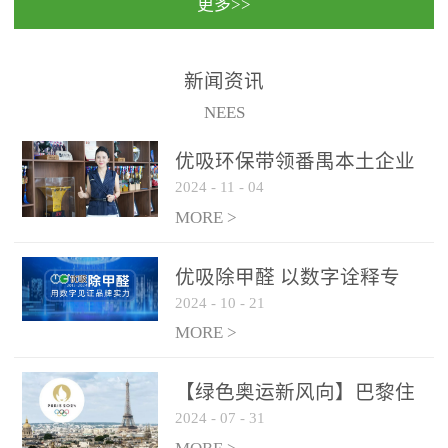
更多>>
民法院室内除甲醛空气治
国家通过设在对外开放口
理项目施工单位：优吸环
岸的出入境边防检查机关
保施工日期：2020年1月珠
（及各出入境边防检查
新闻资讯
海横琴新区人民法院，座
站），依法对出入境人
NEES
落...
员、交通工具...
优吸环保带领番禺本​土企业
2024
-
11
-
04
勇敢破局向“新”
MORE >
优吸除甲醛 以数字诠释专
2024
-
10
-
21
业，尽显除醛品牌实力！
MORE >
【绿色奥运新风向】巴黎住
2024
-
07
-
31
宿风波：优吸环保共建健康