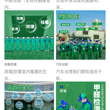
甲醛治理（全称光触媒室
优吸环保消毒抗菌服务，
内...
采...
空气污染净化治理）工业
用行业公认奥维牌消毒
文明的进步，创造了多姿
液，具备杀死人体冠状病
多彩的家居产品和生活情
毒的功效，杀菌率
调，但也带来了以甲醛为
99.99%。相对于传统消毒
首的室内...
液来说，无...
除霉|防霉
汽车治理
除霉|防霉室内霉菌的生
汽车治理我们都知道房子
长...
新...
受温度、湿度、基质养
装修完会有甲醛，其实汽
分、通风四个条件影响，
车的甲醛超标问题更为严