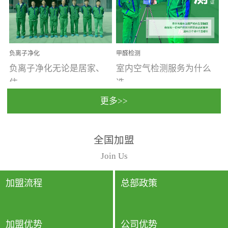
温暖潮湿、营养物质多、
重。汽车的空间范围小，
通风缓慢的空间最易滋生
配件、皮具、装饰多，这
大量霉菌的...
些都是汽...
负离子净化
甲醛检测
负离子净化无论是居家、
室内空气检测服务为什么
住...
选...
更多>>
宿、办公还是各类社会活
择上门检测?☑ 上门检测执
全国加盟
动，人类长时间停留的室
行国家规定的标准检测方
内空间都有整体消毒的需
法，空气采样量准确，检
Join Us
要。因为空间内人流携带
测结果可靠，远胜于其他
的、空气...
检测...
加盟流程
总部政策
加盟优势
公司优势