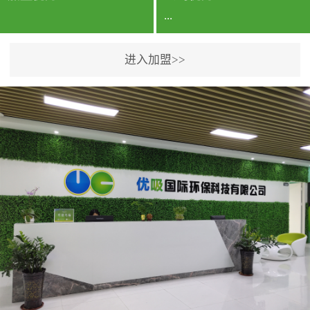
...
进入加盟>>
公司实力香港企业公司、
专利保护优势、双甲资质
企业（“室内环境净化治理
甲级施工资质”“室内环境
污染治理资质等级证
书”）、拥有多名高级《环
境工程高级工程师》室内
空气治理资格认证的治理
人员、掌握室内空气净化
治理实用技术和五项专利
技术、八项计算机软件著
作权登记证书等。研发实
力公司研发团队位于香港