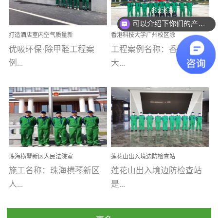
乐寓 深圳市安居乐寓
址：广州市南沙区海滨路
程序；生产车间为优吸总
为深圳安居集团旗下城...
南沙珠江湾江门市蓬江区
可以介绍下你们的产品么
部和全国分支机构生产光
打造酒店室内空气质量新
香港科技大学广州校区除
禾...
触媒、净醛王、祛味剂等
标杆——优吸环保·标杆之
甲醛项目圆满完成
优吸环保·除甲醛工程案
工程案例名称：香港科技
优吸系列产品，保质保量
作：东莞美豪雅致酒店室
内空气治理工程纪实
例...
大...
完成生产任务，确保全国
各分支机构的日常产品需
求。资质优势团队优势分
【东莞美豪雅致酒店】室
学广州校区室内空气治
支优势优吸环保是一棵正
内空气治理项目东莞美豪
理 工程案例地址：广
茁壮成长的树，只要我们
雅致酒店 东莞美豪雅
州南沙区·香港科技大学(广
人人都爱护她、珍惜她、
致酒店是为中高端人士...
州)校区 工程案...
她将越来越枝繁叶茂，终
珠海横琴新区人民法院室
莲花山出入境边防检查站
将会成为一棵参天大树！
内除甲醛空气治理项目
室内除甲醛空气治理项目
施工名称：珠海横琴新区
莲花山出入境边防检查站
优吸环保截止2020年拥有
人...
是...
全国600家网点分支机构。