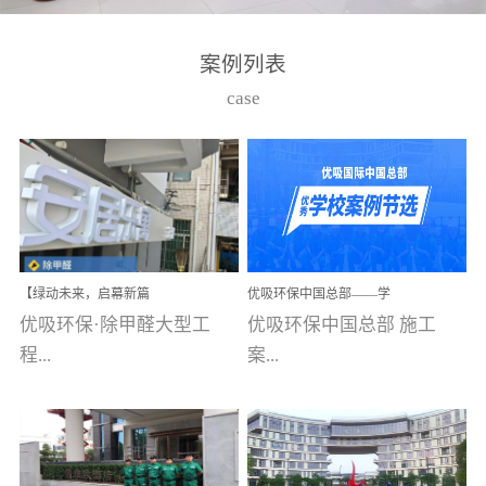
湾仔，有一支拥有高素质
高技能的团队。汇聚了众
案例列表
多的行业专家学者，攻克
case
了众多行业技术难题，并
取得了多项产品技术专利
和多项国家版权局著作
权，获得高新技术企业称
号。生产优势自主生产自
给自足，优吸公司于2015
【绿动未来，启幕新篇
优吸环保中国总部——学
在广州番禺区成功建立产
章】优吸环保中标深圳安
校施工案例(节选)
优吸环保·除甲醛大型工
优吸环保中国总部 施工
品线生产基地，工厂拥有
居乐寓，超大型工装室内
空气治理项目顺利启航，
程...
案...
自动化生产设备和成熟的
匠心筑就健康空间！
生产制作工艺流程。严格
选择源头源材料、严控产
案例【深圳安居乐寓】室
例(学校工装节选)广州南沙
品质量，我们每一批的生
内空气治理项目深圳安居
小学(珠江湾校区)项目地
产产品都经过严格的质检