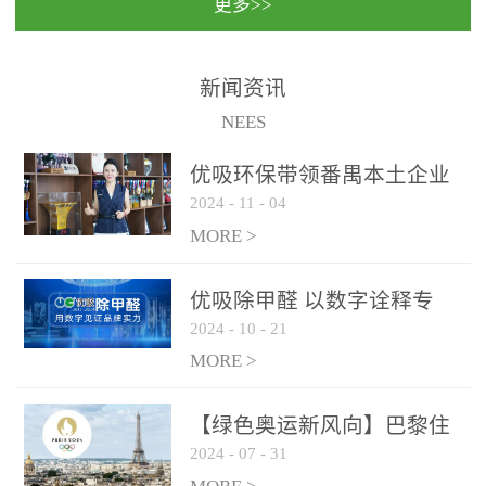
更多>>
民法院室内除甲醛空气治
国家通过设在对外开放口
理项目施工单位：优吸环
岸的出入境边防检查机关
保施工日期：2020年1月珠
（及各出入境边防检查
新闻资讯
海横琴新区人民法院，座
站），依法对出入境人
NEES
落...
员、交通工具...
优吸环保带领番禺本​土企业
2024
-
11
-
04
勇敢破局向“新”
MORE >
优吸除甲醛 以数字诠释专
2024
-
10
-
21
业，尽显除醛品牌实力！
MORE >
【绿色奥运新风向】巴黎住
2024
-
07
-
31
宿风波：优吸环保共建健康