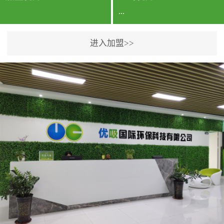
...
进入加盟>>
公司实力香港企业公司、
专利保护优势、双甲资质
企业（“室内环境净化治理
甲级施工资质”“室内环境
污染治理资质等级证
书”）、拥有多名高级《环
境工程高级工程师》室内
空气治理资格认证的治理
人员、掌握室内空气净化
治理实用技术和五项专利
技术、八项计算机软件著
作权登记证书等。研发实
力公司研发团队位于香港