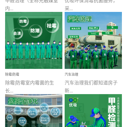
甲醛治理（全称光触媒室
优吸环保消毒抗菌服务，
内...
采...
空气污染净化治理）工业
用行业公认奥维牌消毒
文明的进步，创造了多姿
液，具备杀死人体冠状病
多彩的家居产品和生活情
毒的功效，杀菌率
调，但也带来了以甲醛为
99.99%。相对于传统消毒
首的室内...
液来说，无...
除霉|防霉
汽车治理
除霉|防霉室内霉菌的生
汽车治理我们都知道房子
长...
新...
受温度、湿度、基质养
装修完会有甲醛，其实汽
分、通风四个条件影响，
车的甲醛超标问题更为严