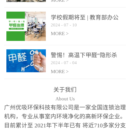
绿色家居
MORE >
学校假期将至 | 教育部办公
2024
-
07
-
10
厅关于加强学校新建校舍室
内空气质量管理通知
MORE >
警惕！高温下甲醛“隐形杀
2024
-
07
-
04
手”来袭，你的家安全吗？
MORE >
关于我们
About Us
广州优吸环保科技有限公司是一家全国连锁治理
机构，专业从事室内环境净化的高新环保企业。
目前累计至 2021年下半年已有 将近710多家分支