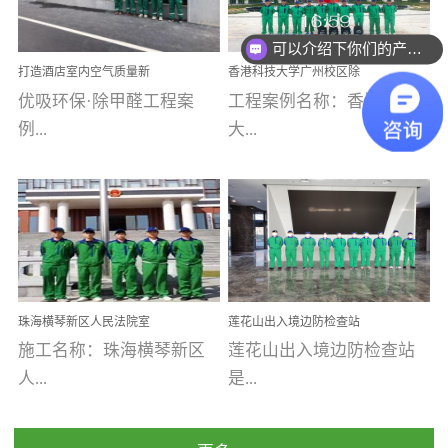
乐寓 深圳市安居乐寓
址：广州市南沙区海滨路
程序；生产车间为优吸总
为深圳安居集团旗下城...
南沙珠江湾江门市蓬江区
可以介绍下你们的产品么
部和全国分支机构生产光
打造酒店室内空气质量新
香港科技大学广州校区除
禾...
触媒、净醛王、祛味剂等
标杆——优吸环保·标杆之
甲醛项目圆满完成
优吸环保·除甲醛工程案
工程案例名称：香港科技
优吸系列产品，保质保量
作：东莞美豪雅致酒店室
内空气治理工程纪实
例...
大...
完成生产任务，确保全国
各分支机构的日常产品需
求。资质优势团队优势分
【东莞美豪雅致酒店】室
学广州校区室内空气治
支优势优吸环保是一棵正
内空气治理项目东莞美豪
理 工程案例地址：广
茁壮成长的树，只要我们
雅致酒店 东莞美豪雅
州南沙区·香港科技大学(广
人人都爱护她、珍惜她、
致酒店是为中高端人士...
州)校区 工程案...
她将越来越枝繁叶茂，终
珠海横琴新区人民法院室
莲花山出入境边防检查站
将会成为一棵参天大树！
内除甲醛空气治理项目
室内除甲醛空气治理项目
施工名称：珠海横琴新区
莲花山出入境边防检查站
优吸环保截止2020年拥有
人...
是...
全国600家网点分支机构。