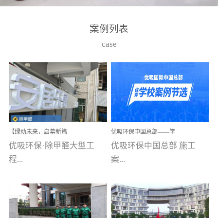
湾仔，有一支拥有高素质
高技能的团队。汇聚了众
案例列表
多的行业专家学者，攻克
case
了众多行业技术难题，并
取得了多项产品技术专利
和多项国家版权局著作
权，获得高新技术企业称
号。生产优势自主生产自
给自足，优吸公司于2015
【绿动未来，启幕新篇
优吸环保中国总部——学
在广州番禺区成功建立产
章】优吸环保中标深圳安
校施工案例(节选)
优吸环保·除甲醛大型工
优吸环保中国总部 施工
品线生产基地，工厂拥有
居乐寓，超大型工装室内
空气治理项目顺利启航，
程...
案...
自动化生产设备和成熟的
匠心筑就健康空间！
生产制作工艺流程。严格
选择源头源材料、严控产
案例【深圳安居乐寓】室
例(学校工装节选)广州南沙
品质量，我们每一批的生
内空气治理项目深圳安居
小学(珠江湾校区)项目地
产产品都经过严格的质检