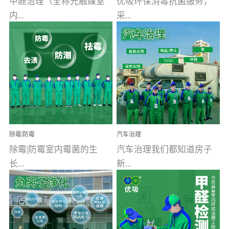
甲醛治理（全称光触媒室
优吸环保消毒抗菌服务，
内...
采...
空气污染净化治理）工业
用行业公认奥维牌消毒
文明的进步，创造了多姿
液，具备杀死人体冠状病
多彩的家居产品和生活情
毒的功效，杀菌率
调，但也带来了以甲醛为
99.99%。相对于传统消毒
首的室内...
液来说，无...
除霉|防霉
汽车治理
除霉|防霉室内霉菌的生
汽车治理我们都知道房子
长...
新...
受温度、湿度、基质养
装修完会有甲醛，其实汽
分、通风四个条件影响，
车的甲醛超标问题更为严