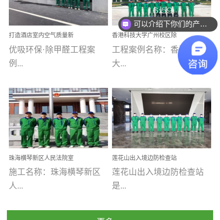
乐寓 深圳市安居乐寓
址：广州市南沙区海滨路
程序；生产车间为优吸总
为深圳安居集团旗下城...
南沙珠江湾江门市蓬江区
可以介绍下你们的产品么
部和全国分支机构生产光
打造酒店室内空气质量新
香港科技大学广州校区除
禾...
触媒、净醛王、祛味剂等
标杆——优吸环保·标杆之
甲醛项目圆满完成
优吸环保·除甲醛工程案
工程案例名称：香港科技
优吸系列产品，保质保量
作：东莞美豪雅致酒店室
内空气治理工程纪实
例...
大...
完成生产任务，确保全国
各分支机构的日常产品需
求。资质优势团队优势分
【东莞美豪雅致酒店】室
学广州校区室内空气治
支优势优吸环保是一棵正
内空气治理项目东莞美豪
理 工程案例地址：广
茁壮成长的树，只要我们
雅致酒店 东莞美豪雅
州南沙区·香港科技大学(广
人人都爱护她、珍惜她、
致酒店是为中高端人士...
州)校区 工程案...
她将越来越枝繁叶茂，终
珠海横琴新区人民法院室
莲花山出入境边防检查站
将会成为一棵参天大树！
内除甲醛空气治理项目
室内除甲醛空气治理项目
施工名称：珠海横琴新区
莲花山出入境边防检查站
优吸环保截止2020年拥有
人...
是...
全国600家网点分支机构。