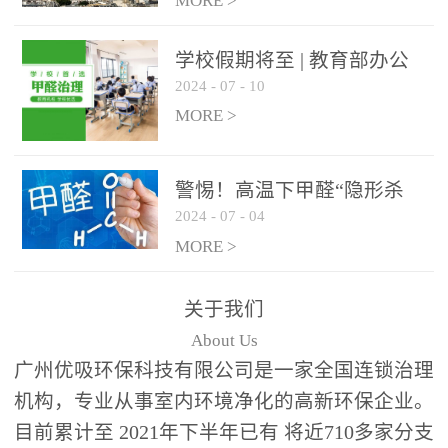
绿色家居
MORE >
学校假期将至 | 教育部办公
2024
-
07
-
10
厅关于加强学校新建校舍室
内空气质量管理通知
MORE >
警惕！高温下甲醛“隐形杀
2024
-
07
-
04
手”来袭，你的家安全吗？
MORE >
关于我们
About Us
广州优吸环保科技有限公司是一家全国连锁治理
机构，专业从事室内环境净化的高新环保企业。
目前累计至 2021年下半年已有 将近710多家分支