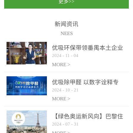
更多>>
民法院室内除甲醛空气治
国家通过设在对外开放口
理项目施工单位：优吸环
岸的出入境边防检查机关
保施工日期：2020年1月珠
（及各出入境边防检查
新闻资讯
海横琴新区人民法院，座
站），依法对出入境人
NEES
落...
员、交通工具...
优吸环保带领番禺本​土企业
2024
-
11
-
04
勇敢破局向“新”
MORE >
优吸除甲醛 以数字诠释专
2024
-
10
-
21
业，尽显除醛品牌实力！
MORE >
【绿色奥运新风向】巴黎住
2024
-
07
-
31
宿风波：优吸环保共建健康