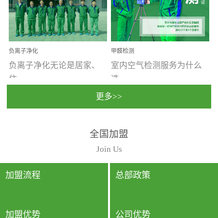
温暖潮湿、营养物质多、
重。汽车的空间范围小，
通风缓慢的空间最易滋生
配件、皮具、装饰多，这
大量霉菌的...
些都是汽...
负离子净化
甲醛检测
负离子净化无论是居家、
室内空气检测服务为什么
住...
选...
更多>>
宿、办公还是各类社会活
择上门检测?☑ 上门检测执
全国加盟
动，人类长时间停留的室
行国家规定的标准检测方
内空间都有整体消毒的需
法，空气采样量准确，检
Join Us
要。因为空间内人流携带
测结果可靠，远胜于其他
的、空气...
检测...
加盟流程
总部政策
加盟优势
公司优势