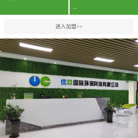
...
进入加盟>>
公司实力香港企业公司、
专利保护优势、双甲资质
企业（“室内环境净化治理
甲级施工资质”“室内环境
污染治理资质等级证
书”）、拥有多名高级《环
境工程高级工程师》室内
空气治理资格认证的治理
人员、掌握室内空气净化
治理实用技术和五项专利
技术、八项计算机软件著
作权登记证书等。研发实
力公司研发团队位于香港