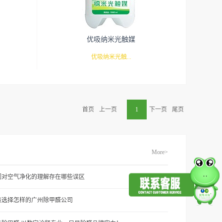
优吸纳米光触媒
优吸纳米光触...
有害物
媒主要成分为纳米二氧化钛及复合纳米银系
首页
上一页
1
下一页
尾页
聚合物也
抗菌材料，同时添加了特殊复合稀土材料，
体及动物
较普通的光触媒产品的光催化性能更好。优
用是把大
吸纳米光触媒是一种催化剂，类似于树叶的
More>
光触媒对
光和作用，在自身不起变化的同时不断分解
。采用喷
和光触媒接触的各种有机性挥发物物，包括
们对空气净化的理解存在哪些误区
除率达
细菌，流感病毒，各种臭味宠物味等都可以
该选择怎样的广州除甲醛公司
居场所和
持续分解。产品并可长期抗菌，防霉。广泛
收并分解
适用于室内，车内等家居场所和公共场所。