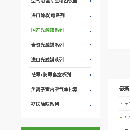
空气治理专业精密仪器
进口除/防霉系列
国产光触媒系列
合资光触媒系列
进口光触媒系列
除剂，
用化学
祛霉+防霉套盒系列
所带来
解决因
最新
负离子室内空气净化器
质过敏
烟烟雾
空
袪味除味系列
甲醛含
广
能：净
杀菌应