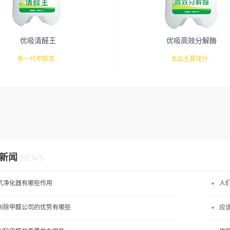
优吸清醛王
优吸高效分解酶
新一代甲醛清...
本品主要成分...
与以往各种物理吸附产品不同的是使
由天然植物提取，不含有机溶剂和
催化分解方式来去除甲醛等醛类物质
质，与有害物质反应后产生高分子
的污染，并且无有害气体放出。可以
是无毒的，产品本身和反应物对人
为甲醛导致的“室内污染”和“化学物
无任何危害，无二次污染。主要作
新闻
NEWS
症”；同时也可以消除房间内因为香
分子的有害物质分解成小分子，为
所导致的乙醛污染；还可以将人造板
有害物质的催化作用起到促进作用
气净化器有哪些作用
人
量降到E1级以下甚至零甲醛。主要功
涂的方式、喷涂高效分解酶后，清
州除甲醛公司的优势有哪些
应
化空气、抗菌防霉、抗污除臭、消毒
98%。广泛适用于室内，车内等家
用范围：家居场所、公共场所、特殊
公共场所。主要功能：高效快速吸