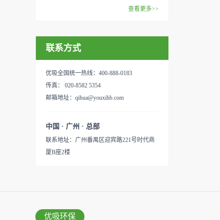
范围：家庭场所、办公室场
效去除挥发性有机物，有效提
在甲醛领域是非常专业的一位
查看更多>>
所、使用方法：见产品说明手
高空气清洁度的效果。主要功
学者，对于甲醛的治理更是了
优吸纳米活性炭，是黑色粉末
册
能：除甲醛/除异味/杀菌应用
如指掌。家里放了“醛博士”可
状或块状、颗粒状、蜂窝状的
范围：家庭场所、办公室场
以辅助净化空气，醛博士一肚
联系方式
无定形碳，也有排列规整的晶
所、使用方法：见产品说明手
子的活性炭具有良好的吸附作
体碳。优吸活性炭具有较强的
册
用。放在车里不仅能装饰更能
吸附性，广泛应用于生产、生
优吸全国统一热线：400-888-0183
减轻车内的烟味或是其他异
活中。主要功能：吸附异味应
传真： 020-8582 5354
味，“醛博士”昭示着优吸在除
用范围：汽车、冰箱、食品
邮箱地址：qihua@youxihb.com
甲醛方面的专业性和无可替代
柜、房间、鞋内等使用方法：
性。有博士的团队，才能更好
见产品说明手册产品类型：国
中国 · 广州 · 总部
的研发出治理甲醛的产品，而
产
联系地址：广州番禺区迎宾路221号时代商
我们的“醛博士”就担此重任。
厦B座2楼
主要功能：吸附异味应用范
围：室内、车内等使用方法：
见产品说明手册产品类型：国
产
优吸环保