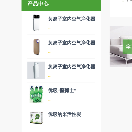
广
产品中心
场地海
方法：
负离子室内空气净化器
场
...
负离子室内空气净化器
空气净化器是指能够吸附、分
...
解或转化各种空气污染物（一
般包括PM2.5、粉尘、花粉、
负离子室内空气净化器
异味、甲醛之类的装修污染、
空气净化器是指能够吸附、分
...
细菌、过敏原等），可快速有
解或转化各种空气污染物（一
效去除挥发性有机物，有效提
般包括PM2.5、粉尘、花粉、
优吸“醛博士”
高空气清洁度的效果。主要功
异味、甲醛之类的装修污染、
空气净化器是指能够吸附、分
...
能：除甲醛/除异味/杀菌应用
细菌、过敏原等），可快速有
解或转化各种空气污染物（一
范围：家庭场所、办公室场
效去除挥发性有机物，有效提
般包括PM2.5、粉尘、花粉、
优吸纳米活性炭
所、使用方法：见产品说明手
高空气清洁度的效果。主要功
异味、甲醛之类的装修污染、
优吸环保的吉祥物是一只叫
...
册
能：除甲醛/除异味/杀菌应用
细菌、过敏原等），可快速有
“醛博士”的可爱青蛙，醛博士