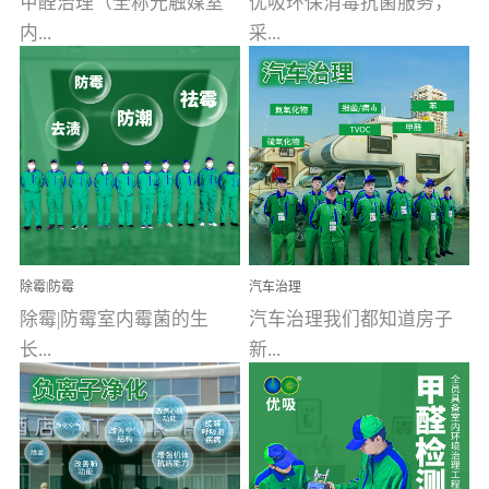
甲醛治理（全称光触媒室
优吸环保消毒抗菌服务，
内...
采...
空气污染净化治理）工业
用行业公认奥维牌消毒
文明的进步，创造了多姿
液，具备杀死人体冠状病
多彩的家居产品和生活情
毒的功效，杀菌率
调，但也带来了以甲醛为
99.99%。相对于传统消毒
首的室内...
液来说，无...
除霉|防霉
汽车治理
除霉|防霉室内霉菌的生
汽车治理我们都知道房子
长...
新...
受温度、湿度、基质养
装修完会有甲醛，其实汽
分、通风四个条件影响，
车的甲醛超标问题更为严