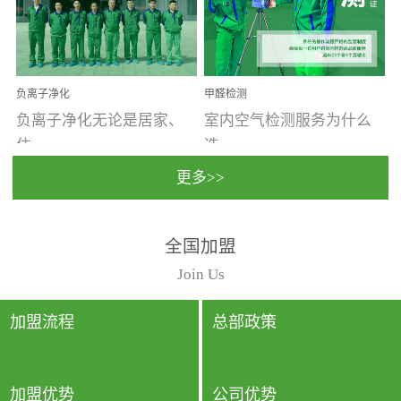
温暖潮湿、营养物质多、
重。汽车的空间范围小，
通风缓慢的空间最易滋生
配件、皮具、装饰多，这
大量霉菌的...
些都是汽...
负离子净化
甲醛检测
负离子净化无论是居家、
室内空气检测服务为什么
住...
选...
更多>>
宿、办公还是各类社会活
择上门检测?☑ 上门检测执
全国加盟
动，人类长时间停留的室
行国家规定的标准检测方
内空间都有整体消毒的需
法，空气采样量准确，检
Join Us
要。因为空间内人流携带
测结果可靠，远胜于其他
的、空气...
检测...
加盟流程
总部政策
加盟优势
公司优势