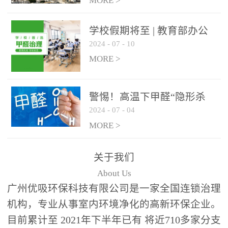
绿色家居
MORE >
学校假期将至 | 教育部办公
2024
-
07
-
10
厅关于加强学校新建校舍室
内空气质量管理通知
MORE >
警惕！高温下甲醛“隐形杀
2024
-
07
-
04
手”来袭，你的家安全吗？
MORE >
关于我们
About Us
广州优吸环保科技有限公司是一家全国连锁治理
机构，专业从事室内环境净化的高新环保企业。
目前累计至 2021年下半年已有 将近710多家分支