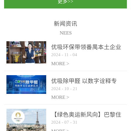
更多>>
民法院室内除甲醛空气治
国家通过设在对外开放口
理项目施工单位：优吸环
岸的出入境边防检查机关
保施工日期：2020年1月珠
（及各出入境边防检查
新闻资讯
海横琴新区人民法院，座
站），依法对出入境人
NEES
落...
员、交通工具...
优吸环保带领番禺本​土企业
2024
-
11
-
04
勇敢破局向“新”
MORE >
优吸除甲醛 以数字诠释专
2024
-
10
-
21
业，尽显除醛品牌实力！
MORE >
【绿色奥运新风向】巴黎住
2024
-
07
-
31
宿风波：优吸环保共建健康