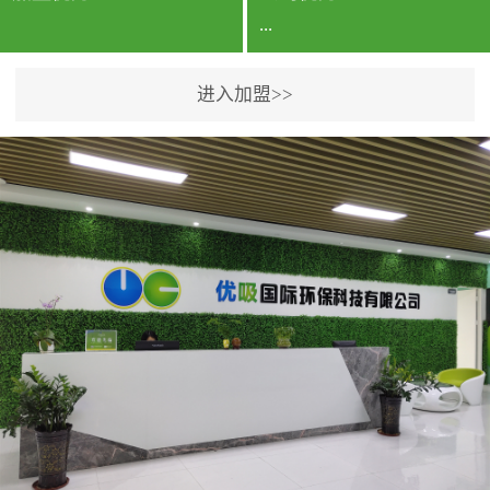
...
进入加盟>>
公司实力香港企业公司、
专利保护优势、双甲资质
企业（“室内环境净化治理
甲级施工资质”“室内环境
污染治理资质等级证
书”）、拥有多名高级《环
境工程高级工程师》室内
空气治理资格认证的治理
人员、掌握室内空气净化
治理实用技术和五项专利
技术、八项计算机软件著
作权登记证书等。研发实
力公司研发团队位于香港