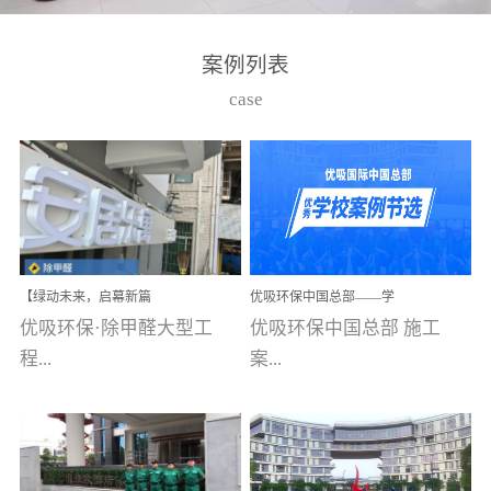
湾仔，有一支拥有高素质
高技能的团队。汇聚了众
案例列表
多的行业专家学者，攻克
case
了众多行业技术难题，并
取得了多项产品技术专利
和多项国家版权局著作
权，获得高新技术企业称
号。生产优势自主生产自
给自足，优吸公司于2015
【绿动未来，启幕新篇
优吸环保中国总部——学
在广州番禺区成功建立产
章】优吸环保中标深圳安
校施工案例(节选)
优吸环保·除甲醛大型工
优吸环保中国总部 施工
品线生产基地，工厂拥有
居乐寓，超大型工装室内
空气治理项目顺利启航，
程...
案...
自动化生产设备和成熟的
匠心筑就健康空间！
生产制作工艺流程。严格
选择源头源材料、严控产
案例【深圳安居乐寓】室
例(学校工装节选)广州南沙
品质量，我们每一批的生
内空气治理项目深圳安居
小学(珠江湾校区)项目地
产产品都经过严格的质检