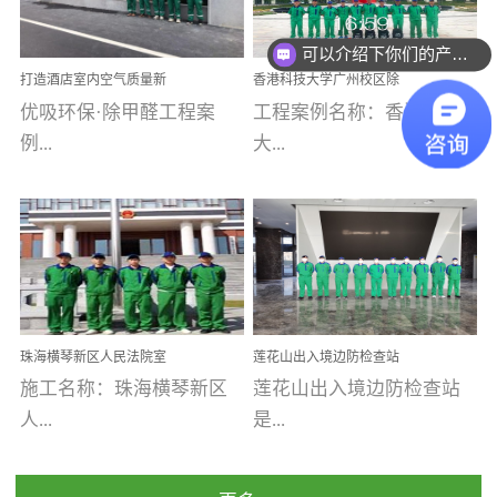
乐寓 深圳市安居乐寓
址：广州市南沙区海滨路
可以介绍下你们的产品么
程序；生产车间为优吸总
为深圳安居集团旗下城...
南沙珠江湾江门市蓬江区
部和全国分支机构生产光
你们是怎么收费的呢
打造酒店室内空气质量新
香港科技大学广州校区除
禾...
触媒、净醛王、祛味剂等
标杆——优吸环保·标杆之
甲醛项目圆满完成
优吸环保·除甲醛工程案
工程案例名称：香港科技
优吸系列产品，保质保量
作：东莞美豪雅致酒店室
内空气治理工程纪实
例...
大...
完成生产任务，确保全国
各分支机构的日常产品需
求。资质优势团队优势分
【东莞美豪雅致酒店】室
学广州校区室内空气治
支优势优吸环保是一棵正
内空气治理项目东莞美豪
理 工程案例地址：广
茁壮成长的树，只要我们
雅致酒店 东莞美豪雅
州南沙区·香港科技大学(广
人人都爱护她、珍惜她、
致酒店是为中高端人士...
州)校区 工程案...
她将越来越枝繁叶茂，终
珠海横琴新区人民法院室
莲花山出入境边防检查站
将会成为一棵参天大树！
内除甲醛空气治理项目
室内除甲醛空气治理项目
施工名称：珠海横琴新区
莲花山出入境边防检查站
优吸环保截止2020年拥有
人...
是...
全国600家网点分支机构。