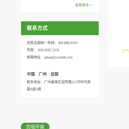
范围：家庭场所、办公室场
效去除挥发性有机物，有效提
在甲醛领域是非常专业的一位
查看更多>>
所、使用方法：见产品说明手
高空气清洁度的效果。主要功
学者，对于甲醛的治理更是了
优吸纳米活性炭，是黑色粉末
册
能：除甲醛/除异味/杀菌应用
如指掌。家里放了“醛博士”可
状或块状、颗粒状、蜂窝状的
范围：家庭场所、办公室场
以辅助净化空气，醛博士一肚
联系方式
无定形碳，也有排列规整的晶
所、使用方法：见产品说明手
子的活性炭具有良好的吸附作
体碳。优吸活性炭具有较强的
册
用。放在车里不仅能装饰更能
吸附性，广泛应用于生产、生
优吸全国统一热线：400-888-0183
减轻车内的烟味或是其他异
活中。主要功能：吸附异味应
传真： 020-8582 5354
空气
味，“醛博士”昭示着优吸在除
用范围：汽车、冰箱、食品
邮箱地址：qihua@youxihb.com
空
甲醛方面的专业性和无可替代
柜、房间、鞋内等使用方法：
粉、
性。有博士的团队，才能更好
见产品说明手册产品类型：国
中国 · 广州 · 总部
的研发出治理甲醛的产品，而
敏原
产
联系地址：广州番禺区迎宾路221号时代商
我们的“醛博士”就担此重任。
有效
厦B座2楼
主要功能：吸附异味应用范
甲
围：室内、车内等使用方法：
公
见产品说明手册产品类型：国
产
优吸环保