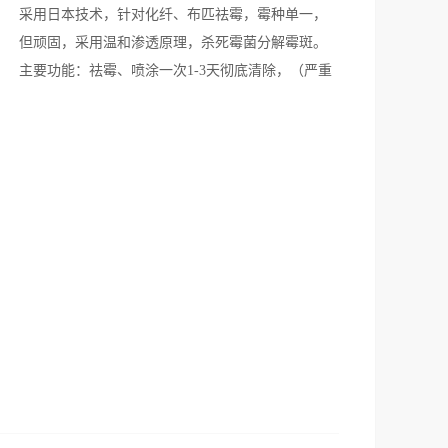
采用日本技术，针对化纤、布匹祛霉，霉种单一，
但顽固，采用温和渗透原理，杀死霉菌分解霉斑。
主要功能：祛霉、喷涂一次1-3天彻底清除，（严重
部分需加强一次治理）应用范围：布匹、窗帘、沙
发、地毯、书籍字画等使用方法：见产品说明和施
工手册产品类别：进口