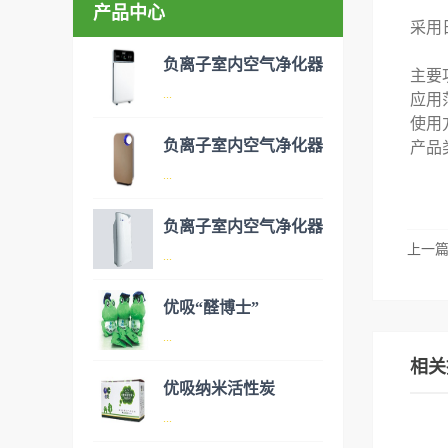
产品中心
采用
负离子室内空气净化器
主要
...
应用
使用
负离子室内空气净化器
产品
空气净化器是指能够吸附、分
...
解或转化各种空气污染物（一
般包括PM2.5、粉尘、花粉、
负离子室内空气净化器
异味、甲醛之类的装修污染、
上一
空气净化器是指能够吸附、分
...
细菌、过敏原等），可快速有
解或转化各种空气污染物（一
效去除挥发性有机物，有效提
般包括PM2.5、粉尘、花粉、
优吸“醛博士”
高空气清洁度的效果。主要功
异味、甲醛之类的装修污染、
空气净化器是指能够吸附、分
...
能：除甲醛/除异味/杀菌应用
细菌、过敏原等），可快速有
解或转化各种空气污染物（一
相关
范围：家庭场所、办公室场
效去除挥发性有机物，有效提
般包括PM2.5、粉尘、花粉、
优吸纳米活性炭
所、使用方法：见产品说明手
高空气清洁度的效果。主要功
异味、甲醛之类的装修污染、
优吸环保的吉祥物是一只叫
...
册
能：除甲醛/除异味/杀菌应用
细菌、过敏原等），可快速有
“醛博士”的可爱青蛙，醛博士