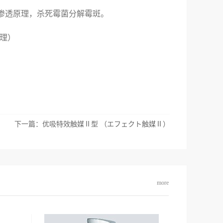
渗透原理，杀死霉菌分解霉斑。
治理）
下一篇：
优吸特效触媒Ⅱ型 （エフェクト触媒Ⅱ）
more