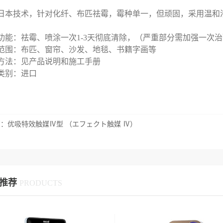
日本技术，针对化纤、布匹祛霉，霉种单一，但顽固，采用温和
功能：祛霉、喷涂一次1-3天彻底清除，（严重部分需加强一次
范围：布匹、窗帘、沙发、地毯、书籍字画等
方法：见产品说明和施工手册
类别：进口
篇：
优吸特效触媒Ⅳ型 （エフェクト触媒 Ⅳ）
推荐
PRODUCTS