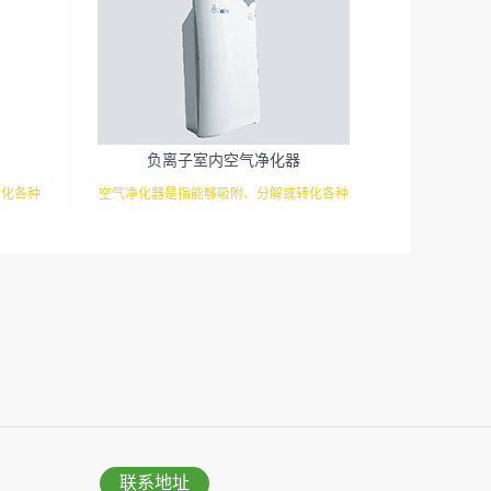
负离子室内空气净化器
转化各种
空气净化器是指能够吸附、分解或转化各种
尘、花
空气污染物（一般包括PM2.5、粉尘、花
细菌、过
粉、异味、甲醛之类的装修污染、细菌、过
有机物，
敏原等），可快速有效去除挥发性有机物，
功能：除
有效提高空气清洁度的效果。主要功能：除
场所、办
甲醛/除异味/杀菌应用范围：家庭场所、办
明手册
公室场所、使用方法：见产品说明手册
联系地址