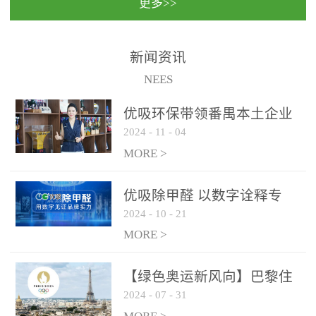
更多>>
民法院室内除甲醛空气治
国家通过设在对外开放口
理项目施工单位：优吸环
岸的出入境边防检查机关
保施工日期：2020年1月珠
（及各出入境边防检查
新闻资讯
海横琴新区人民法院，座
站），依法对出入境人
NEES
落...
员、交通工具...
优吸环保带领番禺本​土企业
2024
-
11
-
04
勇敢破局向“新”
MORE >
优吸除甲醛 以数字诠释专
2024
-
10
-
21
业，尽显除醛品牌实力！
MORE >
【绿色奥运新风向】巴黎住
2024
-
07
-
31
宿风波：优吸环保共建健康