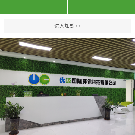
...
进入加盟>>
公司实力香港企业公司、
专利保护优势、双甲资质
企业（“室内环境净化治理
甲级施工资质”“室内环境
污染治理资质等级证
书”）、拥有多名高级《环
境工程高级工程师》室内
空气治理资格认证的治理
人员、掌握室内空气净化
治理实用技术和五项专利
技术、八项计算机软件著
作权登记证书等。研发实
力公司研发团队位于香港