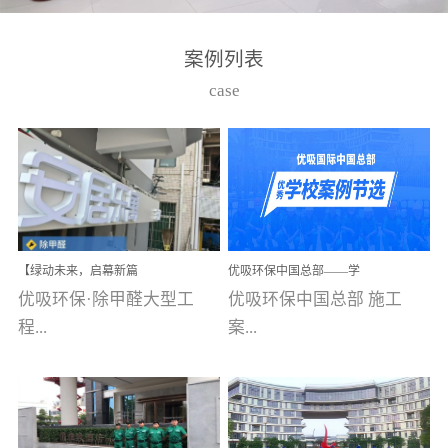
湾仔，有一支拥有高素质
高技能的团队。汇聚了众
案例列表
多的行业专家学者，攻克
case
了众多行业技术难题，并
取得了多项产品技术专利
和多项国家版权局著作
权，获得高新技术企业称
号。生产优势自主生产自
给自足，优吸公司于2015
【绿动未来，启幕新篇
优吸环保中国总部——学
在广州番禺区成功建立产
章】优吸环保中标深圳安
校施工案例(节选)
优吸环保·除甲醛大型工
优吸环保中国总部 施工
品线生产基地，工厂拥有
居乐寓，超大型工装室内
空气治理项目顺利启航，
程...
案...
自动化生产设备和成熟的
匠心筑就健康空间！
生产制作工艺流程。严格
选择源头源材料、严控产
案例【深圳安居乐寓】室
例(学校工装节选)广州南沙
品质量，我们每一批的生
内空气治理项目深圳安居
小学(珠江湾校区)项目地
产产品都经过严格的质检