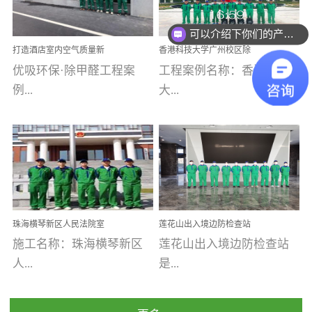
乐寓 深圳市安居乐寓
址：广州市南沙区海滨路
程序；生产车间为优吸总
可以介绍下你们的产品么
为深圳安居集团旗下城...
南沙珠江湾江门市蓬江区
部和全国分支机构生产光
你们是怎么收费的呢
打造酒店室内空气质量新
香港科技大学广州校区除
禾...
触媒、净醛王、祛味剂等
标杆——优吸环保·标杆之
甲醛项目圆满完成
优吸环保·除甲醛工程案
工程案例名称：香港科技
优吸系列产品，保质保量
作：东莞美豪雅致酒店室
内空气治理工程纪实
例...
大...
完成生产任务，确保全国
各分支机构的日常产品需
求。资质优势团队优势分
【东莞美豪雅致酒店】室
学广州校区室内空气治
支优势优吸环保是一棵正
内空气治理项目东莞美豪
理 工程案例地址：广
茁壮成长的树，只要我们
雅致酒店 东莞美豪雅
州南沙区·香港科技大学(广
人人都爱护她、珍惜她、
致酒店是为中高端人士...
州)校区 工程案...
她将越来越枝繁叶茂，终
珠海横琴新区人民法院室
莲花山出入境边防检查站
将会成为一棵参天大树！
内除甲醛空气治理项目
室内除甲醛空气治理项目
施工名称：珠海横琴新区
莲花山出入境边防检查站
优吸环保截止2020年拥有
人...
是...
全国600家网点分支机构。