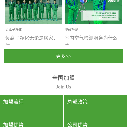
温暖潮湿、营养物质多、
重。汽车的空间范围小，
通风缓慢的空间最易滋生
配件、皮具、装饰多，这
大量霉菌的...
些都是汽...
负离子净化
甲醛检测
负离子净化无论是居家、
室内空气检测服务为什么
住...
选...
更多>>
宿、办公还是各类社会活
择上门检测?☑ 上门检测执
全国加盟
动，人类长时间停留的室
行国家规定的标准检测方
内空间都有整体消毒的需
法，空气采样量准确，检
Join Us
要。因为空间内人流携带
测结果可靠，远胜于其他
的、空气...
检测...
加盟流程
总部政策
加盟优势
公司优势