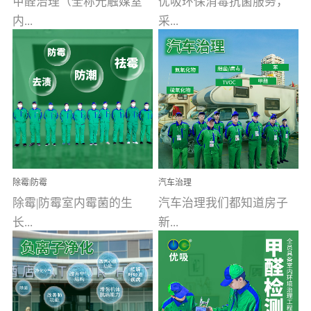
甲醛治理（全称光触媒室
优吸环保消毒抗菌服务，
内...
采...
空气污染净化治理）工业
用行业公认奥维牌消毒
文明的进步，创造了多姿
液，具备杀死人体冠状病
多彩的家居产品和生活情
毒的功效，杀菌率
调，但也带来了以甲醛为
99.99%。相对于传统消毒
首的室内...
液来说，无...
除霉|防霉
汽车治理
除霉|防霉室内霉菌的生
汽车治理我们都知道房子
长...
新...
受温度、湿度、基质养
装修完会有甲醛，其实汽
分、通风四个条件影响，
车的甲醛超标问题更为严