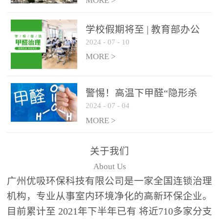
绿色家居
MORE >
学校假期将至 | 教育部办公
2024
-
07
-
10
厅关于加强学校新建校舍室
内空气质量管理通知
MORE >
警惕！高温下甲醛“隐形杀
2024
-
07
-
04
手”来袭，你的家安全吗？
MORE >
关于我们
About Us
广州优吸环保科技有限公司是一家全国连锁治理
机构，专业从事室内环境净化的高新环保企业。
目前累计至 2021年下半年已有 将近710多家分支