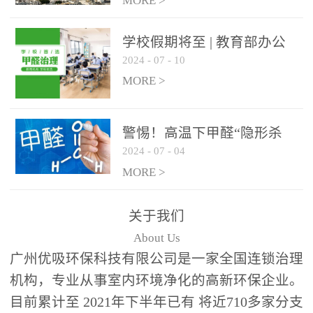
绿色家居
MORE >
学校假期将至 | 教育部办公
2024
-
07
-
10
厅关于加强学校新建校舍室
内空气质量管理通知
MORE >
警惕！高温下甲醛“隐形杀
2024
-
07
-
04
手”来袭，你的家安全吗？
MORE >
关于我们
About Us
广州优吸环保科技有限公司是一家全国连锁治理
机构，专业从事室内环境净化的高新环保企业。
目前累计至 2021年下半年已有 将近710多家分支