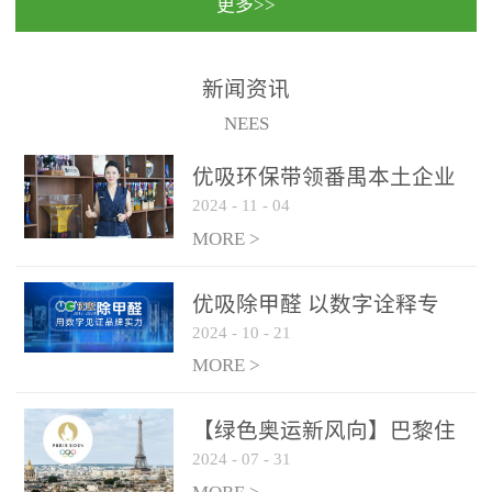
更多>>
民法院室内除甲醛空气治
国家通过设在对外开放口
理项目施工单位：优吸环
岸的出入境边防检查机关
保施工日期：2020年1月珠
（及各出入境边防检查
新闻资讯
海横琴新区人民法院，座
站），依法对出入境人
NEES
落...
员、交通工具...
优吸环保带领番禺本​土企业
2024
-
11
-
04
勇敢破局向“新”
MORE >
优吸除甲醛 以数字诠释专
2024
-
10
-
21
业，尽显除醛品牌实力！
MORE >
【绿色奥运新风向】巴黎住
2024
-
07
-
31
宿风波：优吸环保共建健康