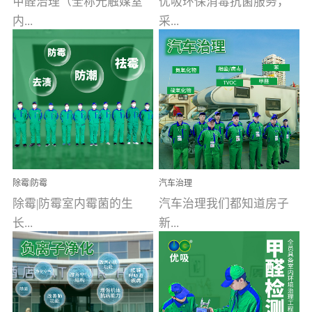
甲醛治理（全称光触媒室
优吸环保消毒抗菌服务，
内...
采...
空气污染净化治理）工业
用行业公认奥维牌消毒
文明的进步，创造了多姿
液，具备杀死人体冠状病
多彩的家居产品和生活情
毒的功效，杀菌率
调，但也带来了以甲醛为
99.99%。相对于传统消毒
首的室内...
液来说，无...
除霉|防霉
汽车治理
除霉|防霉室内霉菌的生
汽车治理我们都知道房子
长...
新...
受温度、湿度、基质养
装修完会有甲醛，其实汽
分、通风四个条件影响，
车的甲醛超标问题更为严