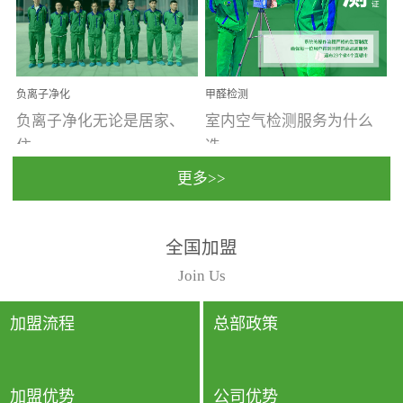
温暖潮湿、营养物质多、
重。汽车的空间范围小，
通风缓慢的空间最易滋生
配件、皮具、装饰多，这
大量霉菌的...
些都是汽...
负离子净化
甲醛检测
负离子净化无论是居家、
室内空气检测服务为什么
住...
选...
更多>>
宿、办公还是各类社会活
择上门检测?☑ 上门检测执
全国加盟
动，人类长时间停留的室
行国家规定的标准检测方
内空间都有整体消毒的需
法，空气采样量准确，检
Join Us
要。因为空间内人流携带
测结果可靠，远胜于其他
的、空气...
检测...
加盟流程
总部政策
加盟优势
公司优势