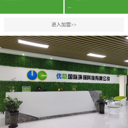
...
进入加盟>>
公司实力香港企业公司、
专利保护优势、双甲资质
企业（“室内环境净化治理
甲级施工资质”“室内环境
污染治理资质等级证
书”）、拥有多名高级《环
境工程高级工程师》室内
空气治理资格认证的治理
人员、掌握室内空气净化
治理实用技术和五项专利
技术、八项计算机软件著
作权登记证书等。研发实
力公司研发团队位于香港