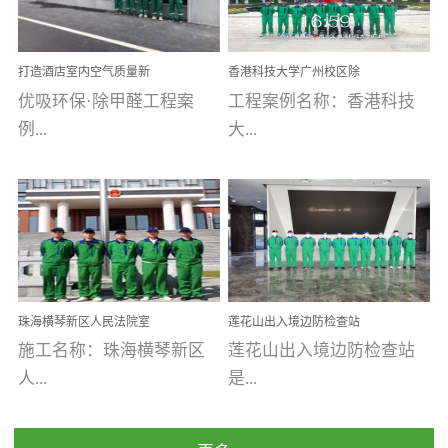
乐寓 深圳市安居乐寓
址：广州市南沙区海滨路
程序；生产车间为优吸总
为深圳安居集团旗下城...
南沙珠江湾江门市蓬江区
部和全国分支机构生产光
打造酒店室内空气质量新
香港科技大学广州校区除
禾...
触媒、净醛王、祛味剂等
标杆——优吸环保·标杆之
甲醛项目圆满完成
优吸环保·除甲醛工程案
工程案例名称：香港科技
优吸系列产品，保质保量
作：东莞美豪雅致酒店室
内空气治理工程纪实
例...
大...
完成生产任务，确保全国
各分支机构的日常产品需
求。资质优势团队优势分
【东莞美豪雅致酒店】室
学广州校区室内空气治
支优势优吸环保是一棵正
内空气治理项目东莞美豪
理 工程案例地址：广
茁壮成长的树，只要我们
雅致酒店 东莞美豪雅
州南沙区·香港科技大学(广
人人都爱护她、珍惜她、
致酒店是为中高端人士...
州)校区 工程案...
她将越来越枝繁叶茂，终
珠海横琴新区人民法院室
莲花山出入境边防检查站
将会成为一棵参天大树！
内除甲醛空气治理项目
室内除甲醛空气治理项目
施工名称：珠海横琴新区
莲花山出入境边防检查站
优吸环保截止2020年拥有
人...
是...
全国600家网点分支机构。