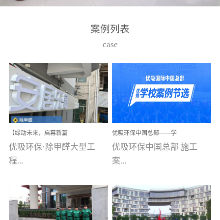
湾仔，有一支拥有高素质
高技能的团队。汇聚了众
案例列表
多的行业专家学者，攻克
case
了众多行业技术难题，并
取得了多项产品技术专利
和多项国家版权局著作
权，获得高新技术企业称
号。生产优势自主生产自
给自足，优吸公司于2015
【绿动未来，启幕新篇
优吸环保中国总部——学
在广州番禺区成功建立产
章】优吸环保中标深圳安
校施工案例(节选)
优吸环保·除甲醛大型工
优吸环保中国总部 施工
品线生产基地，工厂拥有
居乐寓，超大型工装室内
空气治理项目顺利启航，
程...
案...
自动化生产设备和成熟的
匠心筑就健康空间！
生产制作工艺流程。严格
选择源头源材料、严控产
案例【深圳安居乐寓】室
例(学校工装节选)广州南沙
品质量，我们每一批的生
内空气治理项目深圳安居
小学(珠江湾校区)项目地
产产品都经过严格的质检