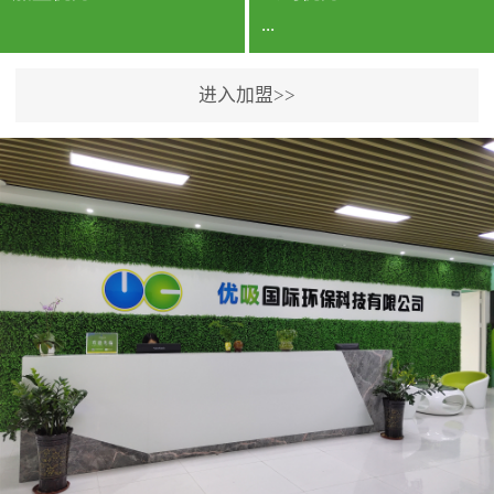
...
进入加盟>>
公司实力香港企业公司、
专利保护优势、双甲资质
企业（“室内环境净化治理
甲级施工资质”“室内环境
污染治理资质等级证
书”）、拥有多名高级《环
境工程高级工程师》室内
空气治理资格认证的治理
人员、掌握室内空气净化
治理实用技术和五项专利
技术、八项计算机软件著
作权登记证书等。研发实
力公司研发团队位于香港