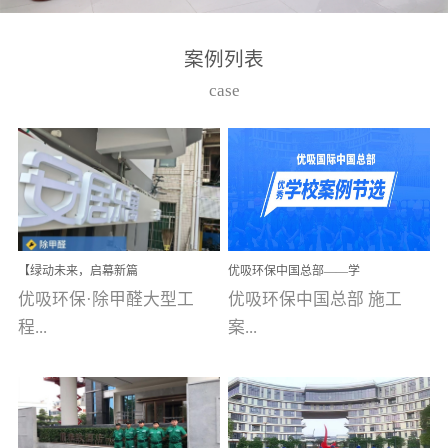
湾仔，有一支拥有高素质
高技能的团队。汇聚了众
案例列表
多的行业专家学者，攻克
case
了众多行业技术难题，并
取得了多项产品技术专利
和多项国家版权局著作
权，获得高新技术企业称
号。生产优势自主生产自
给自足，优吸公司于2015
【绿动未来，启幕新篇
优吸环保中国总部——学
在广州番禺区成功建立产
章】优吸环保中标深圳安
校施工案例(节选)
优吸环保·除甲醛大型工
优吸环保中国总部 施工
品线生产基地，工厂拥有
居乐寓，超大型工装室内
空气治理项目顺利启航，
程...
案...
自动化生产设备和成熟的
匠心筑就健康空间！
生产制作工艺流程。严格
选择源头源材料、严控产
案例【深圳安居乐寓】室
例(学校工装节选)广州南沙
品质量，我们每一批的生
内空气治理项目深圳安居
小学(珠江湾校区)项目地
产产品都经过严格的质检