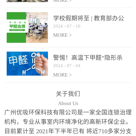
绿色家居
MORE >
学校假期将至 | 教育部办公
2024
-
07
-
10
厅关于加强学校新建校舍室
内空气质量管理通知
MORE >
警惕！高温下甲醛“隐形杀
2024
-
07
-
04
手”来袭，你的家安全吗？
MORE >
关于我们
About Us
广州优吸环保科技有限公司是一家全国连锁治理
机构，专业从事室内环境净化的高新环保企业。
目前累计至 2021年下半年已有 将近710多家分支