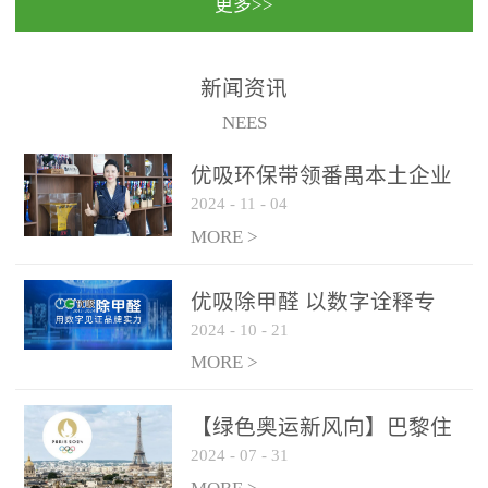
更多>>
民法院室内除甲醛空气治
国家通过设在对外开放口
理项目施工单位：优吸环
岸的出入境边防检查机关
保施工日期：2020年1月珠
（及各出入境边防检查
新闻资讯
海横琴新区人民法院，座
站），依法对出入境人
NEES
落...
员、交通工具...
优吸环保带领番禺本​土企业
2024
-
11
-
04
勇敢破局向“新”
MORE >
优吸除甲醛 以数字诠释专
2024
-
10
-
21
业，尽显除醛品牌实力！
MORE >
【绿色奥运新风向】巴黎住
2024
-
07
-
31
宿风波：优吸环保共建健康