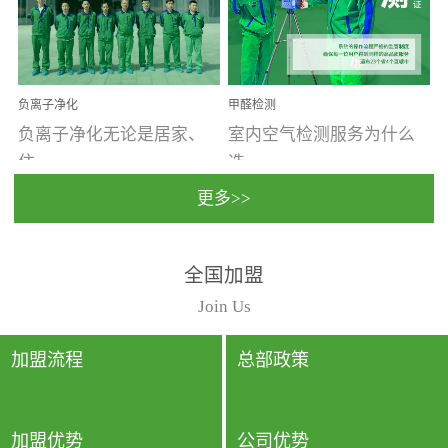
温暖潮湿、营养物质多、
重。汽车的空间范围小，
通风缓慢的空间最易滋生
配件、皮具、装饰多，这
大量霉菌的...
些都是汽...
负离子净化
甲醛检测
负离子净化无论是居家、
室内空气检测服务为什么
住...
选...
更多>>
宿、办公还是各类社会活
择上门检测?☑ 上门检测执
全国加盟
动，人类长时间停留的室
行国家规定的标准检测方
内空间都有整体消毒的需
法，空气采样量准确，检
Join Us
要。因为空间内人流携带
测结果可靠，远胜于其他
的、空气...
检测...
加盟流程
总部政策
加盟优势
公司优势