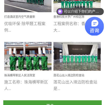
乐寓 深圳市安居乐寓
址：广州市南沙区海滨路
程序；生产车间为优吸总
为深圳安居集团旗下城...
南沙珠江湾江门市蓬江区
可以介绍下你们的产品么
部和全国分支机构生产光
打造酒店室内空气质量新
香港科技大学广州校区除
禾...
触媒、净醛王、祛味剂等
标杆——优吸环保·标杆之
甲醛项目圆满完成
优吸环保·除甲醛工程案
工程案例名称：香港科技
优吸系列产品，保质保量
作：东莞美豪雅致酒店室
内空气治理工程纪实
例...
大...
完成生产任务，确保全国
各分支机构的日常产品需
求。资质优势团队优势分
【东莞美豪雅致酒店】室
学广州校区室内空气治
支优势优吸环保是一棵正
内空气治理项目东莞美豪
理 工程案例地址：广
茁壮成长的树，只要我们
雅致酒店 东莞美豪雅
州南沙区·香港科技大学(广
人人都爱护她、珍惜她、
致酒店是为中高端人士...
州)校区 工程案...
她将越来越枝繁叶茂，终
珠海横琴新区人民法院室
莲花山出入境边防检查站
将会成为一棵参天大树！
内除甲醛空气治理项目
室内除甲醛空气治理项目
施工名称：珠海横琴新区
莲花山出入境边防检查站
优吸环保截止2020年拥有
人...
是...
全国600家网点分支机构。