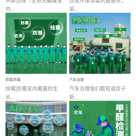
甲醛治理（全称光触媒室
优吸环保消毒抗菌服务，
内...
采...
空气污染净化治理）工业
用行业公认奥维牌消毒
文明的进步，创造了多姿
液，具备杀死人体冠状病
多彩的家居产品和生活情
毒的功效，杀菌率
调，但也带来了以甲醛为
99.99%。相对于传统消毒
首的室内...
液来说，无...
除霉|防霉
汽车治理
除霉|防霉室内霉菌的生
汽车治理我们都知道房子
长...
新...
受温度、湿度、基质养
装修完会有甲醛，其实汽
分、通风四个条件影响，
车的甲醛超标问题更为严