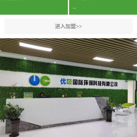
...
进入加盟>>
公司实力香港企业公司、
专利保护优势、双甲资质
企业（“室内环境净化治理
甲级施工资质”“室内环境
污染治理资质等级证
书”）、拥有多名高级《环
境工程高级工程师》室内
空气治理资格认证的治理
人员、掌握室内空气净化
治理实用技术和五项专利
技术、八项计算机软件著
作权登记证书等。研发实
力公司研发团队位于香港