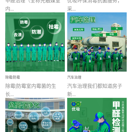
甲醛治理（全称光触媒室
优吸环保消毒抗菌服务，
内...
采...
空气污染净化治理）工业
用行业公认奥维牌消毒
文明的进步，创造了多姿
液，具备杀死人体冠状病
多彩的家居产品和生活情
毒的功效，杀菌率
调，但也带来了以甲醛为
99.99%。相对于传统消毒
首的室内...
液来说，无...
除霉|防霉
汽车治理
除霉|防霉室内霉菌的生
汽车治理我们都知道房子
长...
新...
受温度、湿度、基质养
装修完会有甲醛，其实汽
分、通风四个条件影响，
车的甲醛超标问题更为严