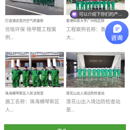
乐寓 深圳市安居乐寓
址：广州市南沙区海滨路
程序；生产车间为优吸总
为深圳安居集团旗下城...
南沙珠江湾江门市蓬江区
可以介绍下你们的产品么
部和全国分支机构生产光
打造酒店室内空气质量新
香港科技大学广州校区除
禾...
触媒、净醛王、祛味剂等
标杆——优吸环保·标杆之
甲醛项目圆满完成
优吸环保·除甲醛工程案
工程案例名称：香港科技
优吸系列产品，保质保量
作：东莞美豪雅致酒店室
内空气治理工程纪实
例...
大...
完成生产任务，确保全国
各分支机构的日常产品需
求。资质优势团队优势分
【东莞美豪雅致酒店】室
学广州校区室内空气治
支优势优吸环保是一棵正
内空气治理项目东莞美豪
理 工程案例地址：广
茁壮成长的树，只要我们
雅致酒店 东莞美豪雅
州南沙区·香港科技大学(广
人人都爱护她、珍惜她、
致酒店是为中高端人士...
州)校区 工程案...
她将越来越枝繁叶茂，终
珠海横琴新区人民法院室
莲花山出入境边防检查站
将会成为一棵参天大树！
内除甲醛空气治理项目
室内除甲醛空气治理项目
施工名称：珠海横琴新区
莲花山出入境边防检查站
优吸环保截止2020年拥有
人...
是...
全国600家网点分支机构。