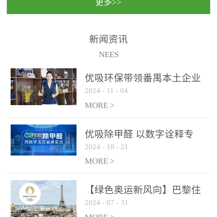
更多>>
民法院室内除甲醛空气治
国家通过设在对外开放口
理项目施工单位：优吸环
岸的出入境边防检查机关
保施工日期：2020年1月珠
（及各出入境边防检查
新闻资讯
海横琴新区人民法院，座
站），依法对出入境人
NEES
落...
员、交通工具...
优吸环保带领番禺本​土企业
2024
-
11
-
04
勇敢破局向“新”
MORE >
优吸除甲醛 以数字诠释专
2024
-
10
-
21
业，尽显除醛品牌实力！
MORE >
【绿色奥运新风向】巴黎住
2024
-
07
-
31
宿风波：优吸环保共建健康