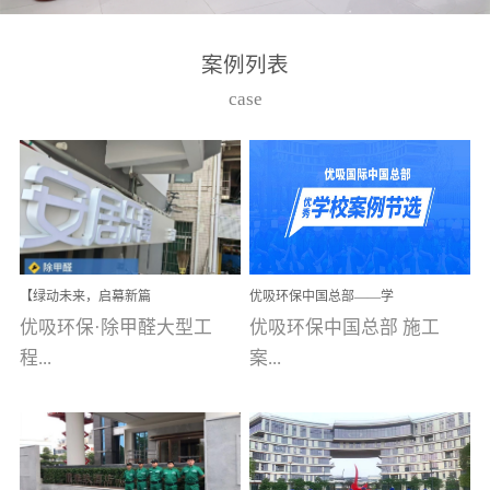
湾仔，有一支拥有高素质
高技能的团队。汇聚了众
案例列表
多的行业专家学者，攻克
case
了众多行业技术难题，并
取得了多项产品技术专利
和多项国家版权局著作
权，获得高新技术企业称
号。生产优势自主生产自
给自足，优吸公司于2015
【绿动未来，启幕新篇
优吸环保中国总部——学
在广州番禺区成功建立产
章】优吸环保中标深圳安
校施工案例(节选)
优吸环保·除甲醛大型工
优吸环保中国总部 施工
品线生产基地，工厂拥有
居乐寓，超大型工装室内
空气治理项目顺利启航，
程...
案...
自动化生产设备和成熟的
匠心筑就健康空间！
生产制作工艺流程。严格
选择源头源材料、严控产
案例【深圳安居乐寓】室
例(学校工装节选)广州南沙
品质量，我们每一批的生
内空气治理项目深圳安居
小学(珠江湾校区)项目地
产产品都经过严格的质检