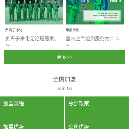
温暖潮湿、营养物质多、
重。汽车的空间范围小，
通风缓慢的空间最易滋生
配件、皮具、装饰多，这
大量霉菌的...
些都是汽...
负离子净化
甲醛检测
负离子净化无论是居家、
室内空气检测服务为什么
住...
选...
更多>>
宿、办公还是各类社会活
择上门检测?☑ 上门检测执
全国加盟
动，人类长时间停留的室
行国家规定的标准检测方
内空间都有整体消毒的需
法，空气采样量准确，检
Join Us
要。因为空间内人流携带
测结果可靠，远胜于其他
的、空气...
检测...
加盟流程
总部政策
加盟优势
公司优势