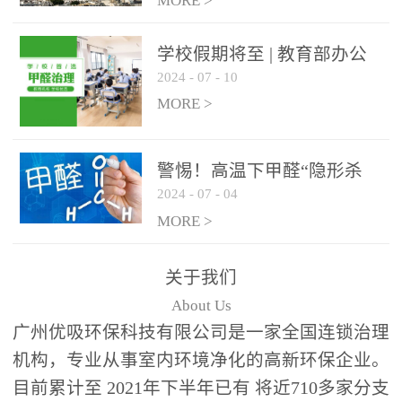
绿色家居
MORE >
学校假期将至 | 教育部办公
2024
-
07
-
10
厅关于加强学校新建校舍室
内空气质量管理通知
MORE >
警惕！高温下甲醛“隐形杀
2024
-
07
-
04
手”来袭，你的家安全吗？
MORE >
关于我们
About Us
广州优吸环保科技有限公司是一家全国连锁治理
机构，专业从事室内环境净化的高新环保企业。
目前累计至 2021年下半年已有 将近710多家分支