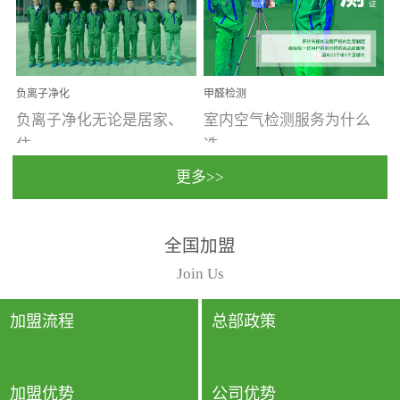
温暖潮湿、营养物质多、
重。汽车的空间范围小，
通风缓慢的空间最易滋生
配件、皮具、装饰多，这
大量霉菌的...
些都是汽...
负离子净化
甲醛检测
负离子净化无论是居家、
室内空气检测服务为什么
住...
选...
更多>>
宿、办公还是各类社会活
择上门检测?☑ 上门检测执
全国加盟
动，人类长时间停留的室
行国家规定的标准检测方
内空间都有整体消毒的需
法，空气采样量准确，检
Join Us
要。因为空间内人流携带
测结果可靠，远胜于其他
的、空气...
检测...
加盟流程
总部政策
加盟优势
公司优势