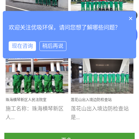
乐寓 深圳市安居乐寓
址：广州市南沙区海滨路
程序；生产车间为优吸总
为深圳安居集团旗下城...
南沙珠江湾江门市蓬江区
可以介绍下你们的产品么
部和全国分支机构生产光
×
打造酒店室内空气质量新
香港科技大学广州校区除
禾...
触媒、净醛王、祛味剂等
欢迎关注优吸环保，请问您想了解哪些问题？
标杆——优吸环保·标杆之
甲醛项目圆满完成
优吸环保·除甲醛工程案
工程案例名称：香港科技
优吸系列产品，保质保量
作：东莞美豪雅致酒店室
内空气治理工程纪实
例...
大...
完成生产任务，确保全国
现在咨询
稍后再说
各分支机构的日常产品需
求。资质优势团队优势分
【东莞美豪雅致酒店】室
学广州校区室内空气治
支优势优吸环保是一棵正
内空气治理项目东莞美豪
理 工程案例地址：广
茁壮成长的树，只要我们
雅致酒店 东莞美豪雅
州南沙区·香港科技大学(广
人人都爱护她、珍惜她、
致酒店是为中高端人士...
州)校区 工程案...
她将越来越枝繁叶茂，终
珠海横琴新区人民法院室
莲花山出入境边防检查站
将会成为一棵参天大树！
内除甲醛空气治理项目
室内除甲醛空气治理项目
施工名称：珠海横琴新区
莲花山出入境边防检查站
优吸环保截止2020年拥有
人...
是...
全国600家网点分支机构。