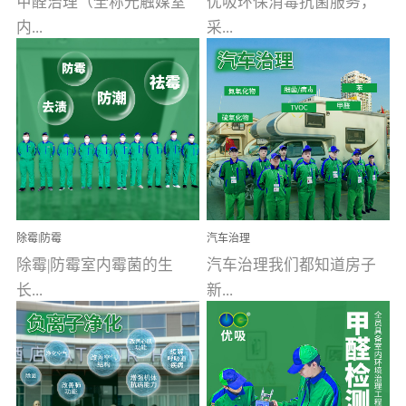
甲醛治理（全称光触媒室
优吸环保消毒抗菌服务，
内...
采...
空气污染净化治理）工业
用行业公认奥维牌消毒
文明的进步，创造了多姿
液，具备杀死人体冠状病
多彩的家居产品和生活情
毒的功效，杀菌率
调，但也带来了以甲醛为
99.99%。相对于传统消毒
首的室内...
液来说，无...
除霉|防霉
汽车治理
除霉|防霉室内霉菌的生
汽车治理我们都知道房子
长...
新...
受温度、湿度、基质养
装修完会有甲醛，其实汽
分、通风四个条件影响，
车的甲醛超标问题更为严