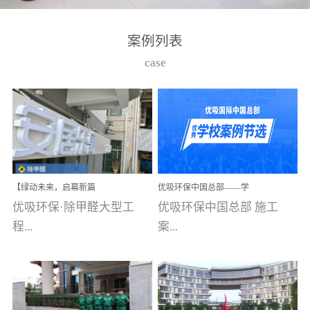
湾仔，有一支拥有高素质
高技能的团队。汇聚了众
案例列表
多的行业专家学者，攻克
case
了众多行业技术难题，并
取得了多项产品技术专利
和多项国家版权局著作
权，获得高新技术企业称
号。生产优势自主生产自
给自足，优吸公司于2015
【绿动未来，启幕新篇
优吸环保中国总部——学
在广州番禺区成功建立产
章】优吸环保中标深圳安
校施工案例(节选)
优吸环保·除甲醛大型工
优吸环保中国总部 施工
品线生产基地，工厂拥有
居乐寓，超大型工装室内
空气治理项目顺利启航，
程...
案...
自动化生产设备和成熟的
匠心筑就健康空间！
生产制作工艺流程。严格
选择源头源材料、严控产
案例【深圳安居乐寓】室
例(学校工装节选)广州南沙
品质量，我们每一批的生
内空气治理项目深圳安居
小学(珠江湾校区)项目地
产产品都经过严格的质检