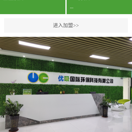
...
进入加盟>>
公司实力香港企业公司、
专利保护优势、双甲资质
企业（“室内环境净化治理
甲级施工资质”“室内环境
污染治理资质等级证
书”）、拥有多名高级《环
境工程高级工程师》室内
空气治理资格认证的治理
人员、掌握室内空气净化
治理实用技术和五项专利
技术、八项计算机软件著
作权登记证书等。研发实
力公司研发团队位于香港