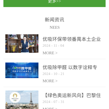
更多>>
民法院室内除甲醛空气治
国家通过设在对外开放口
理项目施工单位：优吸环
岸的出入境边防检查机关
保施工日期：2020年1月珠
（及各出入境边防检查
新闻资讯
海横琴新区人民法院，座
站），依法对出入境人
NEES
落...
员、交通工具...
优吸环保带领番禺本​土企业
2024
-
11
-
04
勇敢破局向“新”
MORE >
优吸除甲醛 以数字诠释专
2024
-
10
-
21
业，尽显除醛品牌实力！
MORE >
【绿色奥运新风向】巴黎住
2024
-
07
-
31
宿风波：优吸环保共建健康