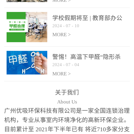
绿色家居
MORE >
学校假期将至 | 教育部办公
2024
-
07
-
10
厅关于加强学校新建校舍室
内空气质量管理通知
MORE >
警惕！高温下甲醛“隐形杀
2024
-
07
-
04
手”来袭，你的家安全吗？
MORE >
关于我们
About Us
广州优吸环保科技有限公司是一家全国连锁治理
机构，专业从事室内环境净化的高新环保企业。
目前累计至 2021年下半年已有 将近710多家分支