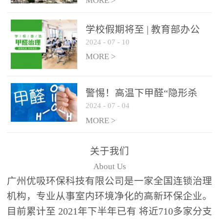
绿色家居
MORE >
学校假期将至 | 教育部办公
2024
-
07
-
10
厅关于加强学校新建校舍室
内空气质量管理通知
MORE >
警惕！高温下甲醛“隐形杀
2024
-
07
-
04
手”来袭，你的家安全吗？
MORE >
关于我们
About Us
广州优吸环保科技有限公司是一家全国连锁治理
机构，专业从事室内环境净化的高新环保企业。
目前累计至 2021年下半年已有 将近710多家分支