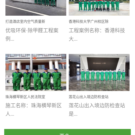
乐寓 深圳市安居乐寓
址：广州市南沙区海滨路
程序；生产车间为优吸总
为深圳安居集团旗下城...
南沙珠江湾江门市蓬江区
部和全国分支机构生产光
打造酒店室内空气质量新
香港科技大学广州校区除
禾...
触媒、净醛王、祛味剂等
标杆——优吸环保·标杆之
甲醛项目圆满完成
优吸环保·除甲醛工程案
工程案例名称：香港科技
优吸系列产品，保质保量
作：东莞美豪雅致酒店室
内空气治理工程纪实
例...
大...
完成生产任务，确保全国
各分支机构的日常产品需
求。资质优势团队优势分
【东莞美豪雅致酒店】室
学广州校区室内空气治
支优势优吸环保是一棵正
内空气治理项目东莞美豪
理 工程案例地址：广
茁壮成长的树，只要我们
雅致酒店 东莞美豪雅
州南沙区·香港科技大学(广
人人都爱护她、珍惜她、
致酒店是为中高端人士...
州)校区 工程案...
她将越来越枝繁叶茂，终
珠海横琴新区人民法院室
莲花山出入境边防检查站
将会成为一棵参天大树！
内除甲醛空气治理项目
室内除甲醛空气治理项目
施工名称：珠海横琴新区
莲花山出入境边防检查站
优吸环保截止2020年拥有
人...
是...
全国600家网点分支机构。