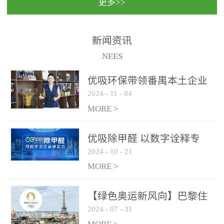
更多>>
民法院室内除甲醛空气治
国家通过设在对外开放口
理项目施工单位：优吸环
岸的出入境边防检查机关
保施工日期：2020年1月珠
（及各出入境边防检查
新闻资讯
海横琴新区人民法院，座
站），依法对出入境人
NEES
落...
员、交通工具...
优吸环保带领番禺本​土企业
2024
-
11
-
04
勇敢破局向“新”
MORE >
优吸除甲醛 以数字诠释专
2024
-
10
-
21
业，尽显除醛品牌实力！
MORE >
【绿色奥运新风向】巴黎住
2024
-
07
-
31
宿风波：优吸环保共建健康