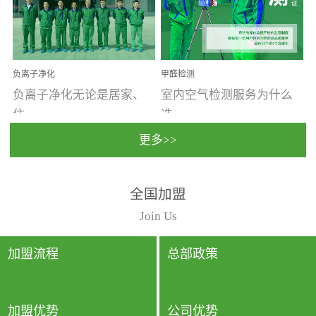
温暖潮湿、营养物质多、
重。汽车的空间范围小，
通风缓慢的空间最易滋生
配件、皮具、装饰多，这
大量霉菌的...
些都是汽...
负离子净化
甲醛检测
负离子净化无论是居家、
室内空气检测服务为什么
住...
选...
更多>>
宿、办公还是各类社会活
择上门检测?☑ 上门检测执
全国加盟
动，人类长时间停留的室
行国家规定的标准检测方
内空间都有整体消毒的需
法，空气采样量准确，检
Join Us
要。因为空间内人流携带
测结果可靠，远胜于其他
的、空气...
检测...
加盟流程
总部政策
加盟优势
公司优势