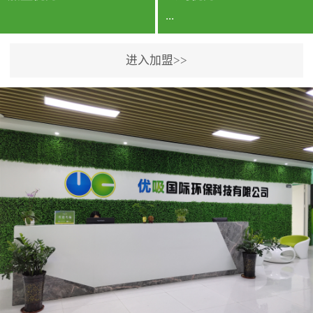
...
进入加盟>>
公司实力香港企业公司、
专利保护优势、双甲资质
企业（“室内环境净化治理
甲级施工资质”“室内环境
污染治理资质等级证
书”）、拥有多名高级《环
境工程高级工程师》室内
空气治理资格认证的治理
人员、掌握室内空气净化
治理实用技术和五项专利
技术、八项计算机软件著
作权登记证书等。研发实
力公司研发团队位于香港