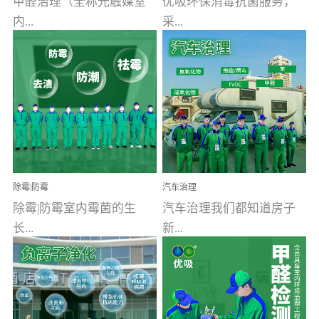
甲醛治理（全称光触媒室
优吸环保消毒抗菌服务，
内...
采...
空气污染净化治理）工业
用行业公认奥维牌消毒
文明的进步，创造了多姿
液，具备杀死人体冠状病
多彩的家居产品和生活情
毒的功效，杀菌率
调，但也带来了以甲醛为
99.99%。相对于传统消毒
首的室内...
液来说，无...
除霉|防霉
汽车治理
除霉|防霉室内霉菌的生
汽车治理我们都知道房子
长...
新...
受温度、湿度、基质养
装修完会有甲醛，其实汽
分、通风四个条件影响，
车的甲醛超标问题更为严