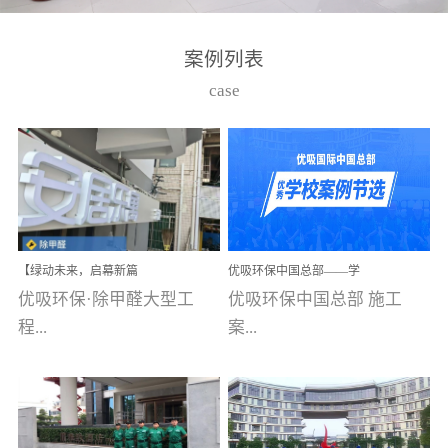
湾仔，有一支拥有高素质
高技能的团队。汇聚了众
案例列表
多的行业专家学者，攻克
case
了众多行业技术难题，并
取得了多项产品技术专利
和多项国家版权局著作
权，获得高新技术企业称
号。生产优势自主生产自
给自足，优吸公司于2015
【绿动未来，启幕新篇
优吸环保中国总部——学
在广州番禺区成功建立产
章】优吸环保中标深圳安
校施工案例(节选)
优吸环保·除甲醛大型工
优吸环保中国总部 施工
品线生产基地，工厂拥有
居乐寓，超大型工装室内
空气治理项目顺利启航，
程...
案...
自动化生产设备和成熟的
匠心筑就健康空间！
生产制作工艺流程。严格
选择源头源材料、严控产
案例【深圳安居乐寓】室
例(学校工装节选)广州南沙
品质量，我们每一批的生
内空气治理项目深圳安居
小学(珠江湾校区)项目地
产产品都经过严格的质检