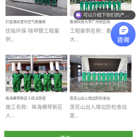
乐寓 深圳市安居乐寓
址：广州市南沙区海滨路
程序；生产车间为优吸总
为深圳安居集团旗下城...
南沙珠江湾江门市蓬江区
可以介绍下你们的产品么
部和全国分支机构生产光
打造酒店室内空气质量新
香港科技大学广州校区除
禾...
触媒、净醛王、祛味剂等
标杆——优吸环保·标杆之
甲醛项目圆满完成
优吸环保·除甲醛工程案
工程案例名称：香港科技
优吸系列产品，保质保量
作：东莞美豪雅致酒店室
内空气治理工程纪实
例...
大...
完成生产任务，确保全国
各分支机构的日常产品需
求。资质优势团队优势分
【东莞美豪雅致酒店】室
学广州校区室内空气治
支优势优吸环保是一棵正
内空气治理项目东莞美豪
理 工程案例地址：广
茁壮成长的树，只要我们
雅致酒店 东莞美豪雅
州南沙区·香港科技大学(广
人人都爱护她、珍惜她、
致酒店是为中高端人士...
州)校区 工程案...
她将越来越枝繁叶茂，终
珠海横琴新区人民法院室
莲花山出入境边防检查站
将会成为一棵参天大树！
内除甲醛空气治理项目
室内除甲醛空气治理项目
施工名称：珠海横琴新区
莲花山出入境边防检查站
优吸环保截止2020年拥有
人...
是...
全国600家网点分支机构。