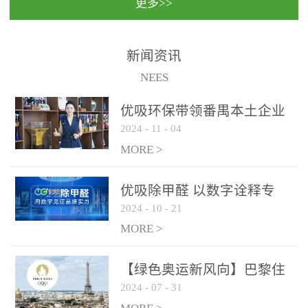
更多>>
民法院室内除甲醛空气治
国家通过设在对外开放口
理项目施工单位：优吸环
岸的出入境边防检查机关
保施工日期：2020年1月珠
（及各出入境边防检查
新闻资讯
海横琴新区人民法院，座
站），依法对出入境人
NEES
落...
员、交通工具...
优吸环保带领番禺本​土企业
2024
-
11
-
04
勇敢破局向“新”
MORE >
优吸除甲醛 以数字诠释专
2024
-
10
-
21
业，尽显除醛品牌实力！
MORE >
【绿色奥运新风向】巴黎住
2024
-
07
-
31
宿风波：优吸环保共建健康