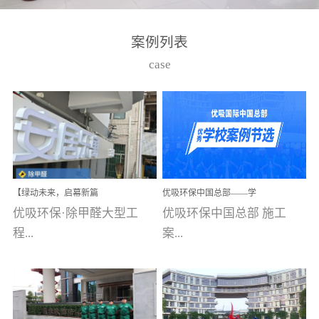
湾仔，有一支拥有高素质
高技能的团队。汇聚了众
案例列表
多的行业专家学者，攻克
case
了众多行业技术难题，并
取得了多项产品技术专利
和多项国家版权局著作
权，获得高新技术企业称
号。生产优势自主生产自
给自足，优吸公司于2015
【绿动未来，启幕新篇
优吸环保中国总部——学
在广州番禺区成功建立产
章】优吸环保中标深圳安
校施工案例(节选)
优吸环保·除甲醛大型工
优吸环保中国总部 施工
品线生产基地，工厂拥有
居乐寓，超大型工装室内
空气治理项目顺利启航，
程...
案...
自动化生产设备和成熟的
匠心筑就健康空间！
生产制作工艺流程。严格
选择源头源材料、严控产
案例【深圳安居乐寓】室
例(学校工装节选)广州南沙
品质量，我们每一批的生
内空气治理项目深圳安居
小学(珠江湾校区)项目地
产产品都经过严格的质检