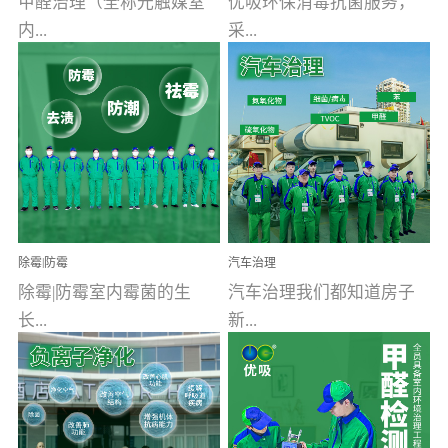
甲醛治理（全称光触媒室
优吸环保消毒抗菌服务，
内...
采...
空气污染净化治理）工业
用行业公认奥维牌消毒
文明的进步，创造了多姿
液，具备杀死人体冠状病
多彩的家居产品和生活情
毒的功效，杀菌率
调，但也带来了以甲醛为
99.99%。相对于传统消毒
首的室内...
液来说，无...
除霉|防霉
汽车治理
除霉|防霉室内霉菌的生
汽车治理我们都知道房子
长...
新...
受温度、湿度、基质养
装修完会有甲醛，其实汽
分、通风四个条件影响，
车的甲醛超标问题更为严