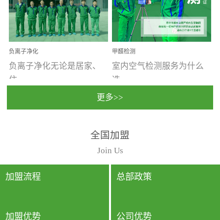
温暖潮湿、营养物质多、
重。汽车的空间范围小，
通风缓慢的空间最易滋生
配件、皮具、装饰多，这
大量霉菌的...
些都是汽...
负离子净化
甲醛检测
负离子净化无论是居家、
室内空气检测服务为什么
住...
选...
更多>>
宿、办公还是各类社会活
择上门检测?☑ 上门检测执
全国加盟
动，人类长时间停留的室
行国家规定的标准检测方
内空间都有整体消毒的需
法，空气采样量准确，检
Join Us
要。因为空间内人流携带
测结果可靠，远胜于其他
的、空气...
检测...
加盟流程
总部政策
加盟优势
公司优势