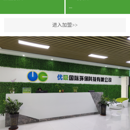
...
进入加盟>>
公司实力香港企业公司、
专利保护优势、双甲资质
企业（“室内环境净化治理
甲级施工资质”“室内环境
污染治理资质等级证
书”）、拥有多名高级《环
境工程高级工程师》室内
空气治理资格认证的治理
人员、掌握室内空气净化
治理实用技术和五项专利
技术、八项计算机软件著
作权登记证书等。研发实
力公司研发团队位于香港