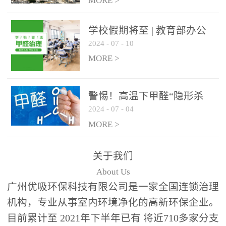
绿色家居
MORE >
学校假期将至 | 教育部办公
2024
-
07
-
10
厅关于加强学校新建校舍室
内空气质量管理通知
MORE >
警惕！高温下甲醛“隐形杀
2024
-
07
-
04
手”来袭，你的家安全吗？
MORE >
关于我们
About Us
广州优吸环保科技有限公司是一家全国连锁治理
机构，专业从事室内环境净化的高新环保企业。
目前累计至 2021年下半年已有 将近710多家分支