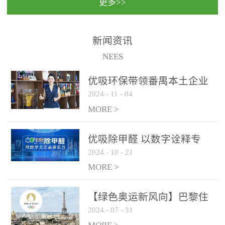
更多>>
民法院室内除甲醛空气治
国家通过设在对外开放口
理项目施工单位：优吸环
岸的出入境边防检查机关
保施工日期：2020年1月珠
（及各出入境边防检查
新闻资讯
海横琴新区人民法院，座
站），依法对出入境人
NEES
落...
员、交通工具...
优吸环保带领番禺本​土企业
2024
-
11
-
04
勇敢破局向“新”
MORE >
优吸除甲醛 以数字诠释专
2024
-
10
-
21
业，尽显除醛品牌实力！
MORE >
【绿色奥运新风向】巴黎住
2024
-
07
-
31
宿风波：优吸环保共建健康