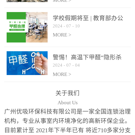
绿色家居
MORE >
学校假期将至 | 教育部办公
2024
-
07
-
10
厅关于加强学校新建校舍室
内空气质量管理通知
MORE >
警惕！高温下甲醛“隐形杀
2024
-
07
-
04
手”来袭，你的家安全吗？
MORE >
关于我们
About Us
广州优吸环保科技有限公司是一家全国连锁治理
机构，专业从事室内环境净化的高新环保企业。
目前累计至 2021年下半年已有 将近710多家分支