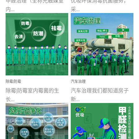
甲醛治理（全称光触媒室
优吸环保消毒抗菌服务，
内...
采...
空气污染净化治理）工业
用行业公认奥维牌消毒
文明的进步，创造了多姿
液，具备杀死人体冠状病
多彩的家居产品和生活情
毒的功效，杀菌率
调，但也带来了以甲醛为
99.99%。相对于传统消毒
首的室内...
液来说，无...
除霉|防霉
汽车治理
除霉|防霉室内霉菌的生
汽车治理我们都知道房子
长...
新...
受温度、湿度、基质养
装修完会有甲醛，其实汽
分、通风四个条件影响，
车的甲醛超标问题更为严