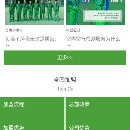
温暖潮湿、营养物质多、
重。汽车的空间范围小，
通风缓慢的空间最易滋生
配件、皮具、装饰多，这
大量霉菌的...
些都是汽...
负离子净化
甲醛检测
负离子净化无论是居家、
室内空气检测服务为什么
住...
选...
更多>>
宿、办公还是各类社会活
择上门检测?☑ 上门检测执
全国加盟
动，人类长时间停留的室
行国家规定的标准检测方
内空间都有整体消毒的需
法，空气采样量准确，检
Join Us
要。因为空间内人流携带
测结果可靠，远胜于其他
的、空气...
检测...
加盟流程
总部政策
加盟优势
公司优势