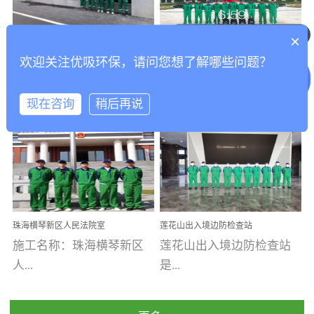
乐寓 深圳市安居乐寓
址：广州市南沙区海滨路
程序；生产车间为优吸总
为深圳安居集团旗下城...
南沙珠江湾江门市蓬江区
可以介绍下你们的产品么
部和全国分支机构生产光
×
打造酒店室内空气质量新
香港科技大学广州校区除
禾...
触媒、净醛王、祛味剂等
欢迎关注优吸环保，请问您想了解哪些问题？
标杆——优吸环保·标杆之
甲醛项目圆满完成
优吸环保·除甲醛工程案
工程案例名称：香港科技
优吸系列产品，保质保量
作：东莞美豪雅致酒店室
内空气治理工程纪实
例...
大...
完成生产任务，确保全国
现在咨询
稍后再说
各分支机构的日常产品需
求。资质优势团队优势分
【东莞美豪雅致酒店】室
学广州校区室内空气治
支优势优吸环保是一棵正
内空气治理项目东莞美豪
理 工程案例地址：广
茁壮成长的树，只要我们
雅致酒店 东莞美豪雅
州南沙区·香港科技大学(广
人人都爱护她、珍惜她、
致酒店是为中高端人士...
州)校区 工程案...
她将越来越枝繁叶茂，终
珠海横琴新区人民法院室
莲花山出入境边防检查站
将会成为一棵参天大树！
内除甲醛空气治理项目
室内除甲醛空气治理项目
施工名称：珠海横琴新区
莲花山出入境边防检查站
优吸环保截止2020年拥有
人...
是...
全国600家网点分支机构。