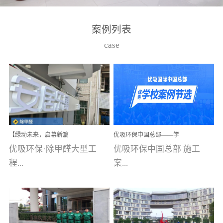
湾仔，有一支拥有高素质
高技能的团队。汇聚了众
案例列表
多的行业专家学者，攻克
case
了众多行业技术难题，并
取得了多项产品技术专利
和多项国家版权局著作
权，获得高新技术企业称
号。生产优势自主生产自
给自足，优吸公司于2015
【绿动未来，启幕新篇
优吸环保中国总部——学
在广州番禺区成功建立产
章】优吸环保中标深圳安
校施工案例(节选)
优吸环保·除甲醛大型工
优吸环保中国总部 施工
品线生产基地，工厂拥有
居乐寓，超大型工装室内
空气治理项目顺利启航，
程...
案...
自动化生产设备和成熟的
匠心筑就健康空间！
生产制作工艺流程。严格
选择源头源材料、严控产
案例【深圳安居乐寓】室
例(学校工装节选)广州南沙
品质量，我们每一批的生
内空气治理项目深圳安居
小学(珠江湾校区)项目地
产产品都经过严格的质检