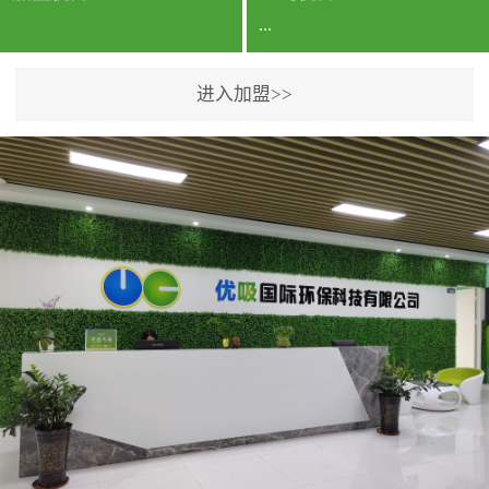
...
进入加盟>>
公司实力香港企业公司、
专利保护优势、双甲资质
企业（“室内环境净化治理
甲级施工资质”“室内环境
污染治理资质等级证
书”）、拥有多名高级《环
境工程高级工程师》室内
空气治理资格认证的治理
人员、掌握室内空气净化
治理实用技术和五项专利
技术、八项计算机软件著
作权登记证书等。研发实
力公司研发团队位于香港