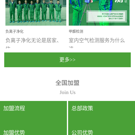
温暖潮湿、营养物质多、
重。汽车的空间范围小，
通风缓慢的空间最易滋生
配件、皮具、装饰多，这
大量霉菌的...
些都是汽...
负离子净化
甲醛检测
负离子净化无论是居家、
室内空气检测服务为什么
住...
选...
更多>>
宿、办公还是各类社会活
择上门检测?☑ 上门检测执
全国加盟
动，人类长时间停留的室
行国家规定的标准检测方
内空间都有整体消毒的需
法，空气采样量准确，检
Join Us
要。因为空间内人流携带
测结果可靠，远胜于其他
的、空气...
检测...
加盟流程
总部政策
加盟优势
公司优势