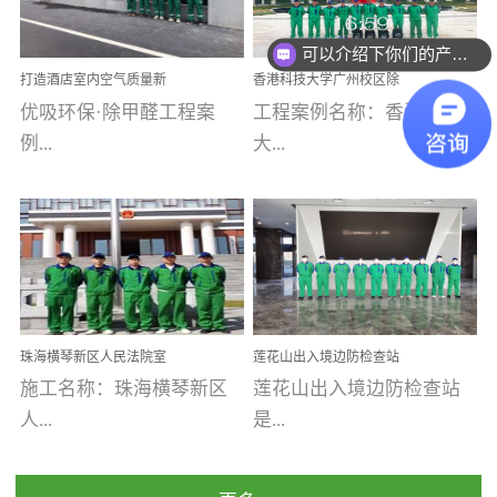
可以介绍下你们的产品么
乐寓 深圳市安居乐寓
址：广州市南沙区海滨路
程序；生产车间为优吸总
为深圳安居集团旗下城...
南沙珠江湾江门市蓬江区
部和全国分支机构生产光
你们是怎么收费的呢
打造酒店室内空气质量新
香港科技大学广州校区除
禾...
触媒、净醛王、祛味剂等
标杆——优吸环保·标杆之
甲醛项目圆满完成
优吸环保·除甲醛工程案
工程案例名称：香港科技
优吸系列产品，保质保量
作：东莞美豪雅致酒店室
内空气治理工程纪实
例...
大...
完成生产任务，确保全国
各分支机构的日常产品需
求。资质优势团队优势分
【东莞美豪雅致酒店】室
学广州校区室内空气治
支优势优吸环保是一棵正
内空气治理项目东莞美豪
理 工程案例地址：广
茁壮成长的树，只要我们
雅致酒店 东莞美豪雅
州南沙区·香港科技大学(广
人人都爱护她、珍惜她、
致酒店是为中高端人士...
州)校区 工程案...
她将越来越枝繁叶茂，终
珠海横琴新区人民法院室
莲花山出入境边防检查站
将会成为一棵参天大树！
内除甲醛空气治理项目
室内除甲醛空气治理项目
施工名称：珠海横琴新区
莲花山出入境边防检查站
优吸环保截止2020年拥有
人...
是...
全国600家网点分支机构。