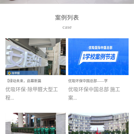
湾仔，有一支拥有高素质
高技能的团队。汇聚了众
案例列表
多的行业专家学者，攻克
case
了众多行业技术难题，并
取得了多项产品技术专利
和多项国家版权局著作
权，获得高新技术企业称
号。生产优势自主生产自
给自足，优吸公司于2015
【绿动未来，启幕新篇
优吸环保中国总部——学
在广州番禺区成功建立产
章】优吸环保中标深圳安
校施工案例(节选)
优吸环保·除甲醛大型工
优吸环保中国总部 施工
品线生产基地，工厂拥有
居乐寓，超大型工装室内
空气治理项目顺利启航，
程...
案...
自动化生产设备和成熟的
匠心筑就健康空间！
生产制作工艺流程。严格
选择源头源材料、严控产
案例【深圳安居乐寓】室
例(学校工装节选)广州南沙
品质量，我们每一批的生
内空气治理项目深圳安居
小学(珠江湾校区)项目地
产产品都经过严格的质检