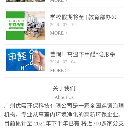
绿色家居
MORE >
学校假期将至 | 教育部办公
2024
-
07
-
10
厅关于加强学校新建校舍室
内空气质量管理通知
MORE >
警惕！高温下甲醛“隐形杀
2024
-
07
-
04
手”来袭，你的家安全吗？
MORE >
关于我们
About Us
广州优吸环保科技有限公司是一家全国连锁治理
机构，专业从事室内环境净化的高新环保企业。
目前累计至 2021年下半年已有 将近710多家分支