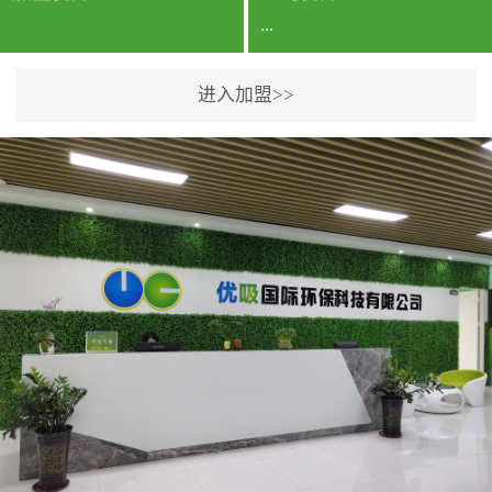
...
进入加盟>>
公司实力香港企业公司、
专利保护优势、双甲资质
企业（“室内环境净化治理
甲级施工资质”“室内环境
污染治理资质等级证
书”）、拥有多名高级《环
境工程高级工程师》室内
空气治理资格认证的治理
人员、掌握室内空气净化
治理实用技术和五项专利
技术、八项计算机软件著
作权登记证书等。研发实
力公司研发团队位于香港