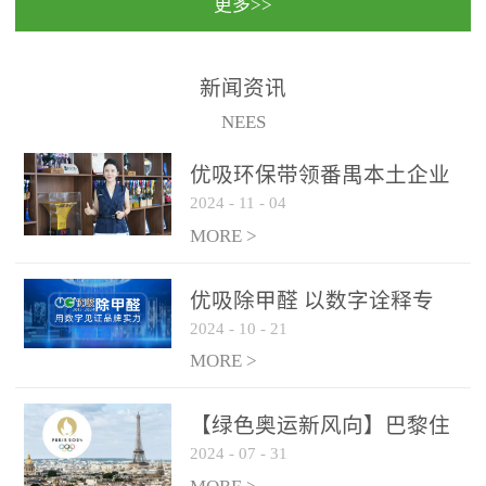
更多>>
民法院室内除甲醛空气治
国家通过设在对外开放口
理项目施工单位：优吸环
岸的出入境边防检查机关
保施工日期：2020年1月珠
（及各出入境边防检查
新闻资讯
海横琴新区人民法院，座
站），依法对出入境人
NEES
落...
员、交通工具...
优吸环保带领番禺本​土企业
2024
-
11
-
04
勇敢破局向“新”
MORE >
优吸除甲醛 以数字诠释专
2024
-
10
-
21
业，尽显除醛品牌实力！
MORE >
【绿色奥运新风向】巴黎住
2024
-
07
-
31
宿风波：优吸环保共建健康