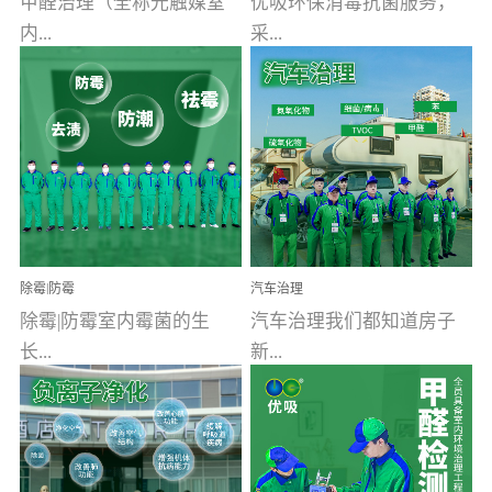
甲醛治理（全称光触媒室
优吸环保消毒抗菌服务，
内...
采...
空气污染净化治理）工业
用行业公认奥维牌消毒
文明的进步，创造了多姿
液，具备杀死人体冠状病
多彩的家居产品和生活情
毒的功效，杀菌率
调，但也带来了以甲醛为
99.99%。相对于传统消毒
首的室内...
液来说，无...
除霉|防霉
汽车治理
除霉|防霉室内霉菌的生
汽车治理我们都知道房子
长...
新...
受温度、湿度、基质养
装修完会有甲醛，其实汽
分、通风四个条件影响，
车的甲醛超标问题更为严