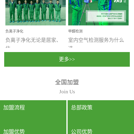
温暖潮湿、营养物质多、
重。汽车的空间范围小，
通风缓慢的空间最易滋生
配件、皮具、装饰多，这
大量霉菌的...
些都是汽...
负离子净化
甲醛检测
负离子净化无论是居家、
室内空气检测服务为什么
住...
选...
更多>>
宿、办公还是各类社会活
择上门检测?☑ 上门检测执
全国加盟
动，人类长时间停留的室
行国家规定的标准检测方
内空间都有整体消毒的需
法，空气采样量准确，检
Join Us
要。因为空间内人流携带
测结果可靠，远胜于其他
的、空气...
检测...
加盟流程
总部政策
加盟优势
公司优势