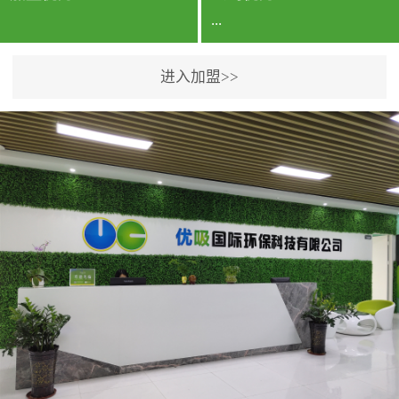
...
进入加盟>>
公司实力香港企业公司、
专利保护优势、双甲资质
企业（“室内环境净化治理
甲级施工资质”“室内环境
污染治理资质等级证
书”）、拥有多名高级《环
境工程高级工程师》室内
空气治理资格认证的治理
人员、掌握室内空气净化
治理实用技术和五项专利
技术、八项计算机软件著
作权登记证书等。研发实
力公司研发团队位于香港