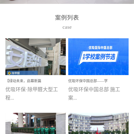
湾仔，有一支拥有高素质
高技能的团队。汇聚了众
案例列表
多的行业专家学者，攻克
case
了众多行业技术难题，并
取得了多项产品技术专利
和多项国家版权局著作
权，获得高新技术企业称
号。生产优势自主生产自
给自足，优吸公司于2015
【绿动未来，启幕新篇
优吸环保中国总部——学
在广州番禺区成功建立产
章】优吸环保中标深圳安
校施工案例(节选)
优吸环保·除甲醛大型工
优吸环保中国总部 施工
品线生产基地，工厂拥有
居乐寓，超大型工装室内
空气治理项目顺利启航，
程...
案...
自动化生产设备和成熟的
匠心筑就健康空间！
生产制作工艺流程。严格
选择源头源材料、严控产
案例【深圳安居乐寓】室
例(学校工装节选)广州南沙
品质量，我们每一批的生
内空气治理项目深圳安居
小学(珠江湾校区)项目地
产产品都经过严格的质检