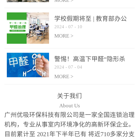
绿色家居
MORE >
学校假期将至 | 教育部办公
2024
-
07
-
10
厅关于加强学校新建校舍室
内空气质量管理通知
MORE >
警惕！高温下甲醛“隐形杀
2024
-
07
-
04
手”来袭，你的家安全吗？
MORE >
关于我们
About Us
广州优吸环保科技有限公司是一家全国连锁治理
机构，专业从事室内环境净化的高新环保企业。
目前累计至 2021年下半年已有 将近710多家分支