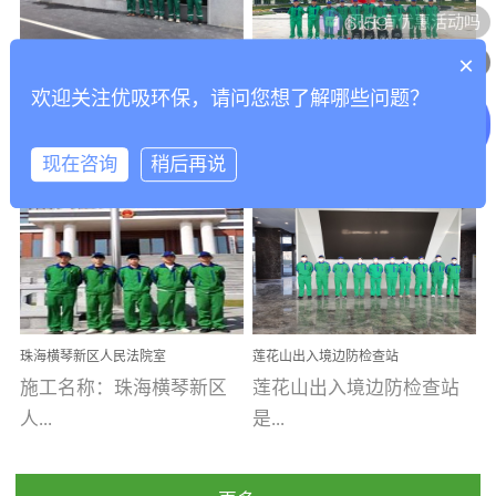
乐寓 深圳市安居乐寓
址：广州市南沙区海滨路
程序；生产车间为优吸总
为深圳安居集团旗下城...
南沙珠江湾江门市蓬江区
可以介绍下你们的产品么
部和全国分支机构生产光
×
打造酒店室内空气质量新
香港科技大学广州校区除
禾...
触媒、净醛王、祛味剂等
欢迎关注优吸环保，请问您想了解哪些问题？
标杆——优吸环保·标杆之
甲醛项目圆满完成
优吸环保·除甲醛工程案
工程案例名称：香港科技
优吸系列产品，保质保量
作：东莞美豪雅致酒店室
内空气治理工程纪实
例...
大...
完成生产任务，确保全国
现在咨询
稍后再说
各分支机构的日常产品需
求。资质优势团队优势分
【东莞美豪雅致酒店】室
学广州校区室内空气治
支优势优吸环保是一棵正
内空气治理项目东莞美豪
理 工程案例地址：广
茁壮成长的树，只要我们
雅致酒店 东莞美豪雅
州南沙区·香港科技大学(广
人人都爱护她、珍惜她、
致酒店是为中高端人士...
州)校区 工程案...
她将越来越枝繁叶茂，终
珠海横琴新区人民法院室
莲花山出入境边防检查站
将会成为一棵参天大树！
内除甲醛空气治理项目
室内除甲醛空气治理项目
施工名称：珠海横琴新区
莲花山出入境边防检查站
优吸环保截止2020年拥有
人...
是...
全国600家网点分支机构。