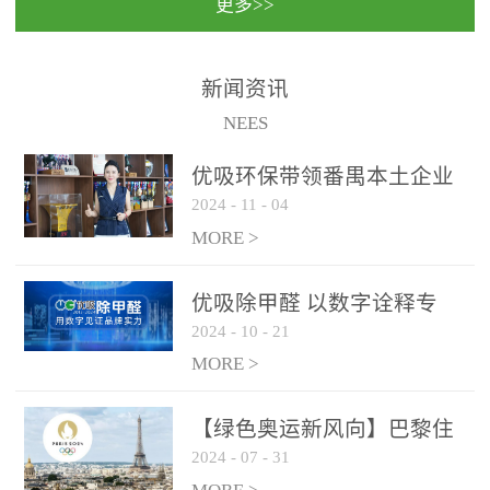
更多>>
民法院室内除甲醛空气治
国家通过设在对外开放口
理项目施工单位：优吸环
岸的出入境边防检查机关
保施工日期：2020年1月珠
（及各出入境边防检查
新闻资讯
海横琴新区人民法院，座
站），依法对出入境人
NEES
落...
员、交通工具...
优吸环保带领番禺本​土企业
2024
-
11
-
04
勇敢破局向“新”
MORE >
优吸除甲醛 以数字诠释专
2024
-
10
-
21
业，尽显除醛品牌实力！
MORE >
【绿色奥运新风向】巴黎住
2024
-
07
-
31
宿风波：优吸环保共建健康