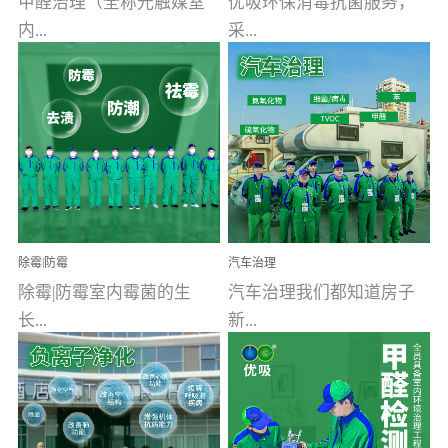
甲醛治理（全称光触媒室
优吸环保消毒抗菌服务，
内...
采...
空气污染净化治理）工业
用行业公认奥维牌消毒
文明的进步，创造了多姿
液，具备杀死人体冠状病
多彩的家居产品和生活情
毒的功效，杀菌率
调，但也带来了以甲醛为
99.99%。相对于传统消毒
首的室内...
液来说，无...
除霉|防霉
汽车治理
除霉|防霉室内霉菌的生
汽车治理我们都知道房子
长...
新...
受温度、湿度、基质养
装修完会有甲醛，其实汽
分、通风四个条件影响，
车的甲醛超标问题更为严