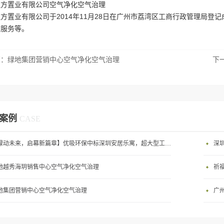
融方置业有限公司空气净化空气治理
方置业有限公司于2014年11月28日在广州市荔湾区工商行政管理局登
询服务等。
篇：
绿地集团营销中心空气净化空气治理
下
案例
CASE
【绿动未来，启幕新篇章】优吸环保中标深圳安居乐寓，超大型工装室内空气治理项目顺利启航，匠心筑就健康空间！
深
地越秀海玥销售中心空气净化空气治理
祈
地集团营销中心空气净化空气治理
广