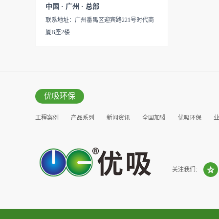
见产品说明手册产品类型：国
中国 · 广州 · 总部
的研发出治理甲醛的产品，而
产
联系地址：广州番禺区迎宾路221号时代商
我们的“醛博士”就担此重任。
厦B座2楼
主要功能：吸附异味应用范
围：室内、车内等使用方法：
见产品说明手册产品类型：国
产
优吸环保
工程案例
产品系列
新闻资讯
全国加盟
优吸环保
营销窗口
关注我们: