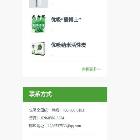
异味、甲醛之类的装修污染、
空气净化器是指能够吸附、分
...
细菌、过敏原等），可快速有
解或转化各种空气污染物（一
效去除挥发性有机物，有效提
般包括PM2.5、粉尘、花粉、
优吸“醛博士”
高空气清洁度的效果。主要功
异味、甲醛之类的装修污染、
空气净化器是指能够吸附、分
...
能：除甲醛/除异味/杀菌应用
细菌、过敏原等），可快速有
解或转化各种空气污染物（一
范围：家庭场所、办公室场
效去除挥发性有机物，有效提
般包括PM2.5、粉尘、花粉、
优吸纳米活性炭
所、使用方法：见产品说明手
高空气清洁度的效果。主要功
异味、甲醛之类的装修污染、
优吸环保的吉祥物是一只叫
...
册
能：除甲醛/除异味/杀菌应用
细菌、过敏原等），可快速有
“醛博士”的可爱青蛙，醛博士
范围：家庭场所、办公室场
效去除挥发性有机物，有效提
在甲醛领域是非常专业的一位
查看更多>>
所、使用方法：见产品说明手
高空气清洁度的效果。主要功
学者，对于甲醛的治理更是了
优吸纳米活性炭，是黑色粉末
册
能：除甲醛/除异味/杀菌应用
如指掌。家里放了“醛博士”可
状或块状、颗粒状、蜂窝状的
范围：家庭场所、办公室场
以辅助净化空气，醛博士一肚
联系方式
无定形碳，也有排列规整的晶
所、使用方法：见产品说明手
子的活性炭具有良好的吸附作
体碳。优吸活性炭具有较强的
册
用。放在车里不仅能装饰更能
吸附性，广泛应用于生产、生
优吸全国统一热线：400-888-0183
减轻车内的烟味或是其他异
活中。主要功能：吸附异味应
传真： 020-8582 5354
味，“醛博士”昭示着优吸在除
用范围：汽车、冰箱、食品
邮箱地址：1286537530@qq.com
甲醛方面的专业性和无可替代
柜、房间、鞋内等使用方法：
性。有博士的团队，才能更好