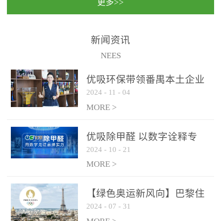
更多>>
民法院室内除甲醛空气治
国家通过设在对外开放口
理项目施工单位：优吸环
岸的出入境边防检查机关
保施工日期：2020年1月珠
（及各出入境边防检查
新闻资讯
海横琴新区人民法院，座
站），依法对出入境人
NEES
落...
员、交通工具...
优吸环保带领番禺本​土企业
2024
-
11
-
04
勇敢破局向“新”
MORE >
优吸除甲醛 以数字诠释专
2024
-
10
-
21
业，尽显除醛品牌实力！
MORE >
【绿色奥运新风向】巴黎住
2024
-
07
-
31
宿风波：优吸环保共建健康