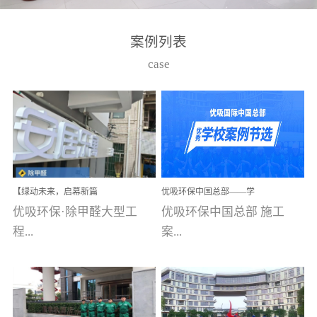
湾仔，有一支拥有高素质
高技能的团队。汇聚了众
案例列表
多的行业专家学者，攻克
case
了众多行业技术难题，并
取得了多项产品技术专利
和多项国家版权局著作
权，获得高新技术企业称
号。生产优势自主生产自
给自足，优吸公司于2015
【绿动未来，启幕新篇
优吸环保中国总部——学
在广州番禺区成功建立产
章】优吸环保中标深圳安
校施工案例(节选)
优吸环保·除甲醛大型工
优吸环保中国总部 施工
品线生产基地，工厂拥有
居乐寓，超大型工装室内
空气治理项目顺利启航，
程...
案...
自动化生产设备和成熟的
匠心筑就健康空间！
生产制作工艺流程。严格
选择源头源材料、严控产
案例【深圳安居乐寓】室
例(学校工装节选)广州南沙
品质量，我们每一批的生
内空气治理项目深圳安居
小学(珠江湾校区)项目地
产产品都经过严格的质检