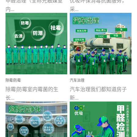
甲醛治理（全称光触媒室
优吸环保消毒抗菌服务，
内...
采...
空气污染净化治理）工业
用行业公认奥维牌消毒
文明的进步，创造了多姿
液，具备杀死人体冠状病
多彩的家居产品和生活情
毒的功效，杀菌率
调，但也带来了以甲醛为
99.99%。相对于传统消毒
首的室内...
液来说，无...
除霉|防霉
汽车治理
除霉|防霉室内霉菌的生
汽车治理我们都知道房子
长...
新...
受温度、湿度、基质养
装修完会有甲醛，其实汽
分、通风四个条件影响，
车的甲醛超标问题更为严