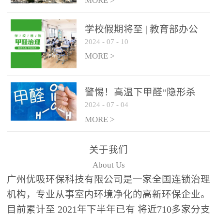
绿色家居
MORE >
学校假期将至 | 教育部办公
2024
-
07
-
10
厅关于加强学校新建校舍室
内空气质量管理通知
MORE >
警惕！高温下甲醛“隐形杀
2024
-
07
-
04
手”来袭，你的家安全吗？
MORE >
关于我们
About Us
广州优吸环保科技有限公司是一家全国连锁治理
机构，专业从事室内环境净化的高新环保企业。
目前累计至 2021年下半年已有 将近710多家分支