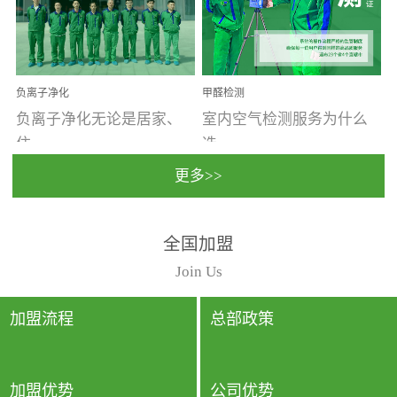
温暖潮湿、营养物质多、
重。汽车的空间范围小，
通风缓慢的空间最易滋生
配件、皮具、装饰多，这
大量霉菌的...
些都是汽...
负离子净化
甲醛检测
负离子净化无论是居家、
室内空气检测服务为什么
住...
选...
更多>>
宿、办公还是各类社会活
择上门检测?☑ 上门检测执
全国加盟
动，人类长时间停留的室
行国家规定的标准检测方
内空间都有整体消毒的需
法，空气采样量准确，检
Join Us
要。因为空间内人流携带
测结果可靠，远胜于其他
的、空气...
检测...
加盟流程
总部政策
加盟优势
公司优势