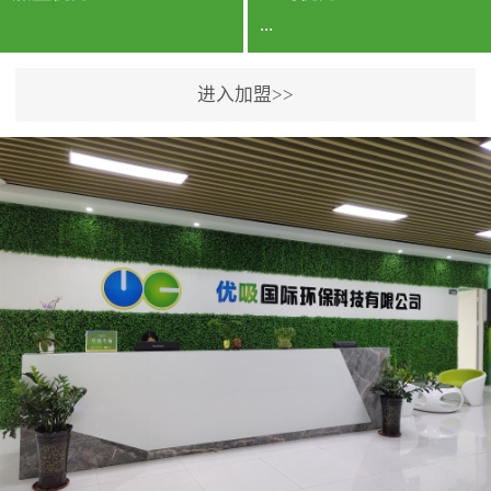
...
进入加盟>>
公司实力香港企业公司、
专利保护优势、双甲资质
企业（“室内环境净化治理
甲级施工资质”“室内环境
污染治理资质等级证
书”）、拥有多名高级《环
境工程高级工程师》室内
空气治理资格认证的治理
人员、掌握室内空气净化
治理实用技术和五项专利
技术、八项计算机软件著
作权登记证书等。研发实
力公司研发团队位于香港