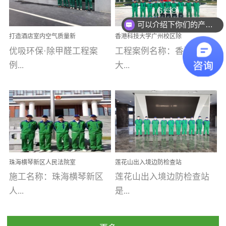
乐寓 深圳市安居乐寓
址：广州市南沙区海滨路
程序；生产车间为优吸总
可以介绍下你们的产品么
为深圳安居集团旗下城...
南沙珠江湾江门市蓬江区
部和全国分支机构生产光
你们是怎么收费的呢
打造酒店室内空气质量新
香港科技大学广州校区除
禾...
触媒、净醛王、祛味剂等
标杆——优吸环保·标杆之
甲醛项目圆满完成
优吸环保·除甲醛工程案
工程案例名称：香港科技
优吸系列产品，保质保量
作：东莞美豪雅致酒店室
内空气治理工程纪实
例...
大...
完成生产任务，确保全国
各分支机构的日常产品需
求。资质优势团队优势分
【东莞美豪雅致酒店】室
学广州校区室内空气治
支优势优吸环保是一棵正
内空气治理项目东莞美豪
理 工程案例地址：广
茁壮成长的树，只要我们
雅致酒店 东莞美豪雅
州南沙区·香港科技大学(广
人人都爱护她、珍惜她、
致酒店是为中高端人士...
州)校区 工程案...
她将越来越枝繁叶茂，终
珠海横琴新区人民法院室
莲花山出入境边防检查站
将会成为一棵参天大树！
内除甲醛空气治理项目
室内除甲醛空气治理项目
施工名称：珠海横琴新区
莲花山出入境边防检查站
优吸环保截止2020年拥有
人...
是...
全国600家网点分支机构。