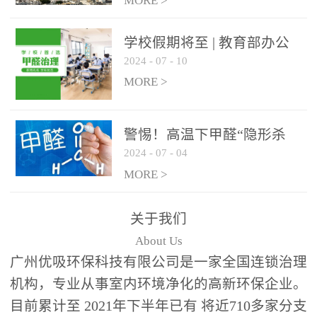
绿色家居
MORE >
学校假期将至 | 教育部办公
2024
-
07
-
10
厅关于加强学校新建校舍室
内空气质量管理通知
MORE >
警惕！高温下甲醛“隐形杀
2024
-
07
-
04
手”来袭，你的家安全吗？
MORE >
关于我们
About Us
广州优吸环保科技有限公司是一家全国连锁治理
机构，专业从事室内环境净化的高新环保企业。
目前累计至 2021年下半年已有 将近710多家分支