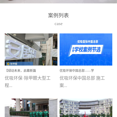
湾仔，有一支拥有高素质
高技能的团队。汇聚了众
案例列表
多的行业专家学者，攻克
case
了众多行业技术难题，并
取得了多项产品技术专利
和多项国家版权局著作
权，获得高新技术企业称
号。生产优势自主生产自
给自足，优吸公司于2015
【绿动未来，启幕新篇
优吸环保中国总部——学
在广州番禺区成功建立产
章】优吸环保中标深圳安
校施工案例(节选)
优吸环保·除甲醛大型工
优吸环保中国总部 施工
品线生产基地，工厂拥有
居乐寓，超大型工装室内
空气治理项目顺利启航，
程...
案...
自动化生产设备和成熟的
匠心筑就健康空间！
生产制作工艺流程。严格
选择源头源材料、严控产
案例【深圳安居乐寓】室
例(学校工装节选)广州南沙
品质量，我们每一批的生
内空气治理项目深圳安居
小学(珠江湾校区)项目地
产产品都经过严格的质检