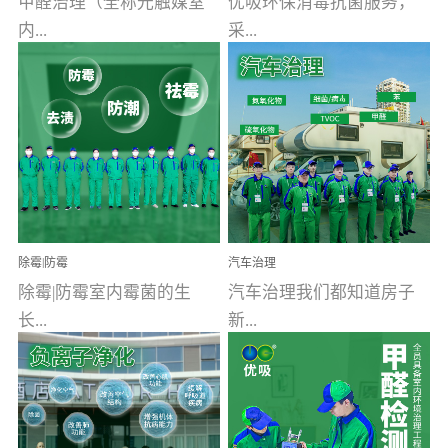
甲醛治理（全称光触媒室
优吸环保消毒抗菌服务，
内...
采...
空气污染净化治理）工业
用行业公认奥维牌消毒
文明的进步，创造了多姿
液，具备杀死人体冠状病
多彩的家居产品和生活情
毒的功效，杀菌率
调，但也带来了以甲醛为
99.99%。相对于传统消毒
首的室内...
液来说，无...
除霉|防霉
汽车治理
除霉|防霉室内霉菌的生
汽车治理我们都知道房子
长...
新...
受温度、湿度、基质养
装修完会有甲醛，其实汽
分、通风四个条件影响，
车的甲醛超标问题更为严