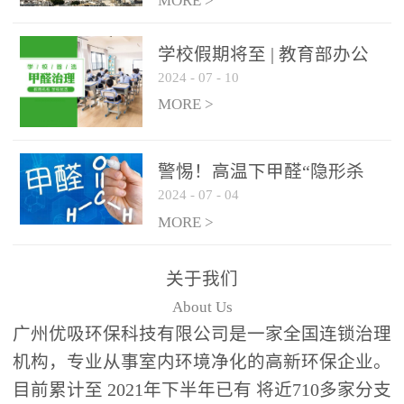
绿色家居
MORE >
学校假期将至 | 教育部办公
2024
-
07
-
10
厅关于加强学校新建校舍室
内空气质量管理通知
MORE >
警惕！高温下甲醛“隐形杀
2024
-
07
-
04
手”来袭，你的家安全吗？
MORE >
关于我们
About Us
广州优吸环保科技有限公司是一家全国连锁治理
机构，专业从事室内环境净化的高新环保企业。
目前累计至 2021年下半年已有 将近710多家分支