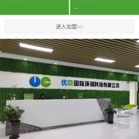
...
进入加盟>>
公司实力香港企业公司、
专利保护优势、双甲资质
企业（“室内环境净化治理
甲级施工资质”“室内环境
污染治理资质等级证
书”）、拥有多名高级《环
境工程高级工程师》室内
空气治理资格认证的治理
人员、掌握室内空气净化
治理实用技术和五项专利
技术、八项计算机软件著
作权登记证书等。研发实
力公司研发团队位于香港