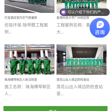
可以介绍下你们的产品么
乐寓 深圳市安居乐寓
址：广州市南沙区海滨路
程序；生产车间为优吸总
为深圳安居集团旗下城...
南沙珠江湾江门市蓬江区
部和全国分支机构生产光
你们是怎么收费的呢
打造酒店室内空气质量新
香港科技大学广州校区除
禾...
触媒、净醛王、祛味剂等
标杆——优吸环保·标杆之
甲醛项目圆满完成
优吸环保·除甲醛工程案
工程案例名称：香港科技
优吸系列产品，保质保量
作：东莞美豪雅致酒店室
内空气治理工程纪实
例...
大...
完成生产任务，确保全国
各分支机构的日常产品需
求。资质优势团队优势分
【东莞美豪雅致酒店】室
学广州校区室内空气治
支优势优吸环保是一棵正
内空气治理项目东莞美豪
理 工程案例地址：广
茁壮成长的树，只要我们
雅致酒店 东莞美豪雅
州南沙区·香港科技大学(广
人人都爱护她、珍惜她、
致酒店是为中高端人士...
州)校区 工程案...
她将越来越枝繁叶茂，终
珠海横琴新区人民法院室
莲花山出入境边防检查站
将会成为一棵参天大树！
内除甲醛空气治理项目
室内除甲醛空气治理项目
施工名称：珠海横琴新区
莲花山出入境边防检查站
优吸环保截止2020年拥有
人...
是...
全国600家网点分支机构。