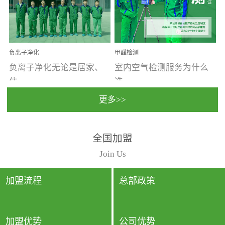
温暖潮湿、营养物质多、
重。汽车的空间范围小，
通风缓慢的空间最易滋生
配件、皮具、装饰多，这
大量霉菌的...
些都是汽...
负离子净化
甲醛检测
负离子净化无论是居家、
室内空气检测服务为什么
住...
选...
更多>>
宿、办公还是各类社会活
择上门检测?☑ 上门检测执
全国加盟
动，人类长时间停留的室
行国家规定的标准检测方
内空间都有整体消毒的需
法，空气采样量准确，检
Join Us
要。因为空间内人流携带
测结果可靠，远胜于其他
的、空气...
检测...
加盟流程
总部政策
加盟优势
公司优势