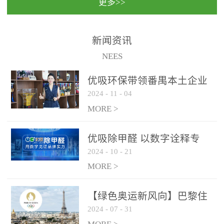
更多>>
民法院室内除甲醛空气治
国家通过设在对外开放口
理项目施工单位：优吸环
岸的出入境边防检查机关
保施工日期：2020年1月珠
（及各出入境边防检查
新闻资讯
海横琴新区人民法院，座
站），依法对出入境人
NEES
落...
员、交通工具...
优吸环保带领番禺本​土企业
2024
-
11
-
04
勇敢破局向“新”
MORE >
优吸除甲醛 以数字诠释专
2024
-
10
-
21
业，尽显除醛品牌实力！
MORE >
【绿色奥运新风向】巴黎住
2024
-
07
-
31
宿风波：优吸环保共建健康