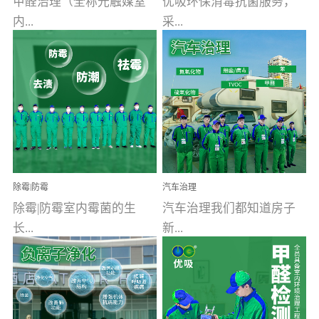
甲醛治理（全称光触媒室
优吸环保消毒抗菌服务，
内...
采...
空气污染净化治理）工业
用行业公认奥维牌消毒
文明的进步，创造了多姿
液，具备杀死人体冠状病
多彩的家居产品和生活情
毒的功效，杀菌率
调，但也带来了以甲醛为
99.99%。相对于传统消毒
首的室内...
液来说，无...
除霉|防霉
汽车治理
除霉|防霉室内霉菌的生
汽车治理我们都知道房子
长...
新...
受温度、湿度、基质养
装修完会有甲醛，其实汽
分、通风四个条件影响，
车的甲醛超标问题更为严