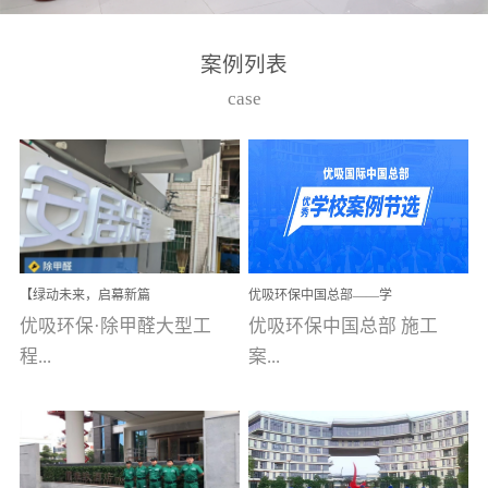
湾仔，有一支拥有高素质
高技能的团队。汇聚了众
案例列表
多的行业专家学者，攻克
case
了众多行业技术难题，并
取得了多项产品技术专利
和多项国家版权局著作
权，获得高新技术企业称
号。生产优势自主生产自
给自足，优吸公司于2015
【绿动未来，启幕新篇
优吸环保中国总部——学
在广州番禺区成功建立产
章】优吸环保中标深圳安
校施工案例(节选)
优吸环保·除甲醛大型工
优吸环保中国总部 施工
品线生产基地，工厂拥有
居乐寓，超大型工装室内
空气治理项目顺利启航，
程...
案...
自动化生产设备和成熟的
匠心筑就健康空间！
生产制作工艺流程。严格
选择源头源材料、严控产
案例【深圳安居乐寓】室
例(学校工装节选)广州南沙
品质量，我们每一批的生
内空气治理项目深圳安居
小学(珠江湾校区)项目地
产产品都经过严格的质检