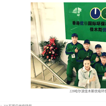
228哈尔滨佳木斯优吸环