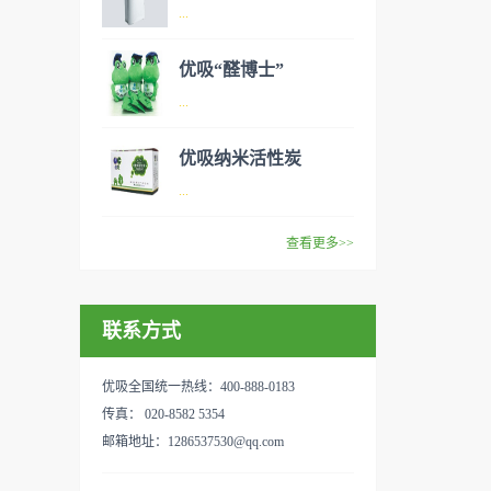
异味、甲醛之类的装修污染、
空气净化器是指能够吸附、分
...
细菌、过敏原等），可快速有
解或转化各种空气污染物（一
效去除挥发性有机物，有效提
般包括PM2.5、粉尘、花粉、
优吸“醛博士”
高空气清洁度的效果。主要功
异味、甲醛之类的装修污染、
空气净化器是指能够吸附、分
...
能：除甲醛/除异味/杀菌应用
细菌、过敏原等），可快速有
解或转化各种空气污染物（一
范围：家庭场所、办公室场
效去除挥发性有机物，有效提
般包括PM2.5、粉尘、花粉、
优吸纳米活性炭
所、使用方法：见产品说明手
高空气清洁度的效果。主要功
异味、甲醛之类的装修污染、
优吸环保的吉祥物是一只叫
...
册
能：除甲醛/除异味/杀菌应用
细菌、过敏原等），可快速有
“醛博士”的可爱青蛙，醛博士
范围：家庭场所、办公室场
效去除挥发性有机物，有效提
在甲醛领域是非常专业的一位
查看更多>>
所、使用方法：见产品说明手
高空气清洁度的效果。主要功
学者，对于甲醛的治理更是了
优吸纳米活性炭，是黑色粉末
册
能：除甲醛/除异味/杀菌应用
如指掌。家里放了“醛博士”可
状或块状、颗粒状、蜂窝状的
范围：家庭场所、办公室场
以辅助净化空气，醛博士一肚
联系方式
无定形碳，也有排列规整的晶
所、使用方法：见产品说明手
子的活性炭具有良好的吸附作
体碳。优吸活性炭具有较强的
册
用。放在车里不仅能装饰更能
吸附性，广泛应用于生产、生
优吸全国统一热线：400-888-0183
减轻车内的烟味或是其他异
活中。主要功能：吸附异味应
传真： 020-8582 5354
味，“醛博士”昭示着优吸在除
用范围：汽车、冰箱、食品
邮箱地址：1286537530@qq.com
甲醛方面的专业性和无可替代
柜、房间、鞋内等使用方法：
性。有博士的团队，才能更好