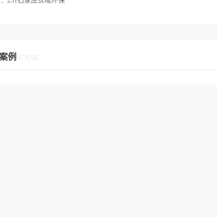
篇：
231石家庄优吸环保
案例
CASE