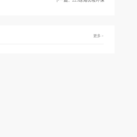
下一篇：
225琼海优吸环保
更多 >