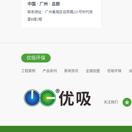
见产品说明手册产品类型：国
中国 · 广州 · 总部
的研发出治理甲醛的产品，而
产
联系地址：广州番禺区迎宾路221号时代商
我们的“醛博士”就担此重任。
厦B座2楼
主要功能：吸附异味应用范
围：室内、车内等使用方法：
见产品说明手册产品类型：国
产
优吸环保
工程案例
产品系列
新闻资讯
全国加盟
优吸环保
营销窗口
关注我们: