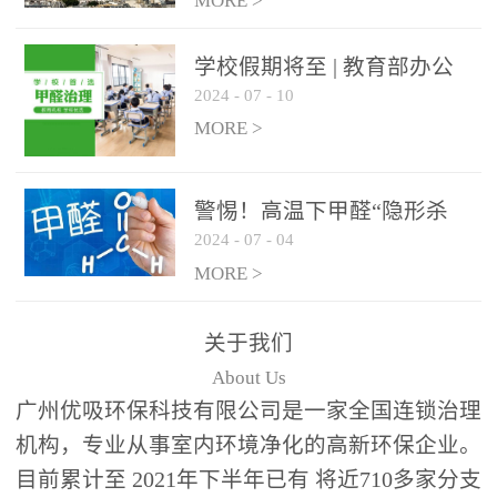
绿色家居
MORE >
学校假期将至 | 教育部办公
2024
-
07
-
10
厅关于加强学校新建校舍室
内空气质量管理通知
MORE >
警惕！高温下甲醛“隐形杀
2024
-
07
-
04
手”来袭，你的家安全吗？
MORE >
关于我们
About Us
广州优吸环保科技有限公司是一家全国连锁治理
机构，专业从事室内环境净化的高新环保企业。
目前累计至 2021年下半年已有 将近710多家分支