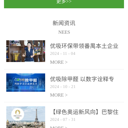
更多>>
民法院室内除甲醛空气治
国家通过设在对外开放口
理项目施工单位：优吸环
岸的出入境边防检查机关
保施工日期：2020年1月珠
（及各出入境边防检查
新闻资讯
海横琴新区人民法院，座
站），依法对出入境人
NEES
落...
员、交通工具...
优吸环保带领番禺本​土企业
2024
-
11
-
04
勇敢破局向“新”
MORE >
优吸除甲醛 以数字诠释专
2024
-
10
-
21
业，尽显除醛品牌实力！
MORE >
【绿色奥运新风向】巴黎住
2024
-
07
-
31
宿风波：优吸环保共建健康