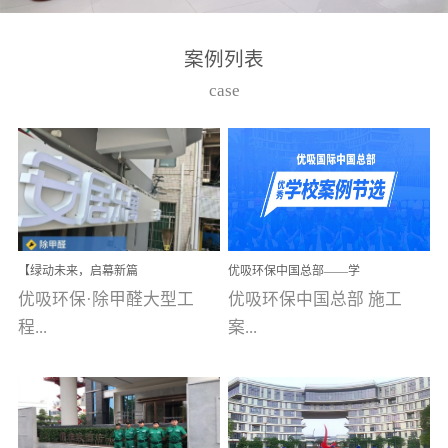
湾仔，有一支拥有高素质
高技能的团队。汇聚了众
案例列表
多的行业专家学者，攻克
case
了众多行业技术难题，并
取得了多项产品技术专利
和多项国家版权局著作
权，获得高新技术企业称
号。生产优势自主生产自
给自足，优吸公司于2015
【绿动未来，启幕新篇
优吸环保中国总部——学
在广州番禺区成功建立产
章】优吸环保中标深圳安
校施工案例(节选)
优吸环保·除甲醛大型工
优吸环保中国总部 施工
品线生产基地，工厂拥有
居乐寓，超大型工装室内
空气治理项目顺利启航，
程...
案...
自动化生产设备和成熟的
匠心筑就健康空间！
生产制作工艺流程。严格
选择源头源材料、严控产
案例【深圳安居乐寓】室
例(学校工装节选)广州南沙
品质量，我们每一批的生
内空气治理项目深圳安居
小学(珠江湾校区)项目地
产产品都经过严格的质检