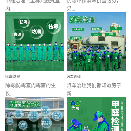
甲醛治理（全称光触媒室
优吸环保消毒抗菌服务，
内...
采...
空气污染净化治理）工业
用行业公认奥维牌消毒
文明的进步，创造了多姿
液，具备杀死人体冠状病
多彩的家居产品和生活情
毒的功效，杀菌率
调，但也带来了以甲醛为
99.99%。相对于传统消毒
首的室内...
液来说，无...
除霉|防霉
汽车治理
除霉|防霉室内霉菌的生
汽车治理我们都知道房子
长...
新...
受温度、湿度、基质养
装修完会有甲醛，其实汽
分、通风四个条件影响，
车的甲醛超标问题更为严