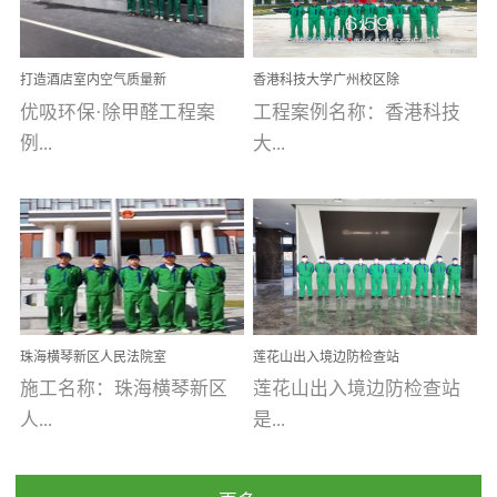
乐寓 深圳市安居乐寓
址：广州市南沙区海滨路
程序；生产车间为优吸总
为深圳安居集团旗下城...
南沙珠江湾江门市蓬江区
部和全国分支机构生产光
打造酒店室内空气质量新
香港科技大学广州校区除
禾...
触媒、净醛王、祛味剂等
标杆——优吸环保·标杆之
甲醛项目圆满完成
优吸环保·除甲醛工程案
工程案例名称：香港科技
优吸系列产品，保质保量
作：东莞美豪雅致酒店室
内空气治理工程纪实
例...
大...
完成生产任务，确保全国
各分支机构的日常产品需
求。资质优势团队优势分
【东莞美豪雅致酒店】室
学广州校区室内空气治
支优势优吸环保是一棵正
内空气治理项目东莞美豪
理 工程案例地址：广
茁壮成长的树，只要我们
雅致酒店 东莞美豪雅
州南沙区·香港科技大学(广
人人都爱护她、珍惜她、
致酒店是为中高端人士...
州)校区 工程案...
她将越来越枝繁叶茂，终
珠海横琴新区人民法院室
莲花山出入境边防检查站
将会成为一棵参天大树！
内除甲醛空气治理项目
室内除甲醛空气治理项目
施工名称：珠海横琴新区
莲花山出入境边防检查站
优吸环保截止2020年拥有
人...
是...
全国600家网点分支机构。