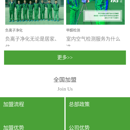
温暖潮湿、营养物质多、
重。汽车的空间范围小，
通风缓慢的空间最易滋生
配件、皮具、装饰多，这
大量霉菌的...
些都是汽...
负离子净化
甲醛检测
负离子净化无论是居家、
室内空气检测服务为什么
住...
选...
更多>>
宿、办公还是各类社会活
择上门检测?☑ 上门检测执
全国加盟
动，人类长时间停留的室
行国家规定的标准检测方
内空间都有整体消毒的需
法，空气采样量准确，检
Join Us
要。因为空间内人流携带
测结果可靠，远胜于其他
的、空气...
检测...
加盟流程
总部政策
加盟优势
公司优势