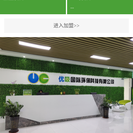
...
进入加盟>>
公司实力香港企业公司、
专利保护优势、双甲资质
企业（“室内环境净化治理
甲级施工资质”“室内环境
污染治理资质等级证
书”）、拥有多名高级《环
境工程高级工程师》室内
空气治理资格认证的治理
人员、掌握室内空气净化
治理实用技术和五项专利
技术、八项计算机软件著
作权登记证书等。研发实
力公司研发团队位于香港