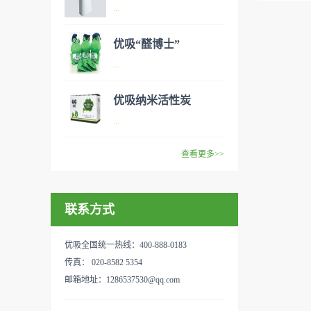
异味、甲醛之类的装修污染、
空气净化器是指能够吸附、分
...
细菌、过敏原等），可快速有
解或转化各种空气污染物（一
效去除挥发性有机物，有效提
般包括PM2.5、粉尘、花粉、
优吸“醛博士”
高空气清洁度的效果。主要功
异味、甲醛之类的装修污染、
空气净化器是指能够吸附、分
...
能：除甲醛/除异味/杀菌应用
细菌、过敏原等），可快速有
解或转化各种空气污染物（一
范围：家庭场所、办公室场
效去除挥发性有机物，有效提
般包括PM2.5、粉尘、花粉、
优吸纳米活性炭
所、使用方法：见产品说明手
高空气清洁度的效果。主要功
异味、甲醛之类的装修污染、
优吸环保的吉祥物是一只叫
...
册
能：除甲醛/除异味/杀菌应用
细菌、过敏原等），可快速有
“醛博士”的可爱青蛙，醛博士
范围：家庭场所、办公室场
效去除挥发性有机物，有效提
在甲醛领域是非常专业的一位
查看更多>>
所、使用方法：见产品说明手
高空气清洁度的效果。主要功
学者，对于甲醛的治理更是了
优吸纳米活性炭，是黑色粉末
册
能：除甲醛/除异味/杀菌应用
如指掌。家里放了“醛博士”可
状或块状、颗粒状、蜂窝状的
范围：家庭场所、办公室场
以辅助净化空气，醛博士一肚
联系方式
无定形碳，也有排列规整的晶
所、使用方法：见产品说明手
子的活性炭具有良好的吸附作
体碳。优吸活性炭具有较强的
册
用。放在车里不仅能装饰更能
吸附性，广泛应用于生产、生
优吸全国统一热线：400-888-0183
减轻车内的烟味或是其他异
活中。主要功能：吸附异味应
传真： 020-8582 5354
味，“醛博士”昭示着优吸在除
用范围：汽车、冰箱、食品
邮箱地址：1286537530@qq.com
甲醛方面的专业性和无可替代
柜、房间、鞋内等使用方法：
性。有博士的团队，才能更好