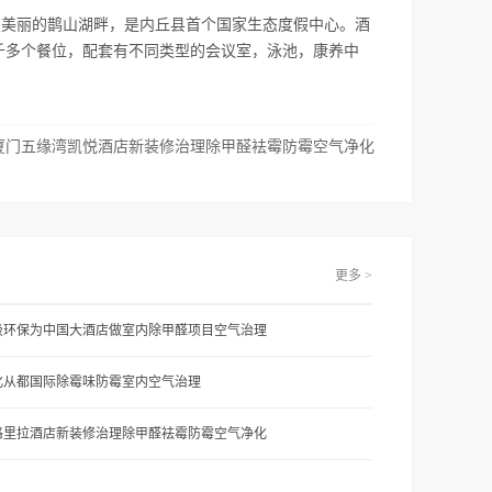
在美丽的鹊山湖畔，是内丘县首个国家生态度假中心。酒
有一千多个餐位，配套有不同类型的会议室，泳池，康养中
厦门五缘湾凯悦酒店新装修治理除甲醛袪霉防霉空气净化
更多 >
吸环保为中国大酒店做室内除甲醛项目空气治理
化从都国际除霉味防霉室内空气治理
格里拉酒店新装修治理除甲醛袪霉防霉空气净化