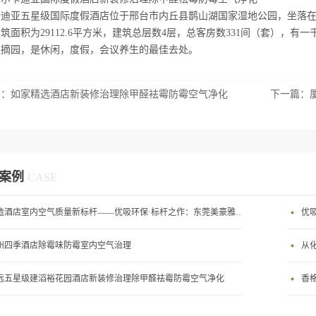
卡迪亚五星级国际度假酒店位于邢台市内丘县鹊山湖国家湿地公园，坐落
筑面积为29112.6平方米，建筑总层数4层，总客房数331间（套），
采摘园，是休闲，度假，会议养生的最佳去处。
篇：
如家精选酒店新装修治理除甲醛袪霉防霉空气净化
下一篇：
案例
CASE
打造酒店室内空气质量新标杆——优吸环保·标杆之作：东莞美豪雅致酒店室内空气治理工程纪实
优
州四季酒店除霉味防霉室内空气治理
从
远五星级建滔裕花园酒店新装修治理除甲醛袪霉防霉空气净化
香