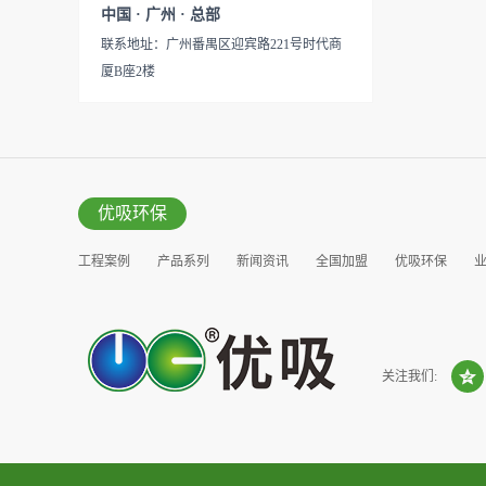
见产品说明手册产品类型：国
中国 · 广州 · 总部
的研发出治理甲醛的产品，而
产
联系地址：广州番禺区迎宾路221号时代商
我们的“醛博士”就担此重任。
厦B座2楼
主要功能：吸附异味应用范
围：室内、车内等使用方法：
见产品说明手册产品类型：国
产
优吸环保
工程案例
产品系列
新闻资讯
全国加盟
优吸环保
营销窗口
关注我们: