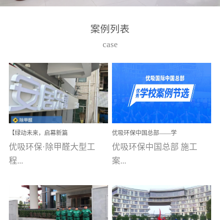
湾仔，有一支拥有高素质
高技能的团队。汇聚了众
案例列表
多的行业专家学者，攻克
case
了众多行业技术难题，并
取得了多项产品技术专利
和多项国家版权局著作
权，获得高新技术企业称
号。生产优势自主生产自
给自足，优吸公司于2015
【绿动未来，启幕新篇
优吸环保中国总部——学
在广州番禺区成功建立产
章】优吸环保中标深圳安
校施工案例(节选)
优吸环保·除甲醛大型工
优吸环保中国总部 施工
品线生产基地，工厂拥有
居乐寓，超大型工装室内
空气治理项目顺利启航，
程...
案...
自动化生产设备和成熟的
匠心筑就健康空间！
生产制作工艺流程。严格
选择源头源材料、严控产
案例【深圳安居乐寓】室
例(学校工装节选)广州南沙
品质量，我们每一批的生
内空气治理项目深圳安居
小学(珠江湾校区)项目地
产产品都经过严格的质检