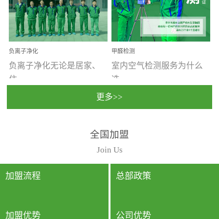
温暖潮湿、营养物质多、
重。汽车的空间范围小，
通风缓慢的空间最易滋生
配件、皮具、装饰多，这
大量霉菌的...
些都是汽...
负离子净化
甲醛检测
负离子净化无论是居家、
室内空气检测服务为什么
住...
选...
更多>>
宿、办公还是各类社会活
择上门检测?☑ 上门检测执
全国加盟
动，人类长时间停留的室
行国家规定的标准检测方
内空间都有整体消毒的需
法，空气采样量准确，检
Join Us
要。因为空间内人流携带
测结果可靠，远胜于其他
的、空气...
检测...
加盟流程
总部政策
加盟优势
公司优势