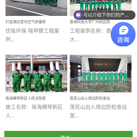
乐寓 深圳市安居乐寓
址：广州市南沙区海滨路
程序；生产车间为优吸总
为深圳安居集团旗下城...
南沙珠江湾江门市蓬江区
可以介绍下你们的产品么
部和全国分支机构生产光
打造酒店室内空气质量新
香港科技大学广州校区除
禾...
触媒、净醛王、祛味剂等
标杆——优吸环保·标杆之
甲醛项目圆满完成
优吸环保·除甲醛工程案
工程案例名称：香港科技
优吸系列产品，保质保量
作：东莞美豪雅致酒店室
内空气治理工程纪实
例...
大...
完成生产任务，确保全国
各分支机构的日常产品需
求。资质优势团队优势分
【东莞美豪雅致酒店】室
学广州校区室内空气治
支优势优吸环保是一棵正
内空气治理项目东莞美豪
理 工程案例地址：广
茁壮成长的树，只要我们
雅致酒店 东莞美豪雅
州南沙区·香港科技大学(广
人人都爱护她、珍惜她、
致酒店是为中高端人士...
州)校区 工程案...
她将越来越枝繁叶茂，终
珠海横琴新区人民法院室
莲花山出入境边防检查站
将会成为一棵参天大树！
内除甲醛空气治理项目
室内除甲醛空气治理项目
施工名称：珠海横琴新区
莲花山出入境边防检查站
优吸环保截止2020年拥有
人...
是...
全国600家网点分支机构。