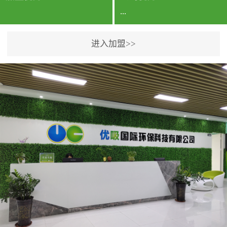
...
进入加盟>>
公司实力香港企业公司、
专利保护优势、双甲资质
企业（“室内环境净化治理
甲级施工资质”“室内环境
污染治理资质等级证
书”）、拥有多名高级《环
境工程高级工程师》室内
空气治理资格认证的治理
人员、掌握室内空气净化
治理实用技术和五项专利
技术、八项计算机软件著
作权登记证书等。研发实
力公司研发团队位于香港