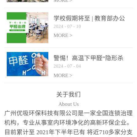
绿色家居
MORE >
学校假期将至 | 教育部办公
2024
-
07
-
10
厅关于加强学校新建校舍室
内空气质量管理通知
MORE >
警惕！高温下甲醛“隐形杀
2024
-
07
-
04
手”来袭，你的家安全吗？
MORE >
关于我们
About Us
广州优吸环保科技有限公司是一家全国连锁治理
机构，专业从事室内环境净化的高新环保企业。
目前累计至 2021年下半年已有 将近710多家分支