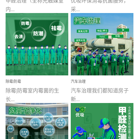
甲醛治理（全称光触媒室
优吸环保消毒抗菌服务，
内...
采...
空气污染净化治理）工业
用行业公认奥维牌消毒
文明的进步，创造了多姿
液，具备杀死人体冠状病
多彩的家居产品和生活情
毒的功效，杀菌率
调，但也带来了以甲醛为
99.99%。相对于传统消毒
首的室内...
液来说，无...
除霉|防霉
汽车治理
除霉|防霉室内霉菌的生
汽车治理我们都知道房子
长...
新...
受温度、湿度、基质养
装修完会有甲醛，其实汽
分、通风四个条件影响，
车的甲醛超标问题更为严