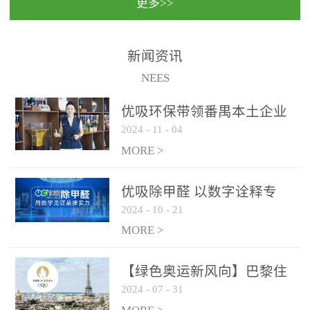
更多>>
民法院室内除甲醛空气治
国家通过设在对外开放口
理项目施工单位：优吸环
岸的出入境边防检查机关
保施工日期：2020年1月珠
（及各出入境边防检查
新闻资讯
海横琴新区人民法院，座
站），依法对出入境人
NEES
落...
员、交通工具...
优吸环保带领番禺本​土企业
2024
-
11
-
04
勇敢破局向“新”
MORE >
优吸除甲醛 以数字诠释专
2024
-
10
-
21
业，尽显除醛品牌实力！
MORE >
【绿色奥运新风向】巴黎住
2024
-
07
-
31
宿风波：优吸环保共建健康