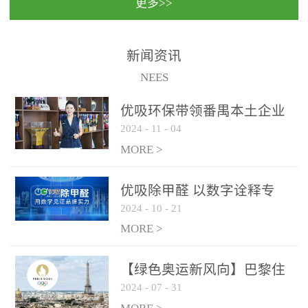
更多>>
民法院室内除甲醛空气治
国家通过设在对外开放口
理项目施工单位：优吸环
岸的出入境边防检查机关
保施工日期：2020年1月珠
（及各出入境边防检查
新闻资讯
海横琴新区人民法院，座
站），依法对出入境人
NEES
落...
员、交通工具...
优吸环保带领番禺本​土企业
2024
-
11
-
04
勇敢破局向“新”
MORE >
优吸除甲醛 以数字诠释专
2024
-
10
-
21
业，尽显除醛品牌实力！
MORE >
【绿色奥运新风向】巴黎住
2024
-
07
-
31
宿风波：优吸环保共建健康