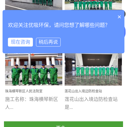
乐寓 深圳市安居乐寓
址：广州市南沙区海滨路
程序；生产车间为优吸总
为深圳安居集团旗下城...
南沙珠江湾江门市蓬江区
可以介绍下你们的产品么
部和全国分支机构生产光
×
打造酒店室内空气质量新
香港科技大学广州校区除
禾...
触媒、净醛王、祛味剂等
欢迎关注优吸环保，请问您想了解哪些问题？
标杆——优吸环保·标杆之
甲醛项目圆满完成
优吸环保·除甲醛工程案
工程案例名称：香港科技
优吸系列产品，保质保量
作：东莞美豪雅致酒店室
内空气治理工程纪实
例...
大...
完成生产任务，确保全国
现在咨询
稍后再说
各分支机构的日常产品需
求。资质优势团队优势分
【东莞美豪雅致酒店】室
学广州校区室内空气治
支优势优吸环保是一棵正
内空气治理项目东莞美豪
理 工程案例地址：广
茁壮成长的树，只要我们
雅致酒店 东莞美豪雅
州南沙区·香港科技大学(广
人人都爱护她、珍惜她、
致酒店是为中高端人士...
州)校区 工程案...
她将越来越枝繁叶茂，终
珠海横琴新区人民法院室
莲花山出入境边防检查站
将会成为一棵参天大树！
内除甲醛空气治理项目
室内除甲醛空气治理项目
施工名称：珠海横琴新区
莲花山出入境边防检查站
优吸环保截止2020年拥有
人...
是...
全国600家网点分支机构。