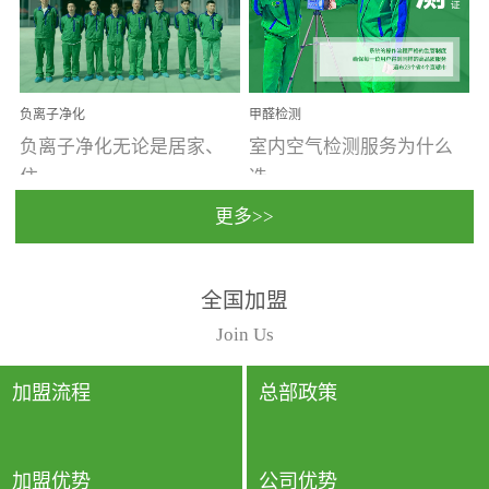
温暖潮湿、营养物质多、
重。汽车的空间范围小，
通风缓慢的空间最易滋生
配件、皮具、装饰多，这
大量霉菌的...
些都是汽...
负离子净化
甲醛检测
负离子净化无论是居家、
室内空气检测服务为什么
住...
选...
更多>>
宿、办公还是各类社会活
择上门检测?☑ 上门检测执
全国加盟
动，人类长时间停留的室
行国家规定的标准检测方
内空间都有整体消毒的需
法，空气采样量准确，检
Join Us
要。因为空间内人流携带
测结果可靠，远胜于其他
的、空气...
检测...
加盟流程
总部政策
加盟优势
公司优势