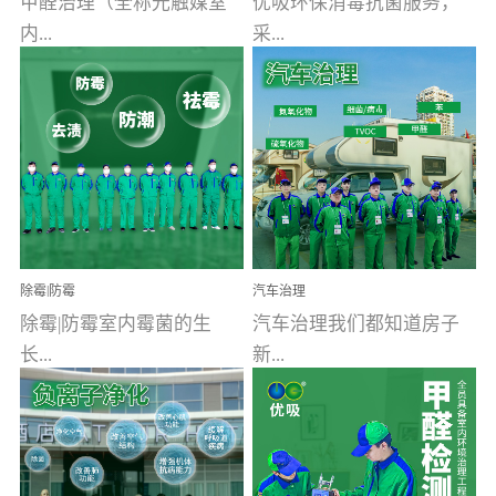
甲醛治理（全称光触媒室
优吸环保消毒抗菌服务，
内...
采...
空气污染净化治理）工业
用行业公认奥维牌消毒
文明的进步，创造了多姿
液，具备杀死人体冠状病
多彩的家居产品和生活情
毒的功效，杀菌率
调，但也带来了以甲醛为
99.99%。相对于传统消毒
首的室内...
液来说，无...
除霉|防霉
汽车治理
除霉|防霉室内霉菌的生
汽车治理我们都知道房子
长...
新...
受温度、湿度、基质养
装修完会有甲醛，其实汽
分、通风四个条件影响，
车的甲醛超标问题更为严