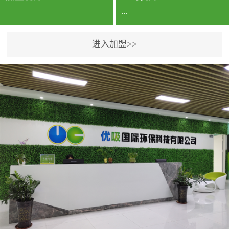
...
进入加盟>>
公司实力香港企业公司、
专利保护优势、双甲资质
企业（“室内环境净化治理
甲级施工资质”“室内环境
污染治理资质等级证
书”）、拥有多名高级《环
境工程高级工程师》室内
空气治理资格认证的治理
人员、掌握室内空气净化
治理实用技术和五项专利
技术、八项计算机软件著
作权登记证书等。研发实
力公司研发团队位于香港