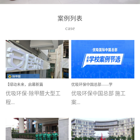
湾仔，有一支拥有高素质
高技能的团队。汇聚了众
案例列表
多的行业专家学者，攻克
case
了众多行业技术难题，并
取得了多项产品技术专利
和多项国家版权局著作
权，获得高新技术企业称
号。生产优势自主生产自
给自足，优吸公司于2015
【绿动未来，启幕新篇
优吸环保中国总部——学
在广州番禺区成功建立产
章】优吸环保中标深圳安
校施工案例(节选)
优吸环保·除甲醛大型工
优吸环保中国总部 施工
品线生产基地，工厂拥有
居乐寓，超大型工装室内
空气治理项目顺利启航，
程...
案...
自动化生产设备和成熟的
匠心筑就健康空间！
生产制作工艺流程。严格
选择源头源材料、严控产
案例【深圳安居乐寓】室
例(学校工装节选)广州南沙
品质量，我们每一批的生
内空气治理项目深圳安居
小学(珠江湾校区)项目地
产产品都经过严格的质检