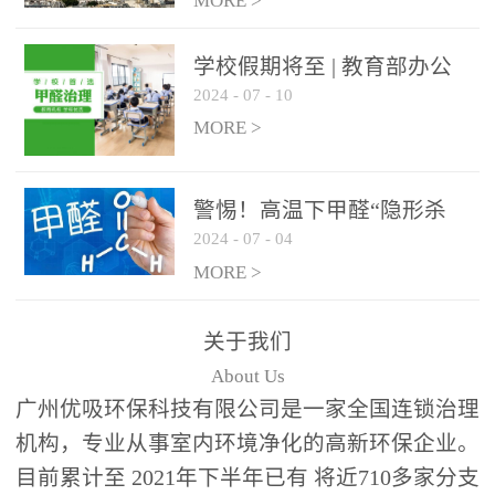
绿色家居
MORE >
学校假期将至 | 教育部办公
2024
-
07
-
10
厅关于加强学校新建校舍室
内空气质量管理通知
MORE >
警惕！高温下甲醛“隐形杀
2024
-
07
-
04
手”来袭，你的家安全吗？
MORE >
关于我们
About Us
广州优吸环保科技有限公司是一家全国连锁治理
机构，专业从事室内环境净化的高新环保企业。
目前累计至 2021年下半年已有 将近710多家分支