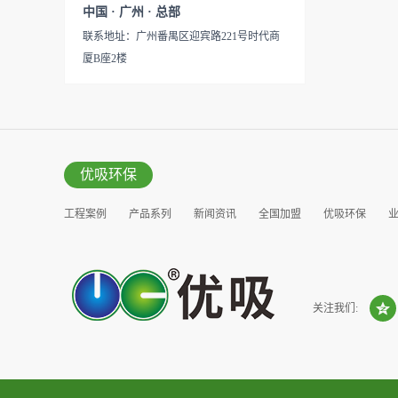
见产品说明手册产品类型：国
中国 · 广州 · 总部
的研发出治理甲醛的产品，而
产
联系地址：广州番禺区迎宾路221号时代商
我们的“醛博士”就担此重任。
厦B座2楼
主要功能：吸附异味应用范
围：室内、车内等使用方法：
见产品说明手册产品类型：国
产
优吸环保
工程案例
产品系列
新闻资讯
全国加盟
优吸环保
营销窗口
关注我们: