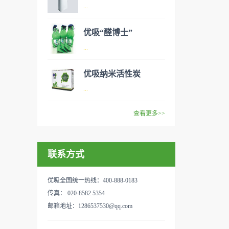
异味、甲醛之类的装修污染、
空气净化器是指能够吸附、分
...
细菌、过敏原等），可快速有
解或转化各种空气污染物（一
效去除挥发性有机物，有效提
般包括PM2.5、粉尘、花粉、
优吸“醛博士”
高空气清洁度的效果。主要功
异味、甲醛之类的装修污染、
空气净化器是指能够吸附、分
...
能：除甲醛/除异味/杀菌应用
细菌、过敏原等），可快速有
解或转化各种空气污染物（一
范围：家庭场所、办公室场
效去除挥发性有机物，有效提
般包括PM2.5、粉尘、花粉、
优吸纳米活性炭
所、使用方法：见产品说明手
高空气清洁度的效果。主要功
异味、甲醛之类的装修污染、
优吸环保的吉祥物是一只叫
...
册
能：除甲醛/除异味/杀菌应用
细菌、过敏原等），可快速有
“醛博士”的可爱青蛙，醛博士
范围：家庭场所、办公室场
效去除挥发性有机物，有效提
在甲醛领域是非常专业的一位
查看更多>>
所、使用方法：见产品说明手
高空气清洁度的效果。主要功
学者，对于甲醛的治理更是了
优吸纳米活性炭，是黑色粉末
册
能：除甲醛/除异味/杀菌应用
如指掌。家里放了“醛博士”可
状或块状、颗粒状、蜂窝状的
范围：家庭场所、办公室场
以辅助净化空气，醛博士一肚
联系方式
无定形碳，也有排列规整的晶
所、使用方法：见产品说明手
子的活性炭具有良好的吸附作
体碳。优吸活性炭具有较强的
册
用。放在车里不仅能装饰更能
吸附性，广泛应用于生产、生
优吸全国统一热线：400-888-0183
减轻车内的烟味或是其他异
活中。主要功能：吸附异味应
传真： 020-8582 5354
味，“醛博士”昭示着优吸在除
用范围：汽车、冰箱、食品
邮箱地址：1286537530@qq.com
甲醛方面的专业性和无可替代
柜、房间、鞋内等使用方法：
性。有博士的团队，才能更好