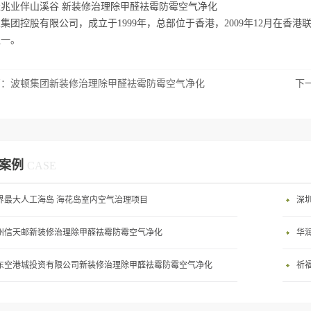
兆业伴山溪谷 新装修治理除甲醛袪霉防霉空气净化
集团控股有限公司，成立于1999年，总部位于香港，2009年12月在香港
之一。
篇：
波顿集团新装修治理除甲醛袪霉防霉空气净化
下
案例
CASE
界最大人工海岛 海花岛室内空气治理项目
深
州信天邮新装修治理除甲醛袪霉防霉空气净化
华
东空港城投资有限公司新装修治理除甲醛袪霉防霉空气净化
祈