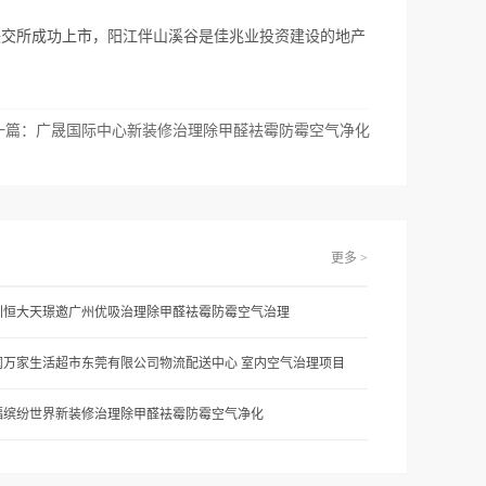
联交所成功上市，
阳江伴山溪谷是佳兆业投资建设的地产
一篇：
广晟国际中心新装修治理除甲醛袪霉防霉空气净化
更多 >
圳恒大天璟邀广州优吸治理除甲醛袪霉防霉空气治理
润万家生活超市东莞有限公司物流配送中心 室内空气治理项目
福缤纷世界新装修治理除甲醛袪霉防霉空气净化