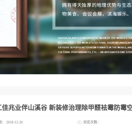
江佳兆业伴山溪谷 新装修治理除甲醛袪霉防霉
期：
2018-12-26
浏览次数：