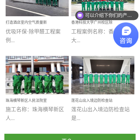
可以介绍下你们的产品么
乐寓 深圳市安居乐寓
址：广州市南沙区海滨路
程序；生产车间为优吸总
为深圳安居集团旗下城...
南沙珠江湾江门市蓬江区
部和全国分支机构生产光
你们是怎么收费的呢
打造酒店室内空气质量新
香港科技大学广州校区除
禾...
触媒、净醛王、祛味剂等
标杆——优吸环保·标杆之
甲醛项目圆满完成
优吸环保·除甲醛工程案
工程案例名称：香港科技
优吸系列产品，保质保量
作：东莞美豪雅致酒店室
内空气治理工程纪实
例...
大...
完成生产任务，确保全国
各分支机构的日常产品需
求。资质优势团队优势分
【东莞美豪雅致酒店】室
学广州校区室内空气治
支优势优吸环保是一棵正
内空气治理项目东莞美豪
理 工程案例地址：广
茁壮成长的树，只要我们
雅致酒店 东莞美豪雅
州南沙区·香港科技大学(广
人人都爱护她、珍惜她、
致酒店是为中高端人士...
州)校区 工程案...
她将越来越枝繁叶茂，终
珠海横琴新区人民法院室
莲花山出入境边防检查站
将会成为一棵参天大树！
内除甲醛空气治理项目
室内除甲醛空气治理项目
施工名称：珠海横琴新区
莲花山出入境边防检查站
优吸环保截止2020年拥有
人...
是...
全国600家网点分支机构。