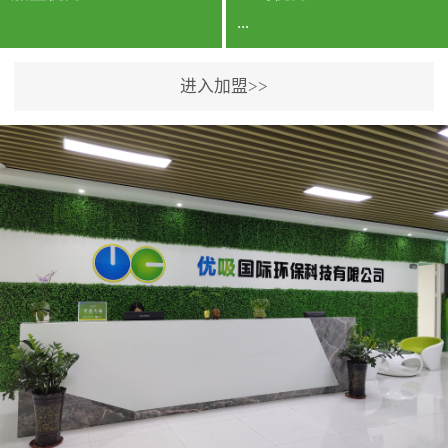
...
进入加盟>>
公司实力香港企业公司、
专利保护优势、双甲资质
企业（“室内环境净化治理
甲级施工资质”“室内环境
污染治理资质等级证
书”）、拥有多名高级《环
境工程高级工程师》室内
空气治理资格认证的治理
人员、掌握室内空气净化
治理实用技术和五项专利
技术、八项计算机软件著
作权登记证书等。研发实
力公司研发团队位于香港