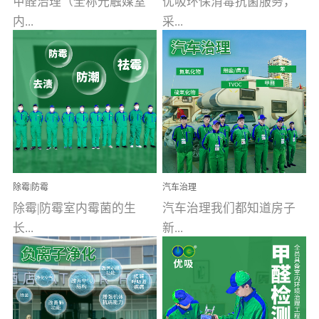
甲醛治理（全称光触媒室
优吸环保消毒抗菌服务，
内...
采...
空气污染净化治理）工业
用行业公认奥维牌消毒
文明的进步，创造了多姿
液，具备杀死人体冠状病
多彩的家居产品和生活情
毒的功效，杀菌率
调，但也带来了以甲醛为
99.99%。相对于传统消毒
首的室内...
液来说，无...
除霉|防霉
汽车治理
除霉|防霉室内霉菌的生
汽车治理我们都知道房子
长...
新...
受温度、湿度、基质养
装修完会有甲醛，其实汽
分、通风四个条件影响，
车的甲醛超标问题更为严