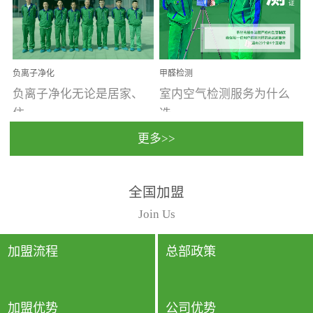
温暖潮湿、营养物质多、
重。汽车的空间范围小，
通风缓慢的空间最易滋生
配件、皮具、装饰多，这
大量霉菌的...
些都是汽...
负离子净化
甲醛检测
负离子净化无论是居家、
室内空气检测服务为什么
住...
选...
更多>>
宿、办公还是各类社会活
择上门检测?☑ 上门检测执
全国加盟
动，人类长时间停留的室
行国家规定的标准检测方
内空间都有整体消毒的需
法，空气采样量准确，检
Join Us
要。因为空间内人流携带
测结果可靠，远胜于其他
的、空气...
检测...
加盟流程
总部政策
加盟优势
公司优势