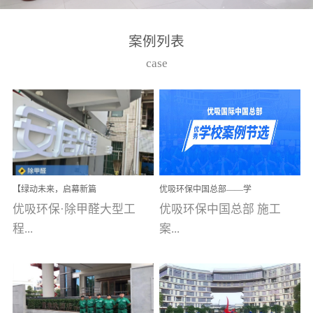
湾仔，有一支拥有高素质
高技能的团队。汇聚了众
案例列表
多的行业专家学者，攻克
case
了众多行业技术难题，并
取得了多项产品技术专利
和多项国家版权局著作
权，获得高新技术企业称
号。生产优势自主生产自
给自足，优吸公司于2015
【绿动未来，启幕新篇
优吸环保中国总部——学
在广州番禺区成功建立产
章】优吸环保中标深圳安
校施工案例(节选)
优吸环保·除甲醛大型工
优吸环保中国总部 施工
品线生产基地，工厂拥有
居乐寓，超大型工装室内
空气治理项目顺利启航，
程...
案...
自动化生产设备和成熟的
匠心筑就健康空间！
生产制作工艺流程。严格
选择源头源材料、严控产
案例【深圳安居乐寓】室
例(学校工装节选)广州南沙
品质量，我们每一批的生
内空气治理项目深圳安居
小学(珠江湾校区)项目地
产产品都经过严格的质检