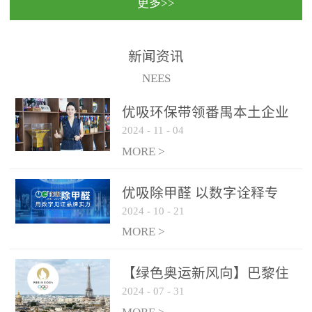
更多>>
民法院室内除甲醛空气治
国家通过设在对外开放口
理项目施工单位：优吸环
岸的出入境边防检查机关
保施工日期：2020年1月珠
（及各出入境边防检查
新闻资讯
海横琴新区人民法院，座
站），依法对出入境人
NEES
落...
员、交通工具...
优吸环保带领番禺本​土企业
2024
-
11
-
04
勇敢破局向“新”
MORE >
优吸除甲醛 以数字诠释专
2024
-
10
-
21
业，尽显除醛品牌实力！
MORE >
【绿色奥运新风向】巴黎住
2024
-
07
-
31
宿风波：优吸环保共建健康