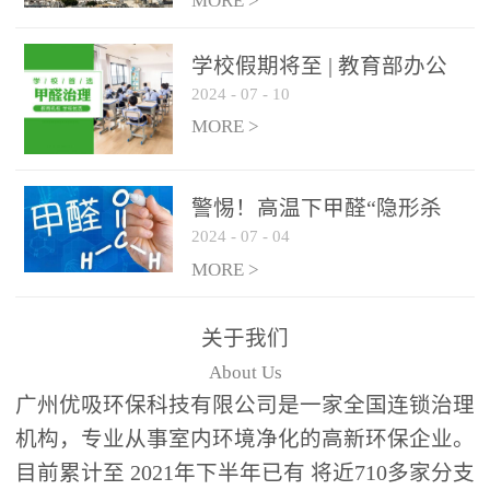
绿色家居
MORE >
学校假期将至 | 教育部办公
2024
-
07
-
10
厅关于加强学校新建校舍室
内空气质量管理通知
MORE >
警惕！高温下甲醛“隐形杀
2024
-
07
-
04
手”来袭，你的家安全吗？
MORE >
关于我们
About Us
广州优吸环保科技有限公司是一家全国连锁治理
机构，专业从事室内环境净化的高新环保企业。
目前累计至 2021年下半年已有 将近710多家分支