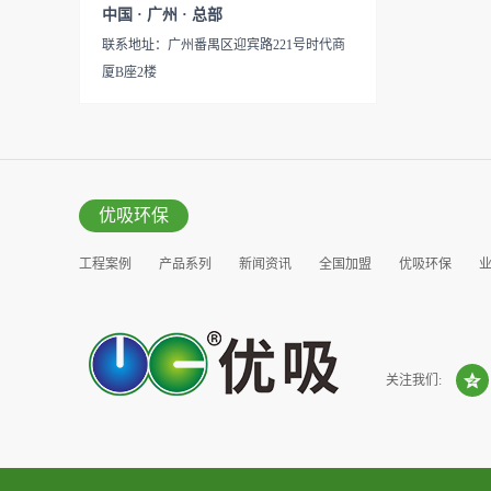
见产品说明手册产品类型：国
中国 · 广州 · 总部
的研发出治理甲醛的产品，而
产
联系地址：广州番禺区迎宾路221号时代商
我们的“醛博士”就担此重任。
厦B座2楼
主要功能：吸附异味应用范
围：室内、车内等使用方法：
见产品说明手册产品类型：国
产
优吸环保
工程案例
产品系列
新闻资讯
全国加盟
优吸环保
营销窗口
关注我们: