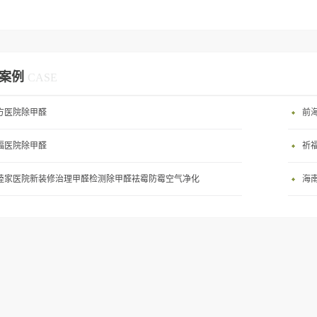
案例
CASE
方医院除甲醛
前
福医院除甲醛
祈
睦家医院新装修治理甲醛检测除甲醛袪霉防霉空气净化
海