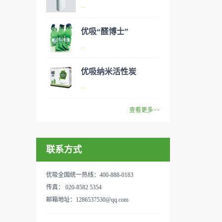
异味、甲醛之类的装修污染、
空气净化器是指能够吸附、分
...
细菌、过敏原等），可快速有
解或转化各种空气污染物（一
效去除挥发性有机物，有效提
般包括PM2.5、粉尘、花粉、
优吸“醛博士”
高空气清洁度的效果。主要功
异味、甲醛之类的装修污染、
空气净化器是指能够吸附、分
...
能：除甲醛/除异味/杀菌应用
细菌、过敏原等），可快速有
解或转化各种空气污染物（一
范围：家庭场所、办公室场
效去除挥发性有机物，有效提
般包括PM2.5、粉尘、花粉、
优吸纳米活性炭
所、使用方法：见产品说明手
高空气清洁度的效果。主要功
异味、甲醛之类的装修污染、
优吸环保的吉祥物是一只叫
...
册
能：除甲醛/除异味/杀菌应用
细菌、过敏原等），可快速有
“醛博士”的可爱青蛙，醛博士
范围：家庭场所、办公室场
效去除挥发性有机物，有效提
在甲醛领域是非常专业的一位
查看更多>>
所、使用方法：见产品说明手
高空气清洁度的效果。主要功
学者，对于甲醛的治理更是了
优吸纳米活性炭，是黑色粉末
册
能：除甲醛/除异味/杀菌应用
如指掌。家里放了“醛博士”可
状或块状、颗粒状、蜂窝状的
范围：家庭场所、办公室场
以辅助净化空气，醛博士一肚
联系方式
无定形碳，也有排列规整的晶
所、使用方法：见产品说明手
子的活性炭具有良好的吸附作
体碳。优吸活性炭具有较强的
册
用。放在车里不仅能装饰更能
吸附性，广泛应用于生产、生
优吸全国统一热线：400-888-0183
减轻车内的烟味或是其他异
活中。主要功能：吸附异味应
传真： 020-8582 5354
味，“醛博士”昭示着优吸在除
用范围：汽车、冰箱、食品
邮箱地址：1286537530@qq.com
甲醛方面的专业性和无可替代
柜、房间、鞋内等使用方法：
性。有博士的团队，才能更好