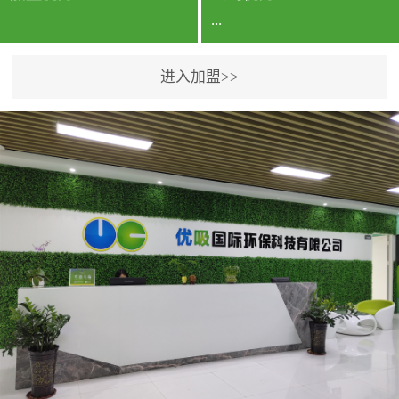
...
进入加盟>>
公司实力香港企业公司、
专利保护优势、双甲资质
企业（“室内环境净化治理
甲级施工资质”“室内环境
污染治理资质等级证
书”）、拥有多名高级《环
境工程高级工程师》室内
空气治理资格认证的治理
人员、掌握室内空气净化
治理实用技术和五项专利
技术、八项计算机软件著
作权登记证书等。研发实
力公司研发团队位于香港