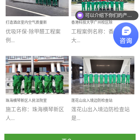
乐寓 深圳市安居乐寓
址：广州市南沙区海滨路
程序；生产车间为优吸总
为深圳安居集团旗下城...
南沙珠江湾江门市蓬江区
可以介绍下你们的产品么
部和全国分支机构生产光
打造酒店室内空气质量新
香港科技大学广州校区除
禾...
触媒、净醛王、祛味剂等
标杆——优吸环保·标杆之
甲醛项目圆满完成
优吸环保·除甲醛工程案
工程案例名称：香港科技
优吸系列产品，保质保量
作：东莞美豪雅致酒店室
内空气治理工程纪实
例...
大...
完成生产任务，确保全国
各分支机构的日常产品需
求。资质优势团队优势分
【东莞美豪雅致酒店】室
学广州校区室内空气治
支优势优吸环保是一棵正
内空气治理项目东莞美豪
理 工程案例地址：广
茁壮成长的树，只要我们
雅致酒店 东莞美豪雅
州南沙区·香港科技大学(广
人人都爱护她、珍惜她、
致酒店是为中高端人士...
州)校区 工程案...
她将越来越枝繁叶茂，终
珠海横琴新区人民法院室
莲花山出入境边防检查站
将会成为一棵参天大树！
内除甲醛空气治理项目
室内除甲醛空气治理项目
施工名称：珠海横琴新区
莲花山出入境边防检查站
优吸环保截止2020年拥有
人...
是...
全国600家网点分支机构。