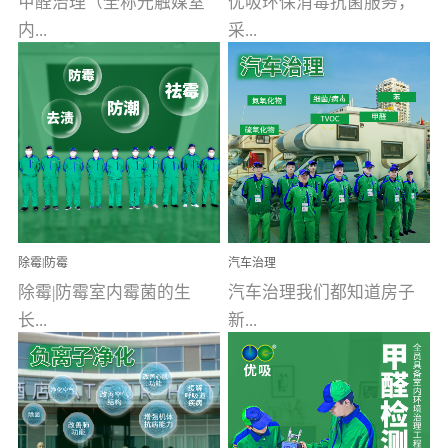
甲醛治理（全称光触媒室
优吸环保消毒抗菌服务，
内...
采...
空气污染净化治理）工业
用行业公认奥维牌消毒
文明的进步，创造了多姿
液，具备杀死人体冠状病
多彩的家居产品和生活情
毒的功效，杀菌率
调，但也带来了以甲醛为
99.99%。相对于传统消毒
首的室内...
液来说，无...
除霉|防霉
汽车治理
除霉|防霉室内霉菌的生
汽车治理我们都知道房子
长...
新...
受温度、湿度、基质养
装修完会有甲醛，其实汽
分、通风四个条件影响，
车的甲醛超标问题更为严