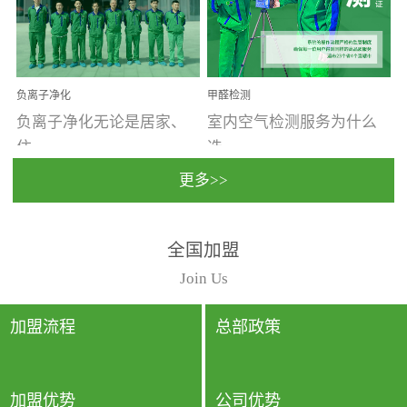
温暖潮湿、营养物质多、
重。汽车的空间范围小，
通风缓慢的空间最易滋生
配件、皮具、装饰多，这
大量霉菌的...
些都是汽...
负离子净化
甲醛检测
负离子净化无论是居家、
室内空气检测服务为什么
住...
选...
更多>>
宿、办公还是各类社会活
择上门检测?☑ 上门检测执
全国加盟
动，人类长时间停留的室
行国家规定的标准检测方
内空间都有整体消毒的需
法，空气采样量准确，检
Join Us
要。因为空间内人流携带
测结果可靠，远胜于其他
的、空气...
检测...
加盟流程
总部政策
加盟优势
公司优势