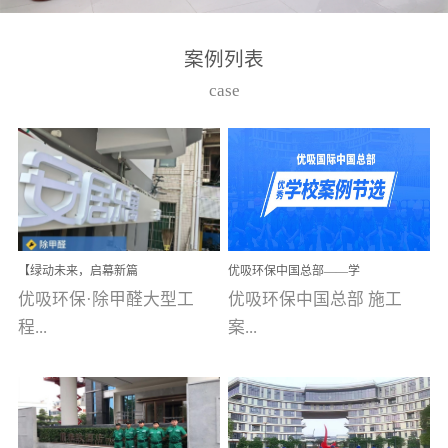
湾仔，有一支拥有高素质
高技能的团队。汇聚了众
案例列表
多的行业专家学者，攻克
case
了众多行业技术难题，并
取得了多项产品技术专利
和多项国家版权局著作
权，获得高新技术企业称
号。生产优势自主生产自
给自足，优吸公司于2015
【绿动未来，启幕新篇
优吸环保中国总部——学
在广州番禺区成功建立产
章】优吸环保中标深圳安
校施工案例(节选)
优吸环保·除甲醛大型工
优吸环保中国总部 施工
品线生产基地，工厂拥有
居乐寓，超大型工装室内
空气治理项目顺利启航，
程...
案...
自动化生产设备和成熟的
匠心筑就健康空间！
生产制作工艺流程。严格
选择源头源材料、严控产
案例【深圳安居乐寓】室
例(学校工装节选)广州南沙
品质量，我们每一批的生
内空气治理项目深圳安居
小学(珠江湾校区)项目地
产产品都经过严格的质检