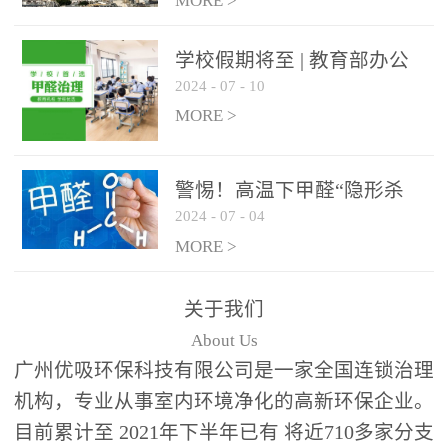
绿色家居
MORE >
学校假期将至 | 教育部办公
2024
-
07
-
10
厅关于加强学校新建校舍室
内空气质量管理通知
MORE >
警惕！高温下甲醛“隐形杀
2024
-
07
-
04
手”来袭，你的家安全吗？
MORE >
关于我们
About Us
广州优吸环保科技有限公司是一家全国连锁治理
机构，专业从事室内环境净化的高新环保企业。
目前累计至 2021年下半年已有 将近710多家分支