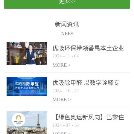
更多>>
民法院室内除甲醛空气治
国家通过设在对外开放口
理项目施工单位：优吸环
岸的出入境边防检查机关
保施工日期：2020年1月珠
（及各出入境边防检查
新闻资讯
海横琴新区人民法院，座
站），依法对出入境人
NEES
落...
员、交通工具...
优吸环保带领番禺本​土企业
2024
-
11
-
04
勇敢破局向“新”
MORE >
优吸除甲醛 以数字诠释专
2024
-
10
-
21
业，尽显除醛品牌实力！
MORE >
【绿色奥运新风向】巴黎住
2024
-
07
-
31
宿风波：优吸环保共建健康